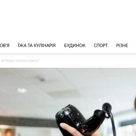
ОВ’Я
ЇЖА ТА КУЛІНАРІЯ
БУДИНОК
СПОРТ
РІЗНЕ
с вибору салону краси?