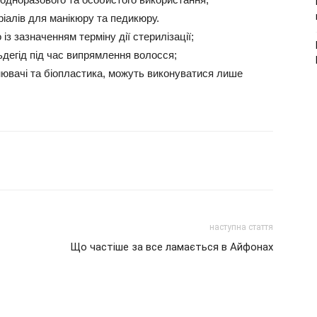
іалів для манікюру та педикюру.
з зазначенням терміну дії стерилізації;
егід під час випрямлення волосся;
внювачі та біопластика, можуть виконуватися лише
наступна стаття
Що частіше за все ламається в Айфонах