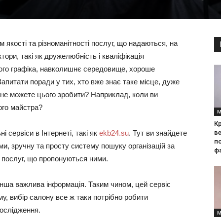
м якості та різноманітності послуг, що надаються, на
ори, такі як дружелюбність і кваліфікація
очого графіка, навколишнє середовище, хороше
апитати поради у тих, хто вже знає таке місце, дуже
 не можете цього зробити? Наприклад, коли ви
ого майстра?
М
Кр
 сервіси в Інтернеті, такі як
ekb24.su
. Тут ви знайдете
ве
по
и, зручну та просту систему пошуку організацій за
фа
 послуг, що пропонуються ними.
а інша важлива інформація. Таким чином, цей сервіс
у, вибір салону все ж таки потрібно робити
ослідження.
М