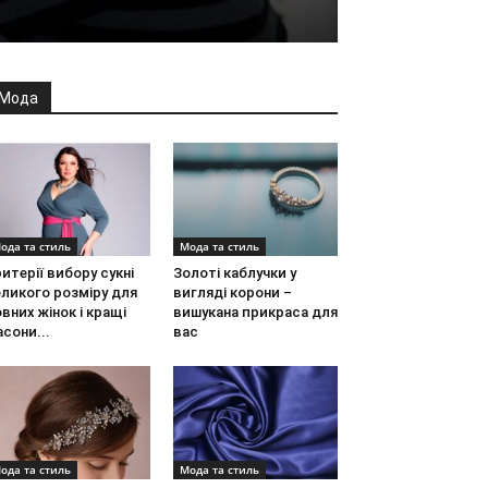
Мода
ода та стиль
Мода та стиль
итерії вибору сукні
Золоті каблучки у
ликого розміру для
вигляді корони –
вних жінок і кращі
вишукана прикраса для
сони...
вас
ода та стиль
Мода та стиль