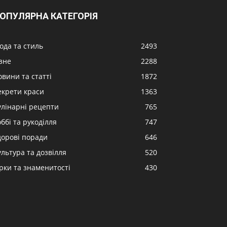
ОПУЛЯРНА КАТЕГОРІЯ
ода та стиль
2493
ізне
2288
овини та статті
1872
екрети краси
1363
улінарні рецепти
765
ббі та рукоділля
747
дорові поради
646
ультура та дозвілля
520
ірки та знаменитості
430