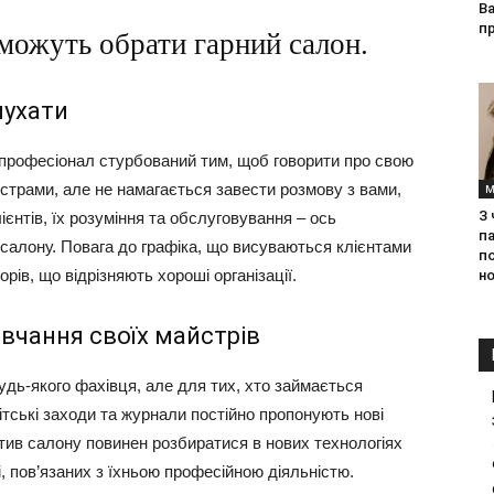
Ва
п
оможуть обрати гарний салон.
лухати
 професіонал стурбований тим, щоб говорити про свою
страми, але не намагається завести розмову з вами,
М
З
ієнтів, їх розуміння та обслуговування – ось
па
і салону. Повага до графіка, що висуваються клієнтами
п
орів, що відрізняють хороші організації.
но
авчання своїх майстрів
дь-якого фахівця, але для тих, хто займається
ітські заходи та журнали постійно пропонують нові
ектив салону повинен розбиратися в нових технологіях
рі, пов’язаних з їхньою професійною діяльністю.