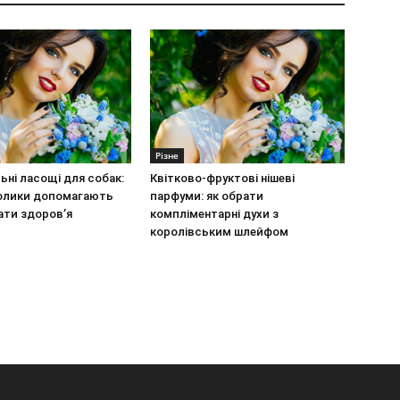
Різне
ьні ласощі для собак:
Квітково-фруктові нішеві
олики допомагають
парфуми: як обрати
ати здоров’я
компліментарні духи з
королівським шлейфом