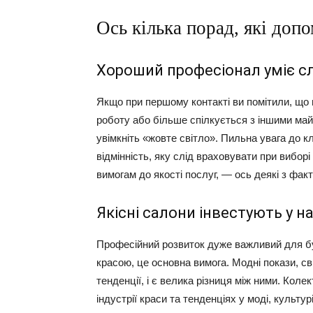
Ось кілька порад, які доп
Хороший професіонал уміє с
Якщо при першому контакті ви помітили, що
роботу або більше спілкується з іншими май
увімкніть «жовте світло». Пильна увага до кл
відмінність, яку слід враховувати при вибор
вимогам до якості послуг, — ось деякі з факт
Якісні салони інвестують у н
Професійний розвиток дуже важливий для бу
красою, це основна вимога. Модні покази, св
тенденції, і є велика різниця між ними. Кол
індустрії краси та тенденціях у моді, культу