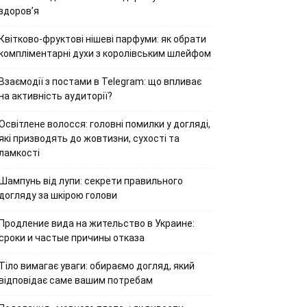
здоров’я
Квітково-фруктові нішеві парфуми: як обрати
компліментарні духи з королівським шлейфом
Взаємодії з постами в Telegram: що впливає
на активність аудиторії?
Освітлене волосся: головні помилки у догляді,
які призводять до жовтизни, сухості та
ламкості
Шампунь від лупи: секрети правильного
догляду за шкірою голови
Продление вида на жительство в Украине:
сроки и частые причины отказа
Тіло вимагає уваги: обираємо догляд, який
відповідає саме вашим потребам