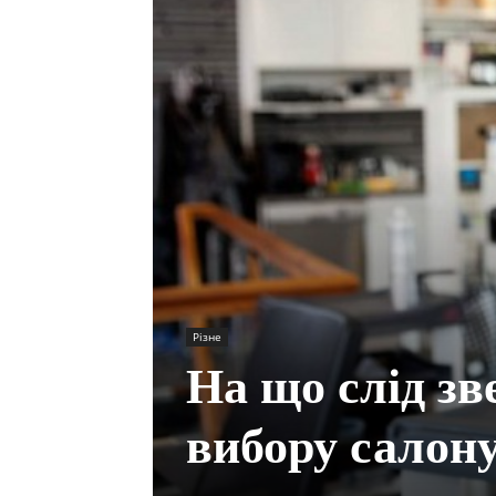
Різне
На що слід зв
вибору салон