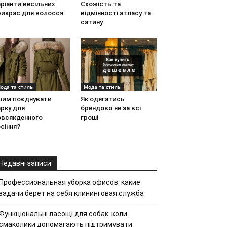
ріанти весільних
Схожість та
рикрас для волосся
відмінності атласу та
сатину
ода та стиль
Мода та стиль
 чим поєднувати
Як одягатись
рку для
брендово не за всі
овсякденного
гроші
сіння?
Недавні записи
Профессиональная уборка офисов: какие
задачи берет на себя клининговая служба
Функціональні ласощі для собак: коли
смаколики допомагають підтримувати