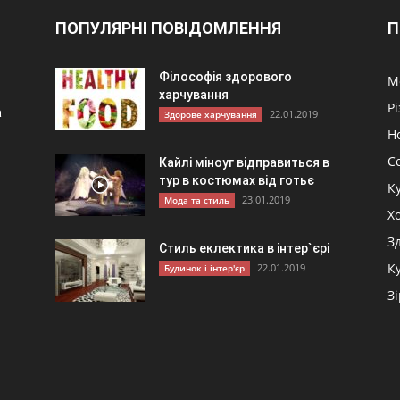
ПОПУЛЯРНІ ПОВІДОМЛЕННЯ
П
Філософія здорового
М
харчування
Р
а
22.01.2019
Здорове харчування
Н
С
Кайлі міноуг відправиться в
тур в костюмах від готьє
К
23.01.2019
Мода та стиль
и
Хо
З
Стиль еклектика в інтер`єрі
К
22.01.2019
Будинок і інтер'єр
З