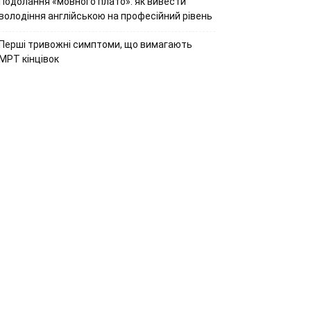
Подолання «мовного плато»: як вивести
володіння англійською на професійний рівень
Перші тривожні симптоми, що вимагають
МРТ кінцівок