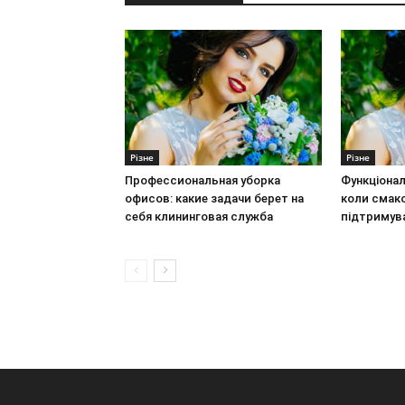
Різне
Різне
Профессиональная уборка
Функціонал
офисов: какие задачи берет на
коли смак
себя клининговая служба
підтримув