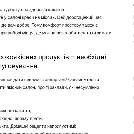
 турботу про здоров’я клієнтів
е у салоні краси на місяць. Цей дорогоцінний час
, де вам добре. Тому комфорт простору також є
при виборі місця, де можна розслабитися та отримати
окоякісних продуктів – необхідні
луговування.
 відповідати певним стандартам? Ознайомтеся з
и якісний салон, про ті заклади, які несумлінно
ожного клієнта;
бхідно щоразу прати;
кти. Домашні рецепти неприпустимі;
одноразового та особистого використання;