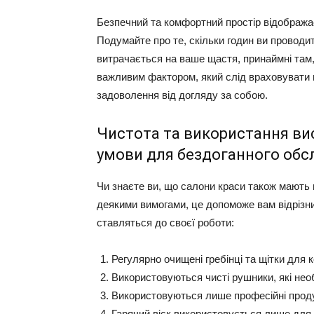
Безпечний та комфортний простір відображає
Подумайте про те, скільки годин ви проводит
витрачається на ваше щастя, принаймні там
важливим фактором, який слід враховувати 
задоволення від догляду за собою.
Чистота та використання вис
умови для бездоганного обс
Чи знаєте ви, що салони краси також мають
деякими вимогами, це допоможе вам відрізнит
ставляться до своєї роботи:
Регулярно очищені гребінці та щітки для к
Використовуються чисті рушники, які нео
Використовуються лише професійні проду
Гарячий віск використовується лише для 