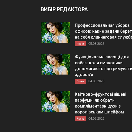
ВИБІР РЕДАКТОРА
Профессиональная уборка
офисов: какие задачи берет
на себя клининговая служб
05.08.2026
Різне
Функціональні ласощі для
собак: коли смаколики
допомагають підтримуват
здоров’я
04.08.2026
Різне
Квітково-фруктові нішеві
парфуми: як обрати
компліментарні духи з
королівським шлейфом
04.08.2026
Різне