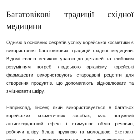
Багатовікові традиції східної
медицини
Однією з основних секретів успіху корейської косметики є
використання багатовікових традицій східної медицини.
Відомі своєю великою увагою до деталей та глибоким
розумінням потреб людського організму, корейські
фармацевти використовують стародавні рецепти для
створення продуктів, що допомагають відновлювати та
зміцнювати шкіру.
Наприклад, гінсенг, який використовується в багатьох
корейських косметичних засобах, має потужний
антиоксидантний ефект і стимулює обмін речовин,
роблячи шкіру більш пружною та молодшою. Екстракт
рису часто використовується для заспокоєння та