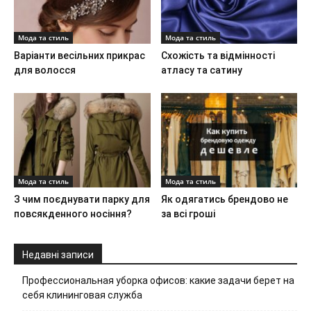
Мода та стиль
Мода та стиль
Варіанти весільних прикрас
Схожість та відмінності
для волосся
атласу та сатину
Мода та стиль
Мода та стиль
З чим поєднувати парку для
Як одягатись брендово не
повсякденного носіння?
за всі гроші
Недавні записи
Профессиональная уборка офисов: какие задачи берет на
себя клининговая служба