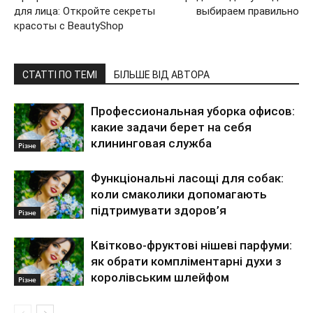
для лица: Откройте секреты
выбираем правильно
красоты с BeautyShop
СТАТТІ ПО ТЕМІ
БІЛЬШЕ ВІД АВТОРА
Профессиональная уборка офисов:
какие задачи берет на себя
клининговая служба
Різне
Функціональні ласощі для собак:
коли смаколики допомагають
підтримувати здоров’я
Різне
Квітково-фруктові нішеві парфуми:
як обрати компліментарні духи з
королівським шлейфом
Різне