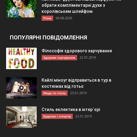
обрати компліментарні духи з
королівським шлейфом
04.08.2026
Різне
ПОПУЛЯРНІ ПОВІДОМЛЕННЯ
Філософія здорового харчування
22.01.2019
Здорове харчування
Кайлі міноуг відправиться в тур в
костюмах від готьє
23.01.2019
Мода та стиль
Стиль еклектика в інтер`єрі
22.01.2019
Будинок і інтер'єр