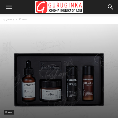
додому
Різне
Різне