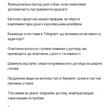
Функціональні ласощі для собак: коли смаколики
допомагають підтримувати здоров’я
Квітково-фруктові нішеві парфуми: як обрати
компліментарні духи з королівським шлейфом
Взаємодії з постами в Telegram: що впливає на активність
аудиторії?
Освітлене волосся: головні помилки у догляді, які
призводять до жовтизни, сухості та ламкості
Шампунь від лупи: секрети правильного догляду за шкірою
голови
Продление вида на жительство в Украине: сроки и частые
причины отказа
Тіло вимагає уваги: обираємо догляд, який відповідає
саме вашим потребам