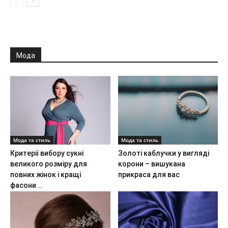
Мода
Мода та стиль
Мода та стиль
Критерії вибору сукні
Золоті каблучки у вигляді
великого розміру для
корони – вишукана
повних жінок і кращі
прикраса для вас
фасони...