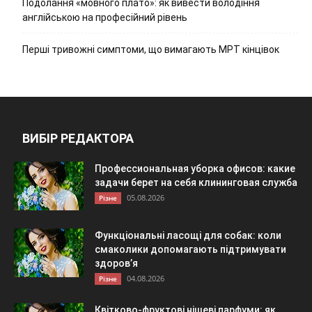
Подолання «мовного плато»: як вивести володіння
англійською на професійний рівень
Перші тривожні симптоми, що вимагають МРТ кінцівок
ВИБІР РЕДАКТОРА
Профессиональная уборка офисов: какие
задачи берет на себя клининговая служба
05.08.2026
Різне
Функціональні ласощі для собак: коли
смаколики допомагають підтримувати
здоров’я
04.08.2026
Різне
Квітково-фруктові нішеві парфуми: як