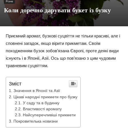
Різне
Коли доречно дарувати букет із бузку
Приємний аромат, бузкові суцвіття не тільки красиві, але і
сповнені загадок, якщо вірити прикметам. Своїм
походженням бузок зобов’язана Європі, проте деякі види
існують і в Японії, Азії. Ось що пов’язано з цим чудовим
травневим суцвіттям.
Зміст
Значення в Японії та Азії
Цікаві народні прикмети про бузку
У саду та в будинку
Властивості аромату
Найсуперечливіші прикмети
Покровителька новизни