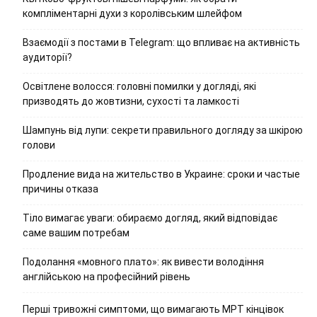
компліментарні духи з королівським шлейфом
Взаємодії з постами в Telegram: що впливає на активність
аудиторії?
Освітлене волосся: головні помилки у догляді, які
призводять до жовтизни, сухості та ламкості
Шампунь від лупи: секрети правильного догляду за шкірою
голови
Продление вида на жительство в Украине: сроки и частые
причины отказа
Тіло вимагає уваги: обираємо догляд, який відповідає
саме вашим потребам
Подолання «мовного плато»: як вивести володіння
англійською на професійний рівень
Перші тривожні симптоми, що вимагають МРТ кінцівок