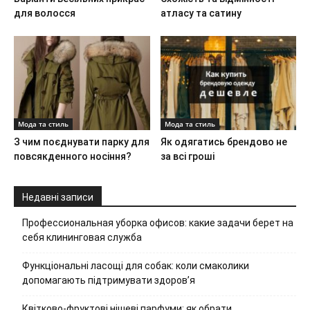
для волосся
атласу та сатину
Мода та стиль
Мода та стиль
З чим поєднувати парку для
Як одягатись брендово не
повсякденного носіння?
за всі гроші
Недавні записи
Профессиональная уборка офисов: какие задачи берет на
себя клининговая служба
Функціональні ласощі для собак: коли смаколики
допомагають підтримувати здоров’я
Квітково-фруктові нішеві парфуми: як обрати