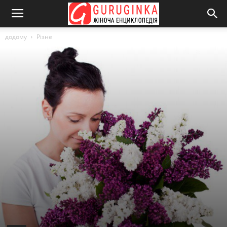
додому
Різне