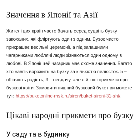
Значення в Японії та Азії
Жителі цих країн часто бачать серед суцвіть бузку
закоханих, які фліртують один з одним. Бузок часто
прикрашає весільні церемонії, а під запашними
чагарниками люблячі люди зізнаються один одному в
любові. В Японії цей чагарник має схоже значення. Багато
хто навіть ворожить на бузку за кількістю пелюсток. 5 –
обіцяють радість, 3 – невдачу, але є й інші прикмети про
бузкові квіти. Замовити пишний бузковий букет ви можете
тут:
https://buketonline-msk.ru/siren/buket-sireni-31-sht/
.
Цікаві народні прикмети про бузку
У саду та в будинку