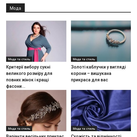
Мода
Мода та стиль
Мода та стиль
Критерії вибору сукні
Золоті каблучки у вигляді
великого розміру для
корони – вишукана
повних жінок і кращі
прикраса для вас
фасони...
Мода та стиль
Мода та стиль
Варіанти весільних прикрас
Схожість та відмінності