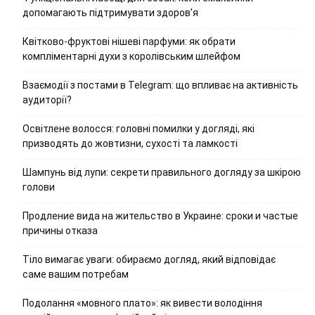
допомагають підтримувати здоров’я
Квітково-фруктові нішеві парфуми: як обрати
компліментарні духи з королівським шлейфом
Взаємодії з постами в Telegram: що впливає на активність
аудиторії?
Освітлене волосся: головні помилки у догляді, які
призводять до жовтизни, сухості та ламкості
Шампунь від лупи: секрети правильного догляду за шкірою
голови
Продление вида на жительство в Украине: сроки и частые
причины отказа
Тіло вимагає уваги: обираємо догляд, який відповідає
саме вашим потребам
Подолання «мовного плато»: як вивести володіння