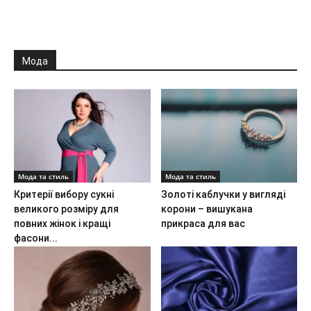
Мода
Мода та стиль
Мода та стиль
Критерії вибору сукні
Золоті каблучки у вигляді
великого розміру для
корони – вишукана
повних жінок і кращі
прикраса для вас
фасони...