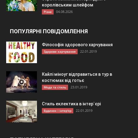
королівським шлейфом
04.08.2026
Різне
ПОПУЛЯРНІ ПОВІДОМЛЕННЯ
Філософія здорового харчування
22.01.2019
Здорове харчування
Кайлі міноуг відправиться в тур в
костюмах від готьє
23.01.2019
Мода та стиль
Стиль еклектика в інтер`єрі
22.01.2019
Будинок і інтер'єр