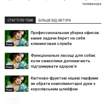
телевизора
СТАТТІ ПО ТЕМІ
БІЛЬШЕ ВІД АВТОРА
Профессиональная уборка офисов:
какие задачи берет на себя
клининговая служба
Різне
Функціональні ласощі для собак:
коли смаколики допомагають
підтримувати здоров’я
Різне
Квітково-фруктові нішеві парфуми:
як обрати компліментарні духи з
королівським шлейфом
Різне