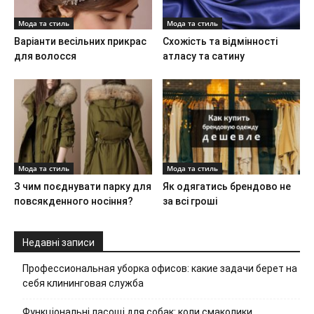
Мода та стиль
Мода та стиль
Варіанти весільних прикрас
Схожість та відмінності
для волосся
атласу та сатину
Мода та стиль
Мода та стиль
З чим поєднувати парку для
Як одягатись брендово не
повсякденного носіння?
за всі гроші
Недавні записи
Профессиональная уборка офисов: какие задачи берет на
себя клининговая служба
Функціональні ласощі для собак: коли смаколики