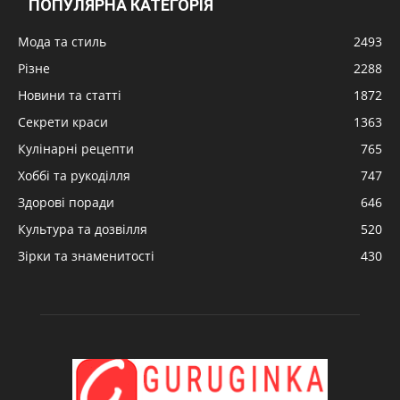
ПОПУЛЯРНА КАТЕГОРІЯ
Мода та стиль
2493
Різне
2288
Новини та статті
1872
Секрети краси
1363
Кулінарні рецепти
765
Хоббі та рукоділля
747
Здорові поради
646
Культура та дозвілля
520
Зірки та знаменитості
430