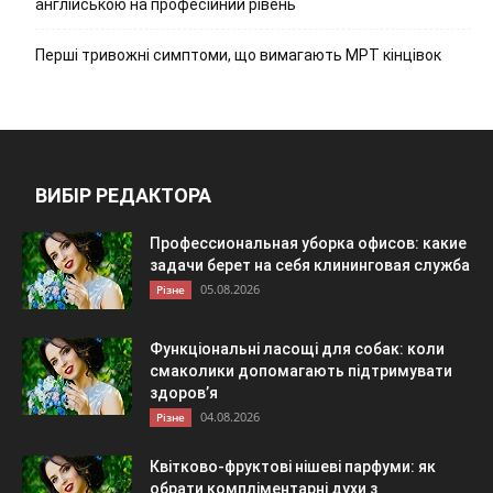
англійською на професійний рівень
Перші тривожні симптоми, що вимагають МРТ кінцівок
ВИБІР РЕДАКТОРА
Профессиональная уборка офисов: какие
задачи берет на себя клининговая служба
05.08.2026
Різне
Функціональні ласощі для собак: коли
смаколики допомагають підтримувати
здоров’я
04.08.2026
Різне
Квітково-фруктові нішеві парфуми: як
обрати компліментарні духи з