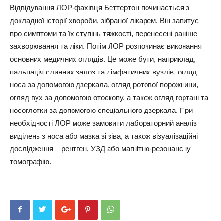
Відвідування ЛОР-фахівця Беттертон починається з
докладної історії хвороби, зібраної лікарем. Він запитує
про симптоми та їх ступінь тяжкості, перенесені раніше
захворювання та ліки. Потім ЛОР розпочинає виконання
основних медичних оглядів. Це може бути, наприклад,
пальпація слинних залоз та лімфатичних вузлів, огляд
носа за допомогою дзеркала, огляд ротової порожнини,
огляд вух за допомогою отоскопу, а також огляд гортані та
носоглотки за допомогою спеціального дзеркала. При
необхідності ЛОР може замовити лабораторний аналіз
виділень з носа або мазка зі зіва, а також візуалізаційні
дослідження – рентген, УЗД або магнітно-резонансну
томографію.