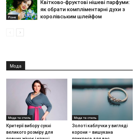
Квітково-фруктові нішеві парфуми:
як обрати компліментарні духи з
королівським шлейфом
Різне
Мода
Мода та стиль
Мода та стиль
Критерії вибору сукні
Золоті каблучки у вигляді
великого розміру для
корони – вишукана
повних жінок і кращі
прикраса для вас