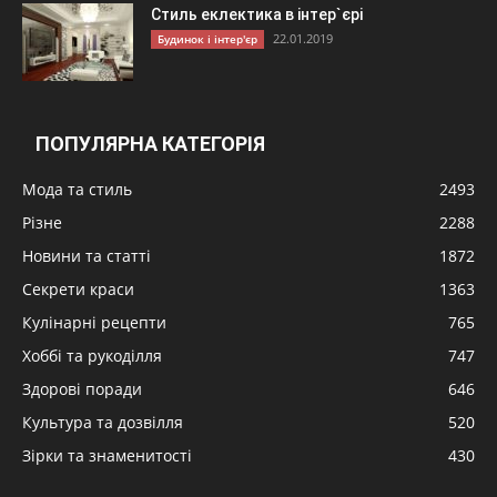
Стиль еклектика в інтер`єрі
22.01.2019
Будинок і інтер'єр
ПОПУЛЯРНА КАТЕГОРІЯ
Мода та стиль
2493
Різне
2288
Новини та статті
1872
Секрети краси
1363
Кулінарні рецепти
765
Хоббі та рукоділля
747
Здорові поради
646
Культура та дозвілля
520
Зірки та знаменитості
430