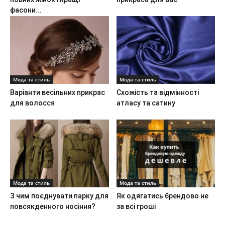
фасони...
Мода та стиль
Мода та стиль
Варіанти весільних прикрас
Схожість та відмінності
для волосся
атласу та сатину
Мода та стиль
Мода та стиль
З чим поєднувати парку для
Як одягатись брендово не
повсякденного носіння?
за всі гроші