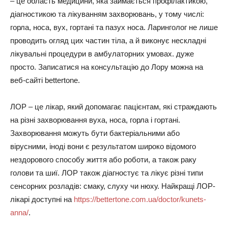
– це область медицини, яка займається профілактикою,
діагностикою та лікуванням захворювань, у тому числі:
горла, носа, вух, гортані та пазух носа. Ларинголог не лише
проводить огляд цих частин тіла, а й виконує нескладні
лікувальні процедури в амбулаторних умовах. дуже
просто. Записатися на консультацію до Лору можна на
веб-сайті bettertone.
ЛОР – це лікар, який допомагає пацієнтам, які страждають
на різні захворювання вуха, носа, горла і гортані.
Захворювання можуть бути бактеріальними або
вірусними, іноді вони є результатом широко відомого
нездорового способу життя або роботи, а також раку
голови та шиї. ЛОР також діагностує та лікує різні типи
сенсорних розладів: смаку, слуху чи нюху. Найкращі ЛОР-
лікарі доступні на
https://bettertone.com.ua/doctor/kunets-
anna/
.