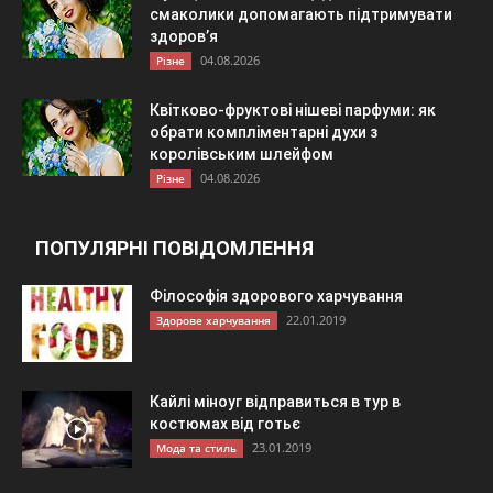
смаколики допомагають підтримувати
здоров’я
04.08.2026
Різне
Квітково-фруктові нішеві парфуми: як
обрати компліментарні духи з
королівським шлейфом
04.08.2026
Різне
ПОПУЛЯРНІ ПОВІДОМЛЕННЯ
Філософія здорового харчування
22.01.2019
Здорове харчування
Кайлі міноуг відправиться в тур в
костюмах від готьє
23.01.2019
Мода та стиль