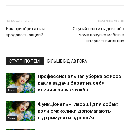
попередня стаття
наступна стаття
Как приобретать и
Скупий платить двічі або
продавать акции?
чому покупка меблів в
інтернеті вигідніша
СТАТТІ ПО ТЕМІ
БІЛЬШЕ ВІД АВТОРА
Профессиональная уборка офисов:
какие задачи берет на себя
клининговая служба
Різне
Функціональні ласощі для собак:
коли смаколики допомагають
підтримувати здоров’я
Різне