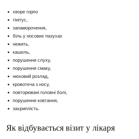
хворе горло
тінітус,
запаморочення,
біль у носових пазухах
нежить,
кашель,
порушення слуху,
порушення смаку,
нюховий розлад,
кровотеча з носу,
повторювані головні болі,
порушення ковтання,
захриплість.
Як відбувається візит у лікаря