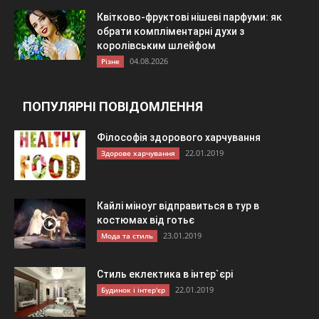
Квітково-фруктові нішеві парфуми: як
обрати компліментарні духи з
королівським шлейфом
04.08.2026
Різне
ПОПУЛЯРНІ ПОВІДОМЛЕННЯ
Філософія здорового харчування
22.01.2019
Здорове харчування
Кайлі міноуг відправиться в тур в
костюмах від готьє
23.01.2019
Мода та стиль
Стиль еклектика в інтер`єрі
22.01.2019
Будинок і інтер'єр