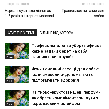
попередня стаття
наступна стаття
Нарядні сукні для дівчаток
Правильное питание для
1-7 років в інтернет магазині
собак
СТАТТІ ПО ТЕМІ
БІЛЬШЕ ВІД АВТОРА
Профессиональная уборка офисов:
какие задачи берет на себя
клининговая служба
Різне
Функціональні ласощі для собак:
коли смаколики допомагають
підтримувати здоров’я
Різне
Квітково-фруктові нішеві парфуми:
як обрати компліментарні духи з
королівським шлейфом
Різне