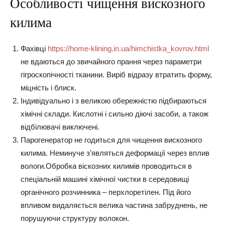
Особливості чищення вискозного
килима
Фахівці
https://home-klining.in.ua/himchistka_kovrov.html
не вдаються до звичайного прання через параметри
гігроскопічності тканини. Виріб відразу втратить форму,
міцність і блиск.
Індивідуально і з великою обережністю підбираються
хімічні склади. Кислотні і сильно діючі засоби, а також
відбілювачі виключені.
Парогенератор не годиться для чищення вискозного
килима. Неминуче з’являться деформації через вплив
вологи.Обробка віскозних килимів проводиться в
спеціальній машині хімічної чистки в середовищі
органічного розчинника – перхлоретілен. Під його
впливом видаляється велика частина забруднень, не
порушуючи структуру волокон.