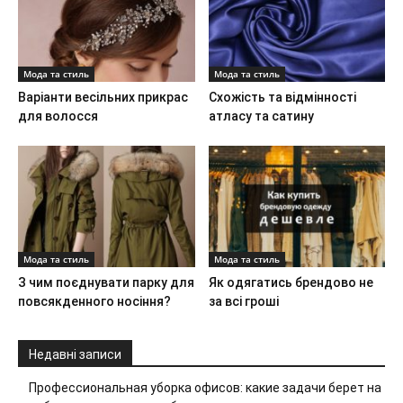
Мода та стиль
Мода та стиль
Варіанти весільних прикрас
Схожість та відмінності
для волосся
атласу та сатину
Мода та стиль
Мода та стиль
З чим поєднувати парку для
Як одягатись брендово не
повсякденного носіння?
за всі гроші
Недавні записи
Профессиональная уборка офисов: какие задачи берет на