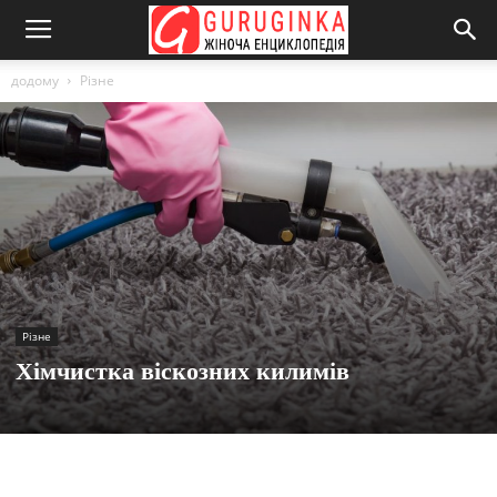
додому
Різне
Різне
Хімчистка віскозних килимів