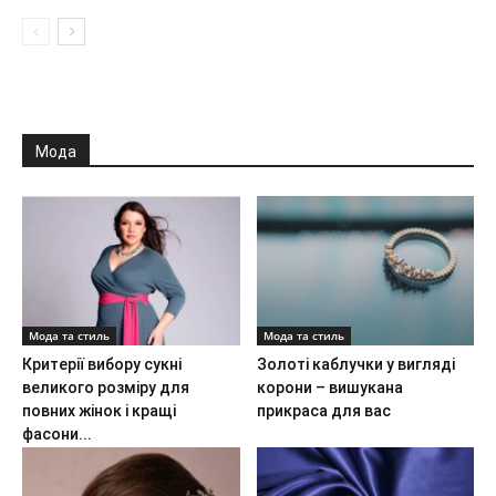
Мода
Мода та стиль
Мода та стиль
Критерії вибору сукні
Золоті каблучки у вигляді
великого розміру для
корони – вишукана
повних жінок і кращі
прикраса для вас
фасони...