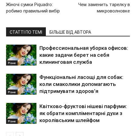
Жіночі сумки Piquadro:
Чем заменить тарелку в
робимо правильний вибір
микроволновке
СТАТТІ ПО ТЕМІ
БІЛЬШЕ ВІД АВТОРА
Профессиональная уборка офисов:
какие задачи берет на себя
клининговая служба
Різне
Функціональні ласощі для собак:
коли смаколики допомагають
підтримувати здоров’я
Різне
Квітково-фруктові нішеві парфуми:
як обрати компліментарні духи з
королівським шлейфом
Різне