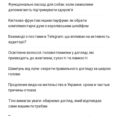
Функціональні ласощі для собак: коли смаколики
допомагають підтримувати здоров’я
Квітково-фруктові нішеві парфуми: як обрати
компліментарні духи з королівським шлейфом
Взаємодії з постами в Telegram: що впливає на активність
аудиторії?
Освітлене волосся: головні помилки у догляді, які
призводять до жовтизни, сухості та ламкості
Шампунь від лупи: секрети правильного догляду за шкірою
голови
Продление вида на жительство в Украине: сроки и частые
причины отказа
Тіло вимагає уваги: обираємо догляд, який відповідає
саме вашим потребам