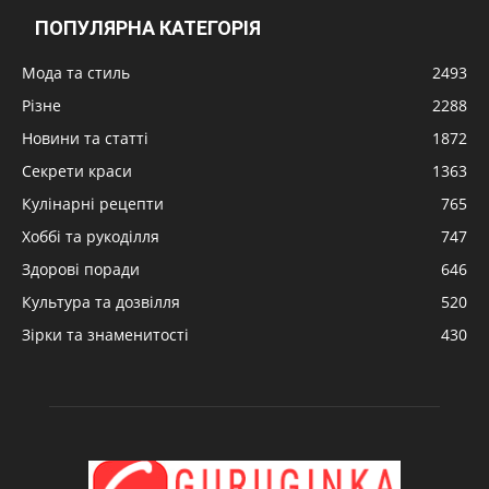
ПОПУЛЯРНА КАТЕГОРІЯ
Мода та стиль
2493
Різне
2288
Новини та статті
1872
Секрети краси
1363
Кулінарні рецепти
765
Хоббі та рукоділля
747
Здорові поради
646
Культура та дозвілля
520
Зірки та знаменитості
430