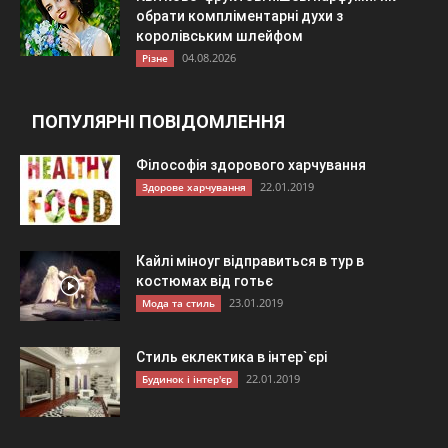
обрати компліментарні духи з
королівським шлейфом
04.08.2026
Різне
ПОПУЛЯРНІ ПОВІДОМЛЕННЯ
Філософія здорового харчування
22.01.2019
Здорове харчування
Кайлі міноуг відправиться в тур в
костюмах від готьє
23.01.2019
Мода та стиль
Стиль еклектика в інтер`єрі
22.01.2019
Будинок і інтер'єр