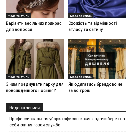
Мода та стиль
Мода та стиль
Варіанти весільних прикрас
Схожість та відмінності
для волосся
атласу та сатину
Мода та стиль
Мода та стиль
З чим поєднувати парку для
Як одягатись брендово не
повсякденного носіння?
за всі гроші
Недавні записи
Профессиональная уборка офисов: какие задачи берет на
себя клининговая служба