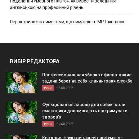
Подолання «мовного плато»: як вивести володіння
англійською на професійний рівень
Перші тривожні симптоми, що вимагають МРТ кінцівок
ВИБІР РЕДАКТОРА
Профессиональная уборка офисов: какие
задачи берет на себя клининговая служба
05.08.2026
Різне
Функціональні ласощі для собак: коли
смаколики допомагають підтримувати
здоров’я
04.08.2026
Різне
Квітково-фруктові нішеві парфуми: як