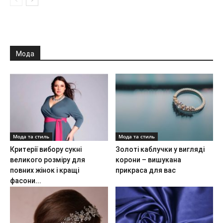
Мода
Мода та стиль
Мода та стиль
Критерії вибору сукні
Золоті каблучки у вигляді
великого розміру для
корони – вишукана
повних жінок і кращі
прикраса для вас
фасони...