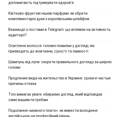
допомагають підтримувати здоров’я
Квітково-фруктові нішеві парфуми: як обрати
компліментарні духи з королівським шлейфом
Взаємодії з постами в Telegram: що впливає на активність
аудиторії?
Освітлене волосся: головні помилки у догляді, які
призводять до жовтизни, сухості та ламкості
Шампунь від лупи: секрети правильного догляду за шкірою
голови
Продление вида на жительство в Украине: сроки и частые
причины отказа
Тіло вимагає уваги: обираємо догляд, який відповідає
саме вашим потребам
Подолання «мовного плато»: як вивести володіння
англійською на професійний рівень