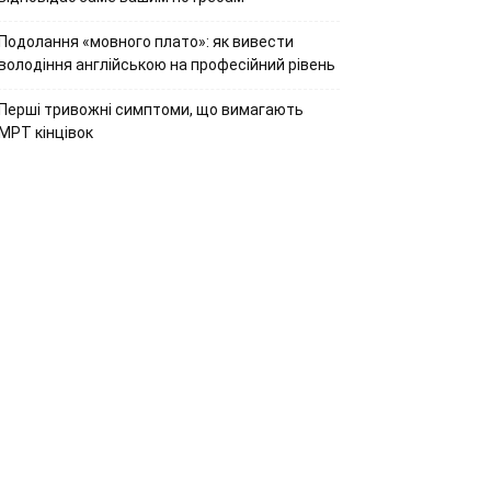
Подолання «мовного плато»: як вивести
володіння англійською на професійний рівень
Перші тривожні симптоми, що вимагають
МРТ кінцівок