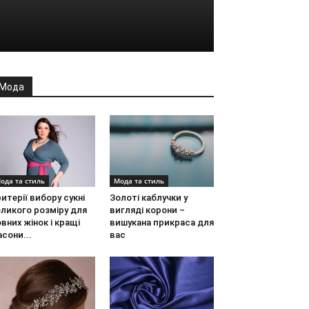
Мода
ода та стиль
Мода та стиль
итерії вибору сукні
Золоті каблучки у
ликого розміру для
вигляді корони –
вних жінок і кращі
вишукана прикраса для
сони...
вас