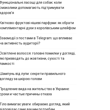
Функціональні ласощі для собак: коли
смаколики допомагають підтримувати
здоров’я
Квітково-фруктові нішеві парфуми: як обрати
компліментарні духи з королівським шлейфом
Взаємодії з постами в Telegram: що впливає
на активність аудиторії?
Освітлене волосся: головні помилки у догляді,
які призводять до жовтизни, сухості та
ламкості
Шампунь від лупи: секрети правильного
догляду за шкірою голови
Продление вида на жительство в Украине:
сроки и частые причины отказа
Тіло вимагає уваги: обираємо догляд, який
відповідає саме вашим потребам