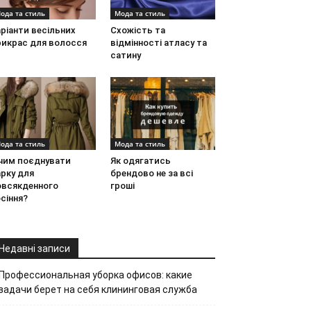
ода та стиль
Мода та стиль
ріанти весільних
Схожість та
рикрас для волосся
відмінності атласу та
сатину
ода та стиль
Мода та стиль
 чим поєднувати
Як одягатись
рку для
брендово не за всі
овсякденного
гроші
сіння?
Недавні записи
Профессиональная уборка офисов: какие
задачи берет на себя клининговая служба