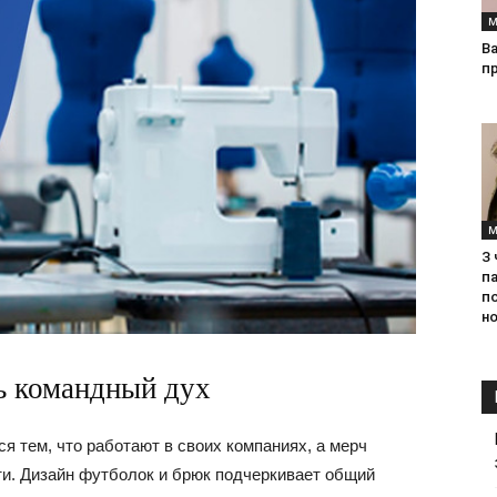
М
Ва
п
М
З
па
п
но
ть командный дух
я тем, что работают в своих компаниях, а мерч
ти. Дизайн футболок и брюк подчеркивает общий