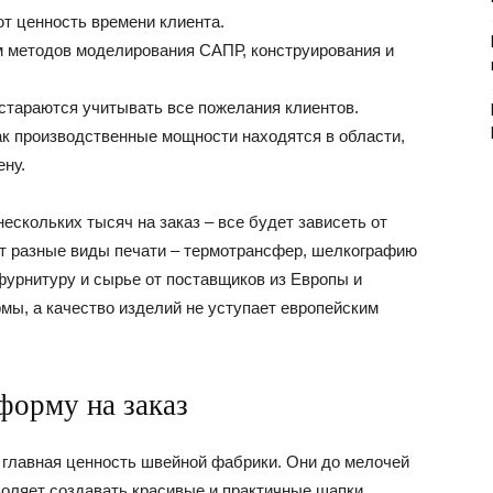
ют ценность времени клиента.
 методов моделирования САПР, конструирования и
тараются учитывать все пожелания клиентов.
ак производственные мощности находятся в области,
ену.
ескольких тысяч на заказ – все будет зависеть от
т разные виды печати – термотрансфер, шелкографию
фурнитуру и сырье от поставщиков из Европы и
мы, а качество изделий не уступает европейским
форму на заказ
главная ценность швейной фабрики. Они до мелочей
воляет создавать красивые и практичные шапки,