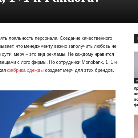
ять лояльность персонала. Создание качественного
зывает, что менеджменту важно заполучить любовь не
й сути, мерч – это вид рекламы. Не каждому нравится
 вещами с лого фирмы. Но сотрудники Monobank, 1+1 и
кая
фабрика одежды
создает мерч для этих брендов,
М
Кр
ве
по
фа