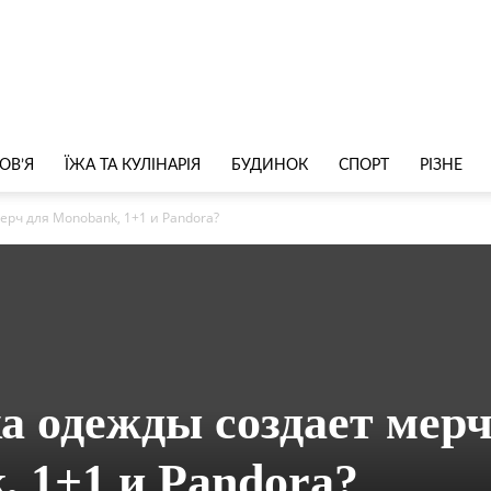
ОВ’Я
ЇЖА ТА КУЛІНАРІЯ
БУДИНОК
СПОРТ
РІЗНЕ
ерч для Monobank, 1+1 и Pandora?
а одежды создает мер
, 1+1 и Pandora?