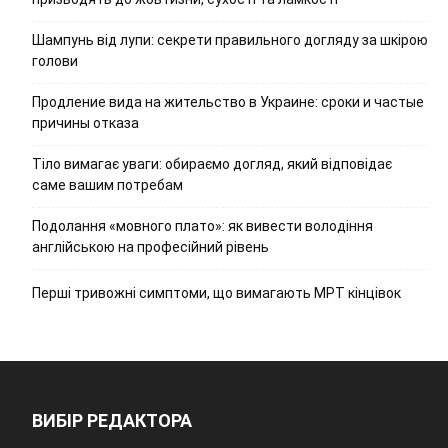
Шампунь від лупи: секрети правильного догляду за шкірою
голови
Продление вида на жительство в Украине: сроки и частые
причины отказа
Тіло вимагає уваги: обираємо догляд, який відповідає
саме вашим потребам
Подолання «мовного плато»: як вивести володіння
англійською на професійний рівень
Перші тривожні симптоми, що вимагають МРТ кінцівок
ВИБІР РЕДАКТОРА