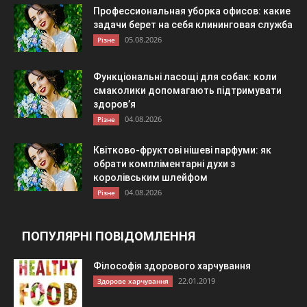
Профессиональная уборка офисов: какие
задачи берет на себя клининговая служба
05.08.2026
Різне
Функціональні ласощі для собак: коли
смаколики допомагають підтримувати
здоров’я
04.08.2026
Різне
Квітково-фруктові нішеві парфуми: як
обрати компліментарні духи з
королівським шлейфом
04.08.2026
Різне
ПОПУЛЯРНІ ПОВІДОМЛЕННЯ
Філософія здорового харчування
22.01.2019
Здорове харчування