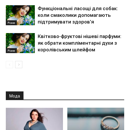
Функціональні ласощі для собак:
коли смаколики допомагають
підтримувати здоров’я
Різне
Квітково-фруктові нішеві парфуми:
як обрати компліментарні духи з
королівським шлейфом
Різне
Мода