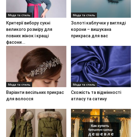
Мода та стиль
Мода та стиль
Критерії вибору сукні
Золоті каблучки у вигляді
великого розміру для
корони – вишукана
повних жінок і кращі
прикраса для вас
фасони...
Мода та стиль
Мода та стиль
Варіанти весільних прикрас
Схожість та відмінності
для волосся
атласу та сатину