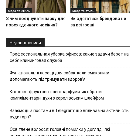
Мода та стиль
Мода та стиль
З чим поєднувати парку для
Як одягатись брендово не
повсякденного носіння?
за всі гроші
Недавні записи
Профессиональная уборка офисов: какие задачи берет на
себя клининговая служба
Функціональні ласощі для собак: коли смаколики
допомагають підтримувати здоров’я
Квітково-фруктові нішеві парфуми: як обрати
компліментарні духи з королівським шлейфом
Взаємодії з постами в Telegram: що впливає на активність
аудиторії?
Освітлене волосся: головні помилки у догляді, які
призводять до жовтизни, сухості та ламкості