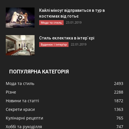
Кайлі міноуг відправиться в тур в
костюмах від готьє
23.01.2019
Мода та стиль
Стиль еклектика в інтер`єрі
22.01.2019
Будинок і інтер'єр
ПОПУЛЯРНА КАТЕГОРІЯ
Мода та стиль
2493
Різне
2288
Новини та статті
1872
Секрети краси
1363
Кулінарні рецепти
765
Хоббі та рукоділля
747