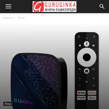
додому
Різне
Різне