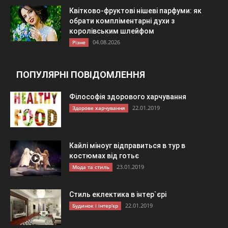
Квітково-фруктові нішеві парфуми: як
обрати компліментарні духи з
королівським шлейфом
04.08.2026
Різне
ПОПУЛЯРНІ ПОВІДОМЛЕННЯ
Філософія здорового харчування
22.01.2019
Здорове харчування
Кайлі міноуг відправиться в тур в
костюмах від готьє
23.01.2019
Мода та стиль
Стиль еклектика в інтер`єрі
22.01.2019
Будинок і інтер'єр