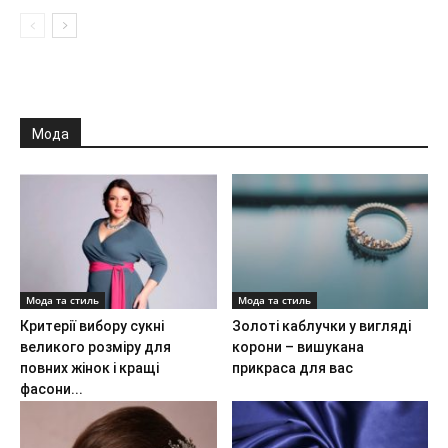
Мода
Мода та стиль
Мода та стиль
Критерії вибору сукні
Золоті каблучки у вигляді
великого розміру для
корони – вишукана
повних жінок і кращі
прикраса для вас
фасони...