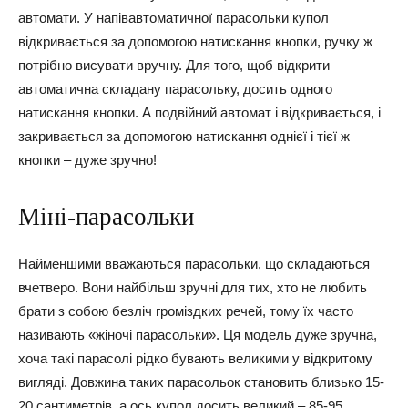
автомати. У напівавтоматичної парасольки купол
відкривається за допомогою натискання кнопки, ручку ж
потрібно висувати вручну. Для того, щоб відкрити
автоматична складану парасольку, досить одного
натискання кнопки. А подвійний автомат і відкривається, і
закривається за допомогою натискання однієї і тієї ж
кнопки – дуже зручно!
Міні-парасольки
Найменшими вважаються парасольки, що складаються
вчетверо. Вони найбільш зручні для тих, хто не любить
брати з собою безліч громіздких речей, тому їх часто
називають «жіночі парасольки». Ця модель дуже зручна,
хоча такі парасолі рідко бувають великими у відкритому
вигляді. Довжина таких парасольок становить близько 15-
20 сантиметрів, а ось купол досить великий – 85-95