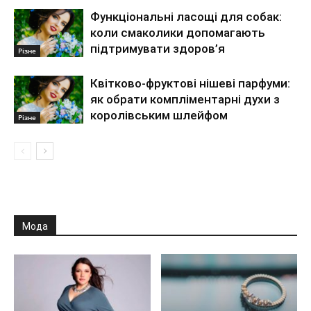
Функціональні ласощі для собак:
коли смаколики допомагають
підтримувати здоров’я
Різне
Квітково-фруктові нішеві парфуми:
як обрати компліментарні духи з
королівським шлейфом
Різне
Мода