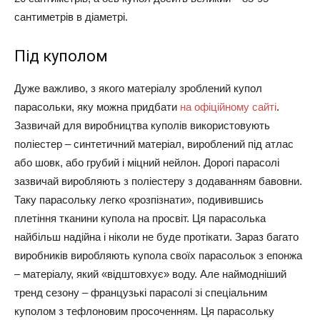
сантиметрів в діаметрі.
Під куполом
Дуже важливо, з якого матеріалу зроблений купол
парасольки, яку можна придбати
на офіційному сайті
.
Зазвичай для виробництва куполів використовують
поліестер – синтетичний матеріал, вироблений під атлас
або шовк, або грубий і міцний нейлон. Дорогі парасолі
зазвичай виробляють з поліестеру з додаванням бавовни.
Таку парасольку легко «розпізнати», подивившись
плетіння тканини купола на просвіт. Ця парасолька
найбільш надійна і ніколи не буде протікати. Зараз багато
виробників виробляють купола своїх парасольок з епонжа
– матеріалу, який «відштовхує» воду. Але наймодніший
тренд сезону – французькі парасолі зі спеціальним
куполом з тефлоновим просоченням. Ця парасольку