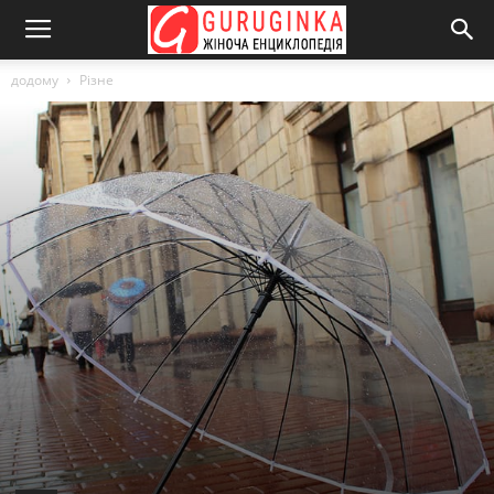
додому
Різне