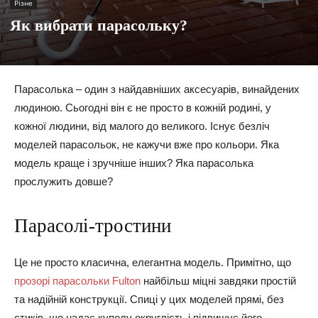
Різне
Як вибрати парасольку?
Парасолька – один з найдавніших аксесуарів, винайдених
людиною. Сьогодні він є не просто в кожній родині, у
кожної людини, від малого до великого. Існує безліч
моделей парасольок, не кажучи вже про кольори. Яка
модель краще і зручніше інших? Яка парасолька
прослужить довше?
Парасолі-тростини
Це не просто класична, елегантна модель. Примітно, що
прозорі парасольки Fulton
найбільш міцні завдяки простій
та надійній конструкції. Спиці у цих моделей прямі, без
стиків, що надає куполу округлість і підвищує його