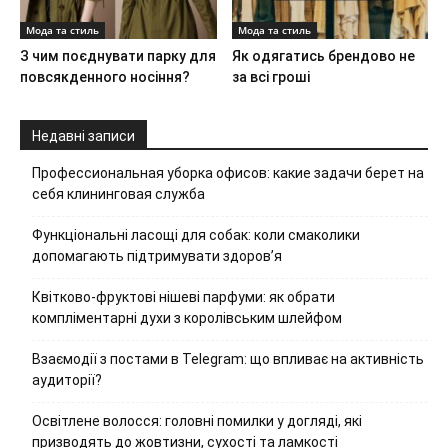
Мода та стиль
Мода та стиль
З чим поєднувати парку для
Як одягатись брендово не
повсякденного носіння?
за всі гроші
Недавні записи
Профессиональная уборка офисов: какие задачи берет на
себя клининговая служба
Функціональні ласощі для собак: коли смаколики
допомагають підтримувати здоров’я
Квітково-фруктові нішеві парфуми: як обрати
компліментарні духи з королівським шлейфом
Взаємодії з постами в Telegram: що впливає на активність
аудиторії?
Освітлене волосся: головні помилки у догляді, які
призводять до жовтизни, сухості та ламкості