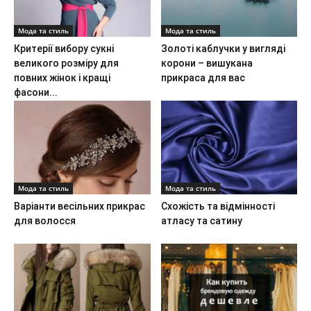
Мода та стиль
Мода та стиль
Критерії вибору сукні
Золоті каблучки у вигляді
великого розміру для
корони – вишукана
повних жінок і кращі
прикраса для вас
фасони...
Мода та стиль
Мода та стиль
Варіанти весільних прикрас
Схожість та відмінності
для волосся
атласу та сатину