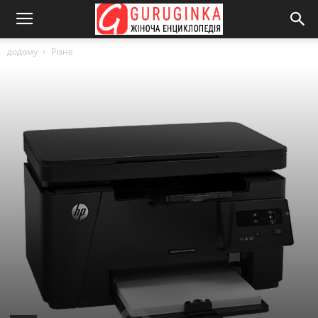
додому
Різне