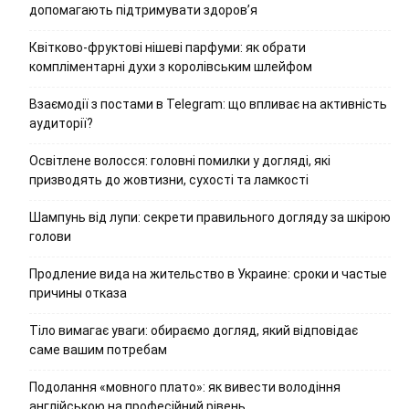
допомагають підтримувати здоров’я
Квітково-фруктові нішеві парфуми: як обрати
компліментарні духи з королівським шлейфом
Взаємодії з постами в Telegram: що впливає на активність
аудиторії?
Освітлене волосся: головні помилки у догляді, які
призводять до жовтизни, сухості та ламкості
Шампунь від лупи: секрети правильного догляду за шкірою
голови
Продление вида на жительство в Украине: сроки и частые
причины отказа
Тіло вимагає уваги: обираємо догляд, який відповідає
саме вашим потребам
Подолання «мовного плато»: як вивести володіння
англійською на професійний рівень