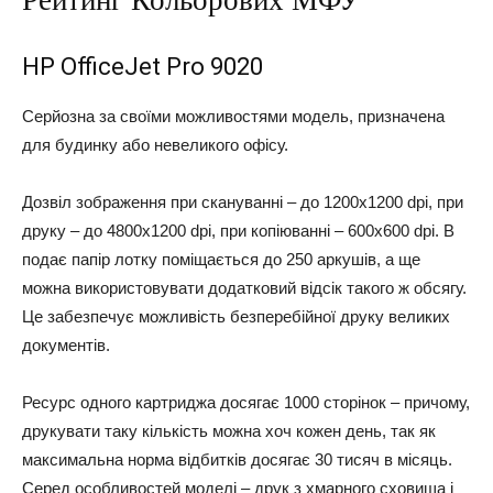
Рейтинг Кольорових МФУ
HP OfficeJet Pro 9020
Серйозна за своїми можливостями модель, призначена
для будинку або невеликого офісу.
Дозвіл зображення при скануванні – до 1200х1200 dpi, при
друку – до 4800х1200 dpi, при копіюванні – 600х600 dpi. В
подає папір лотку поміщається до 250 аркушів, а ще
можна використовувати додатковий відсік такого ж обсягу.
Це забезпечує можливість безперебійної друку великих
документів.
Ресурс одного картриджа досягає 1000 сторінок – причому,
друкувати таку кількість можна хоч кожен день, так як
максимальна норма відбитків досягає 30 тисяч в місяць.
Серед особливостей моделі – друк з хмарного сховища і