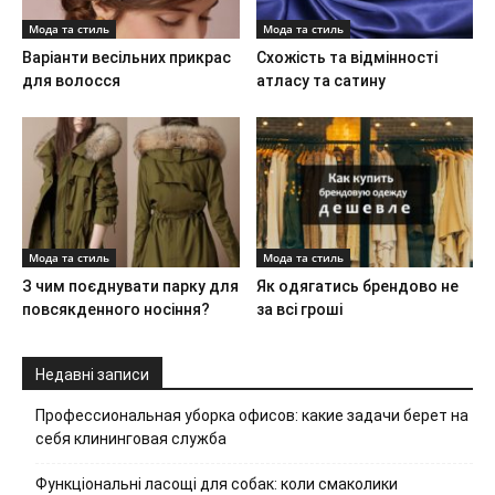
Мода та стиль
Мода та стиль
Варіанти весільних прикрас
Схожість та відмінності
для волосся
атласу та сатину
Мода та стиль
Мода та стиль
З чим поєднувати парку для
Як одягатись брендово не
повсякденного носіння?
за всі гроші
Недавні записи
Профессиональная уборка офисов: какие задачи берет на
себя клининговая служба
Функціональні ласощі для собак: коли смаколики