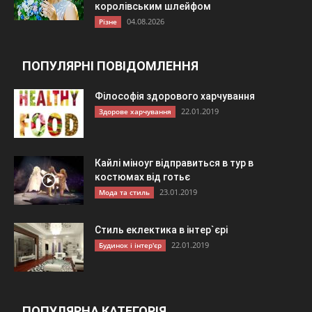
королівським шлейфом
04.08.2026
Різне
ПОПУЛЯРНІ ПОВІДОМЛЕННЯ
Філософія здорового харчування
22.01.2019
Здорове харчування
Кайлі міноуг відправиться в тур в
костюмах від готьє
23.01.2019
Мода та стиль
Стиль еклектика в інтер`єрі
22.01.2019
Будинок і інтер'єр
ПОПУЛЯРНА КАТЕГОРІЯ