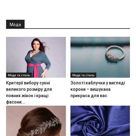
Мода
Мода та стиль
Мода та стиль
Критерії вибору сукні
Золоті каблучки у вигляді
великого розміру для
корони – вишукана
повних жінок і кращі
прикраса для вас
фасони...