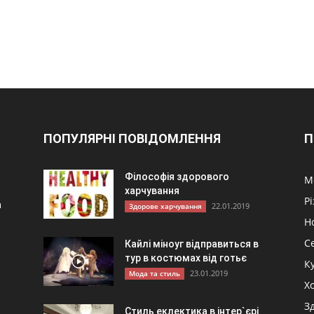
ПОПУЛЯРНІ ПОВІДОМЛЕННЯ
П
Філософія здорового
М
харчування
Р
а
22.01.2019
Здорове харчування
Н
С
Кайлі міноуг відправиться в
тур в костюмах від готьє
К
23.01.2019
Мода та стиль
и
Хо
З
Стиль еклектика в інтер`єрі