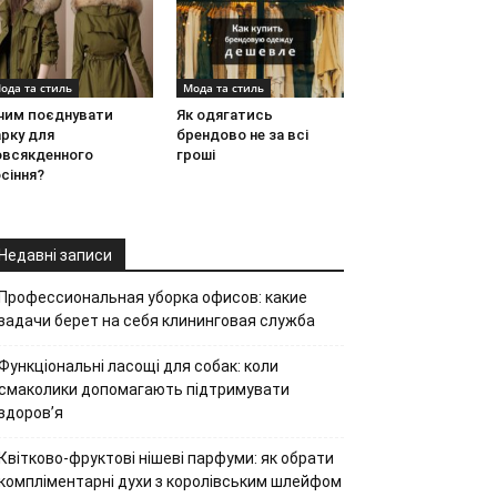
ода та стиль
Мода та стиль
 чим поєднувати
Як одягатись
рку для
брендово не за всі
овсякденного
гроші
сіння?
Недавні записи
Профессиональная уборка офисов: какие
задачи берет на себя клининговая служба
Функціональні ласощі для собак: коли
смаколики допомагають підтримувати
здоров’я
Квітково-фруктові нішеві парфуми: як обрати
компліментарні духи з королівським шлейфом