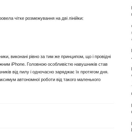
овела чітке розмежування на дві лінійки:
ики, виконані рівно за тим же принципом, що і провідні
ожним iPhone. Головною особливістю навушників став
ників від пилу і одночасно заряджає їх протягом дня.
аксимум автономної роботи від такого маленького