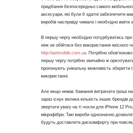
придбання безпосередньо самого мобільного
аксесуари, які були б здатні забезпечити м
виробів насправді чимало і необхідно вміти 
В першу чергу необхідно потурбуватись про
ніяк не обійтися без використання якісного 
http://astmobile.com.ua
. Потрібно обов’язков
першу чергу потрібно звичайно ж орієнтуватис
пропонують унікальну можливість зберегти 
використанні.
Але якщо немає бажання витрачати гроші на 
зараз існує велика кількість інших брендів
звертати увагу на ті чохли для iPhone 12 Pro,
мікрофібри. Такі вироби однозначно дозволя
будуть доставляти дискомфорту при повсяк