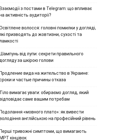
Взаємодії з постами в Telegram: що впливає
на активність аудиторії?
Освітлене волосся: головні помилки у догляді,
які призводять до жовтизни, сухості та
ламкості
Шампунь від лупи: секрети правильного
догляду за шкірою голови
Продление вида на жительство в Украине:
сроки и частые причины отказа
Тіло вимагає уваги: обираємо догляд, який
відповідає саме вашим потребам
Подолання «мовного плато»: як вивести
володіння англійською на професійний рівень
Перші тривожні симптоми, що вимагають
МРТ кінцівок