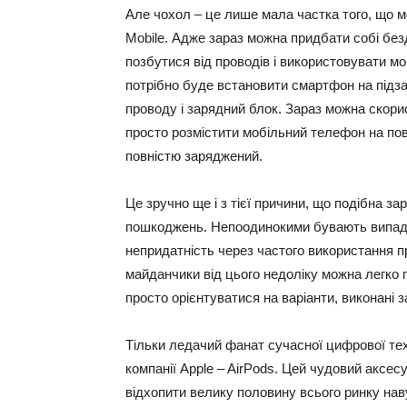
Але чохол – це лише мала частка того, що м
Mobile. Адже зараз можна придбати собі без
позбутися від проводів і використовувати м
потрібно буде встановити смартфон на підз
проводу і зарядний блок. Зараз можна скори
просто розмістити мобільний телефон на пов
повністю заряджений.
Це зручно ще і з тієї причини, що подібна з
пошкоджень. Непоодинокими бувають випадки
непридатність через частого використання п
майданчики від цього недоліку можна легко п
просто орієнтуватися на варіанти, виконані з
Тільки ледачий фанат сучасної цифрової тех
компанії Apple – AirPods. Цей чудовий аксес
відхопити велику половину всього ринку нав