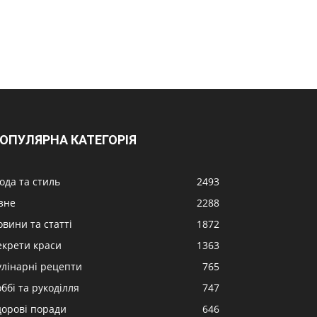
ОПУЛЯРНА КАТЕГОРІЯ
ода та стиль
2493
ізне
2288
овини та статті
1872
екрети краси
1363
улінарні рецепти
765
ббі та рукоділля
747
дорові поради
646