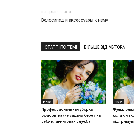
попередня стаття
Велосипед и аксессуары к нему
СТАТТІ ПО ТЕМІ
БІЛЬШЕ ВІД АВТОРА
Різне
Різне
Профессиональная уборка
Функціонал
офисов: какие задачи берет на
коли смак
себя клининговая служба
підтримув