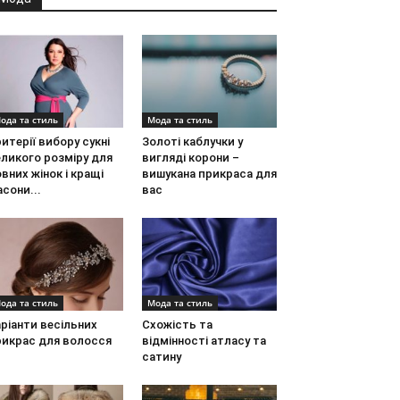
ода та стиль
Мода та стиль
итерії вибору сукні
Золоті каблучки у
ликого розміру для
вигляді корони –
вних жінок і кращі
вишукана прикраса для
сони...
вас
ода та стиль
Мода та стиль
ріанти весільних
Схожість та
рикрас для волосся
відмінності атласу та
сатину