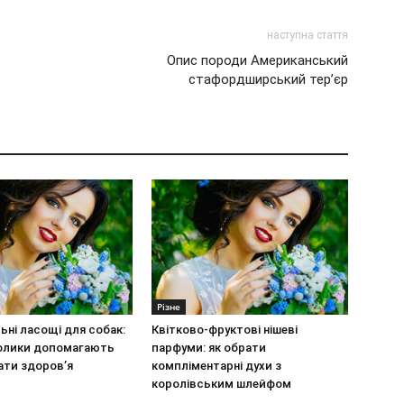
наступна стаття
Опис породи Американський
стафордширський тер’єр
Різне
ьні ласощі для собак:
Квітково-фруктові нішеві
олики допомагають
парфуми: як обрати
ати здоров’я
компліментарні духи з
королівським шлейфом