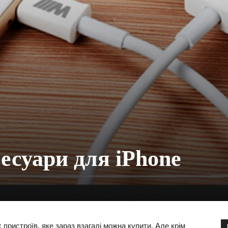
есуари для iPhone
пристроїв, яке зараз взагалі можна купити. Але крім