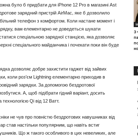
ожна було б придбати для iPhone 12 Pro в магазині Ast
дротове зарядний пристрій AirMac, яке б дозволило
обільний телефон з комфортом. Коли настане момент і
М
арядку, вам елементарно не доведеться шукати
З
статися спеціальною зарядної станцією, яка дозволяє
па
п
ерхні спеціального майданчика і почекати поки він буде
но
арядка дозволяє добре захистити гаджет від зайвих
, коли роз’єм Lightning елементарно приходив в
ровідний зарядки. За допомогою бездротової
озбутися. А, щоб підібрати гідний варіант, досить
а технологією Qi від 12 Ватт.
ніки не чув про повністю бездротових навушниках від
уар став настільки популярним, що навіть встиг
ушників. Що ж такого особливого в цих невеликих, але