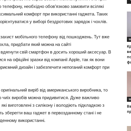
 телефону, необхідно обов’язково замовити всілякі
аксимальний комфорт при використанні гаджета. Таких
зорієнтуватися у виборі бездротових зарядок і чохлів.
 захист мобільного телефону від пошкоджень. Тут вже
М
чохла, придбати який можна на сайті
Кр
о вдягнути свій смартфон в досить хороший аксесуар. В
ве
по
я на офіційні зразки від компанії Apple, так як вони
фа
приємний дизайн і забезпечити непоганий комфорт при
оригінальний виріб від американського виробника, то
 до чиїх виробів можна придивитися. Дуже важливо
М
 які виготовлені з силікону і володіють підкладкою з
Ва
п
ть зберегти ваш гаджет в первозданному стані і не
денному використанні.