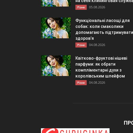
на себя клининговая служб
05.08.2026
Різне
Функціональні ласощі для
собак: коли смаколики
допомагають підтримуват
здоров’я
04.08.2026
Різне
Квітково-фруктові нішеві
парфуми: як обрати
компліментарні духи з
королівським шлейфом
04.08.2026
Різне
ПР