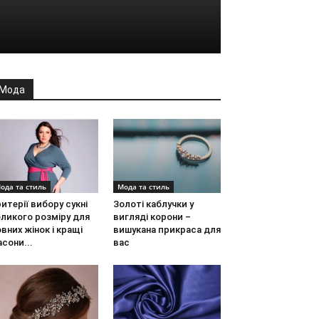
Мода
ода та стиль
Мода та стиль
итерії вибору сукні
Золоті каблучки у
ликого розміру для
вигляді корони –
вних жінок і кращі
вишукана прикраса для
сони...
вас