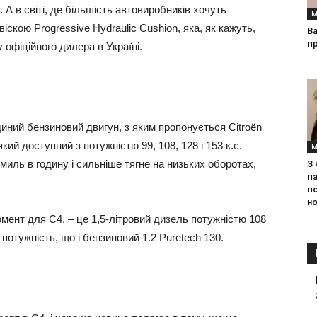
. А в світі, де більшість автовиробників хочуть
М
іскою Progressive Hydraulic Cushion, яка, як кажуть,
Ва
п
 офіційного дилера в Україні.
Єдиний бензиновий двигун, з яким пропонується Citroën
ий доступний з потужністю 99, 108, 128 і 153 к.с.
М
миль в годину і сильніше тягне на низьких оборотах,
З
па
п
но
мент для C4, – це 1,5-літровий дизель потужністю 108
 потужність, що і бензиновий 1.2 Puretech 130.