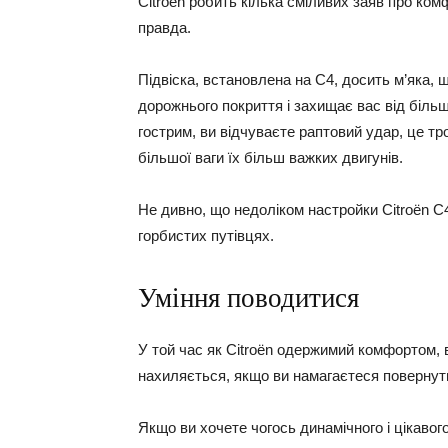
Citroën робить кілька сміливих заяв про ком
правда.
Підвіска, встановлена ​​на C4, досить м’яка,
дорожнього покриття і захищає вас від більш
гострим, ви відчуваєте раптовий удар, це т
більшої ваги їх більш важких двигунів.
Не дивно, що недоліком настройки Citroën C
горбистих путівцях.
Уміння поводитися
У той час як Citroën одержимий комфортом, в
нахиляється, якщо ви намагаєтеся повернути
Якщо ви хочете чогось динамічного і цікаво