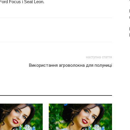
ord Focus і Seat Leon.
наступна стаття
Використання агроволокна для полуниці