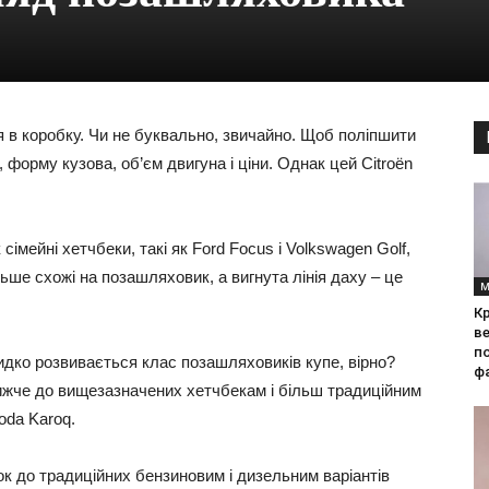
 в коробку. Чи не буквально, звичайно. Щоб поліпшити
 форму кузова, об’єм двигуна і ціни. Однак цей Citroën
сімейні хетчбеки, такі як Ford Focus і Volkswagen Golf,
ільше схожі на позашляховик, а вигнута лінія даху – це
М
Кр
ве
по
идко розвивається клас позашляховиків купе, вірно?
фа
лижче до вищезазначених хетчбекам і більш традиційним
oda Karoq.
к до традиційних бензиновим і дизельним варіантів