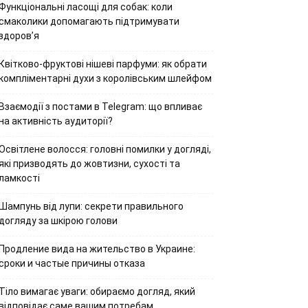
Функціональні ласощі для собак: коли
смаколики допомагають підтримувати
здоров’я
Квітково-фруктові нішеві парфуми: як обрати
компліментарні духи з королівським шлейфом
Взаємодії з постами в Telegram: що впливає
на активність аудиторії?
Освітлене волосся: головні помилки у догляді,
які призводять до жовтизни, сухості та
ламкості
Шампунь від лупи: секрети правильного
догляду за шкірою голови
Продление вида на жительство в Украине:
сроки и частые причины отказа
Тіло вимагає уваги: обираємо догляд, який
відповідає саме вашим потребам