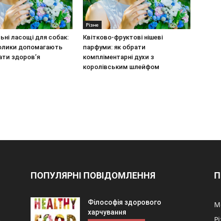
Різне
ьні ласощі для собак:
Квітково-фруктові нішеві
олики допомагають
парфуми: як обрати
ати здоров’я
компліментарні духи з
королівським шлейфом
ПОПУЛЯРНІ ПОВІДОМЛЕННЯ
П
Філософія здорового
М
харчування
Р