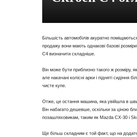
Більшість автомобілів акуратно поміщаються
продажу вони мають однакові базові розміри,
C4 визначити складніше.
Він може бути приблизно такого ж розміру, як 
але накачані колісні арки і підняті сидіння б
чисте купе.
Отже, це остання машина, яка увійшла в шв
Він набагато дешевше, оскільки за ціною б
позашляховикам, таким як Mazda CX-30 і Sk
Ще більш складним є той факт, що на додато