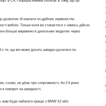
форт в C4, і хороша новина полягає в тому, що це
 що дозволяє їй ковзати по дрібних нерівностях
ості вибоїн. Тільки коли ви стикаєтеся з чимось дійсно
рохи більше виражено в дизельних моделях через
4 є те, що він може досить швидко рухатися по
ін, схоже, не дбає про спортивності, бо C4 різко
 в поворот на швидкості.
го, вам буде набагато краще з BMW X2 або