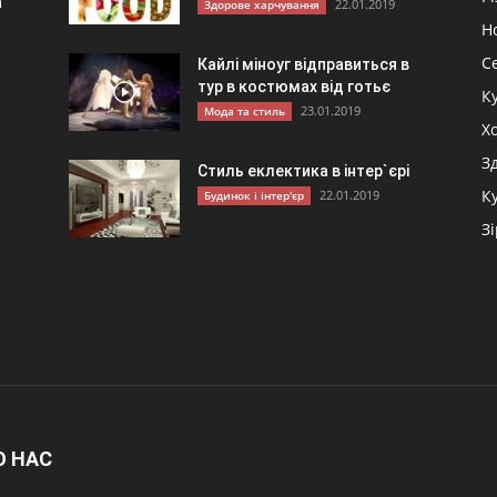
а
22.01.2019
Здорове харчування
Н
С
Кайлі міноуг відправиться в
тур в костюмах від готьє
К
23.01.2019
Мода та стиль
и
Хо
З
Стиль еклектика в інтер`єрі
К
22.01.2019
Будинок і інтер'єр
З
О НАС