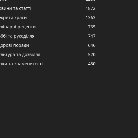
овини та статті
1872
екрети краси
1363
улінарні рецепти
765
ббі та рукоділля
747
дорові поради
646
ультура та дозвілля
520
ірки та знаменитості
430