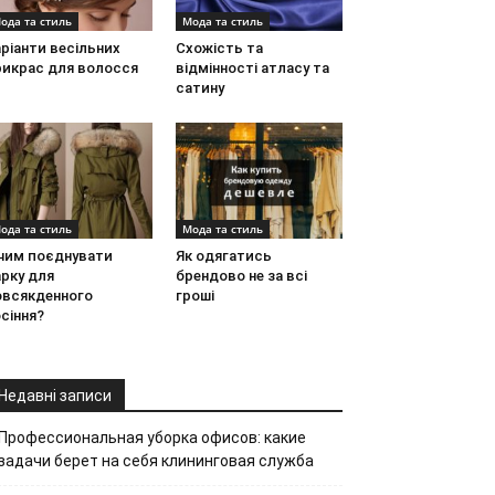
ода та стиль
Мода та стиль
ріанти весільних
Схожість та
рикрас для волосся
відмінності атласу та
сатину
ода та стиль
Мода та стиль
 чим поєднувати
Як одягатись
рку для
брендово не за всі
овсякденного
гроші
сіння?
Недавні записи
Профессиональная уборка офисов: какие
задачи берет на себя клининговая служба