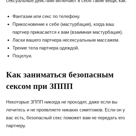
сексуальные действия включают в себя такие вещи, как:
Фантазии или секс по телефону.
Прикосновение к себе (мастурбация), когда ваш
партнер прикасается к вам (взаимная мастурбация).
Ласки вашего партнера несексуальным массажем.
Трение тела партнера одеждой.
Поцелуи.
Как заниматься безопасным
сексом при ЗППП
Некоторые ЗППП никогда не проходят, даже если вы
лечитесь и не проявляете никаких симптомов. Если он у
вас есть, безопасный секс поможет вам не передать его
партнеру.