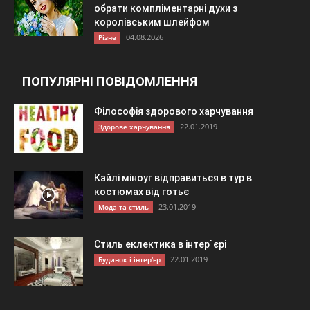
обрати компліментарні духи з
королівським шлейфом
04.08.2026
Різне
ПОПУЛЯРНІ ПОВІДОМЛЕННЯ
Філософія здорового харчування
22.01.2019
Здорове харчування
Кайлі міноуг відправиться в тур в
костюмах від готьє
23.01.2019
Мода та стиль
Стиль еклектика в інтер`єрі
22.01.2019
Будинок і інтер'єр