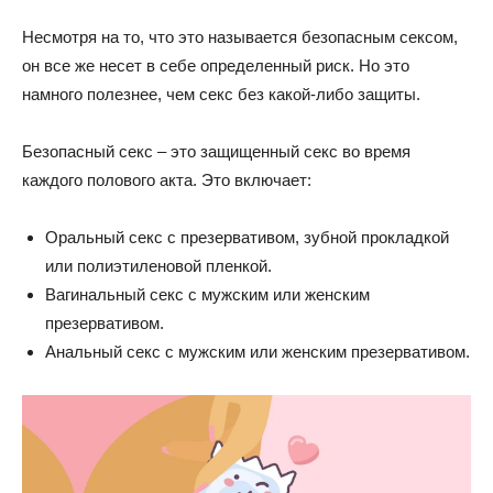
Несмотря на то, что это называется безопасным сексом,
он все же несет в себе определенный риск. Но это
намного полезнее, чем секс без какой-либо защиты.
Безопасный секс – это защищенный секс во время
каждого полового акта. Это включает:
Оральный секс с презервативом, зубной прокладкой
или полиэтиленовой пленкой.
Вагинальный секс с мужским или женским
презервативом.
Анальный секс с мужским или женским презервативом.