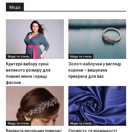
Мода
Мода та стиль
Мода та стиль
Критерії вибору сукні
Золоті каблучки у вигляді
великого розміру для
корони – вишукана
повних жінок і кращі
прикраса для вас
фасони...
Мода та стиль
Мода та стиль
Варіанти весільних прикрас
Схожість та відмінності