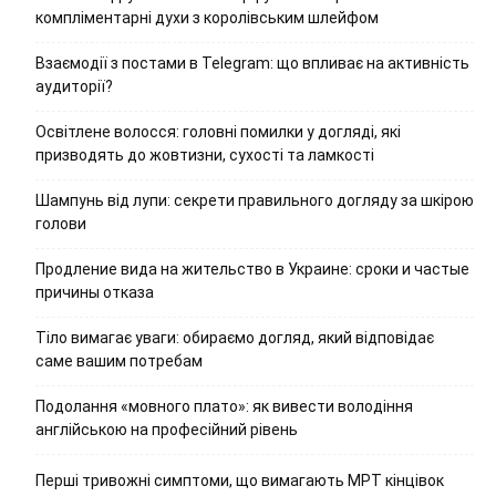
компліментарні духи з королівським шлейфом
Взаємодії з постами в Telegram: що впливає на активність
аудиторії?
Освітлене волосся: головні помилки у догляді, які
призводять до жовтизни, сухості та ламкості
Шампунь від лупи: секрети правильного догляду за шкірою
голови
Продление вида на жительство в Украине: сроки и частые
причины отказа
Тіло вимагає уваги: обираємо догляд, який відповідає
саме вашим потребам
Подолання «мовного плато»: як вивести володіння
англійською на професійний рівень
Перші тривожні симптоми, що вимагають МРТ кінцівок