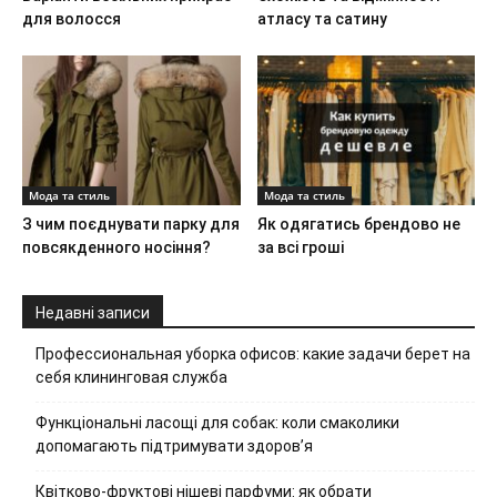
для волосся
атласу та сатину
Мода та стиль
Мода та стиль
З чим поєднувати парку для
Як одягатись брендово не
повсякденного носіння?
за всі гроші
Недавні записи
Профессиональная уборка офисов: какие задачи берет на
себя клининговая служба
Функціональні ласощі для собак: коли смаколики
допомагають підтримувати здоров’я
Квітково-фруктові нішеві парфуми: як обрати