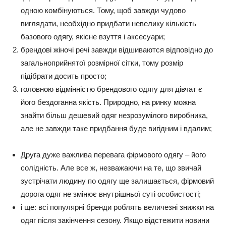
одною комбінуються. Тому, щоб завжди чудово
виглядати, необхідно придбати невелику кількість
базового одягу, якісне взуття і аксесуари;
брендові жіночі речі завжди відшиваются відповідно до
загальноприйнятої розмірної сітки, тому розмір
підібрати досить просто;
головною відмінністю брендового одягу для дівчат є
його бездоганна якість. Природно, на ринку можна
знайти більш дешевий одяг незрозумілого виробника,
але не завжди таке придбання буде вигідним і вдалим;
Друга дуже важлива перевага фірмового одягу – його
солідність. Але все ж, незважаючи на те, що звичай
зустрічати людину по одягу ще залишається, фірмовий
дорога одяг не змінює внутрішньої суті особистості;
і ще: всі популярні бренди роблять величезні знижки на
одяг після закінчення сезону. Якщо відстежити новини