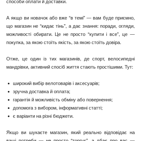
способи оплати й доставки.
А якщо ви новачок або вже “в темі” — вам буде приємно,
що магазин не “кидає тінь”, а дає знання: поради, огляди,
можливості обирати. Це не просто “купити і все”, це —
покупка, за якою стоїть якість, за якою стоїть довіра.
Отже, це один із тих магазинів, де спорт, велосипедні
мандрівки, активний спосіб життя стають простішими. Тут:
широкий вибір велотоварів і аксесуарів;
зручна доставка й оплата;
гарантія й можливість обміну або повернення;
допомога з вибором, інформативні статті;
є варіанти на різні бюджети.
Якщо ви шукаєте магазин, який реально відповідає на
ваші потреби — не просто “торгує”, а дбає про вас —