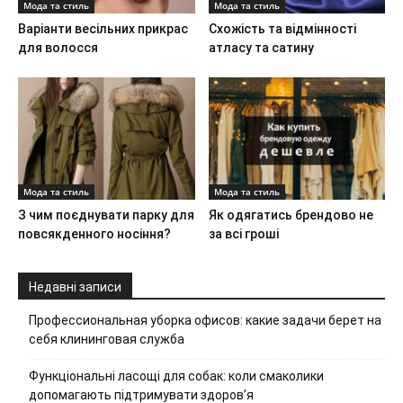
Мода та стиль
Мода та стиль
Варіанти весільних прикрас
Схожість та відмінності
для волосся
атласу та сатину
Мода та стиль
Мода та стиль
З чим поєднувати парку для
Як одягатись брендово не
повсякденного носіння?
за всі гроші
Недавні записи
Профессиональная уборка офисов: какие задачи берет на
себя клининговая служба
Функціональні ласощі для собак: коли смаколики
допомагають підтримувати здоров’я