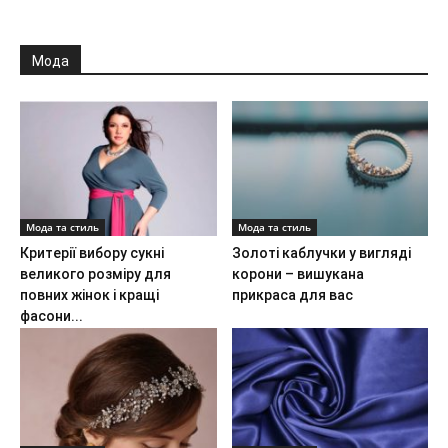
Мода
Мода та стиль
Мода та стиль
Критерії вибору сукні
Золоті каблучки у вигляді
великого розміру для
корони – вишукана
повних жінок і кращі
прикраса для вас
фасони...