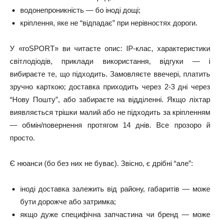
водонепроникність — бо іноді дощі;
кріплення, яке не “відпадає” при нерівностях дороги.
У «roSPORT» ви читаєте опис: IP-клас, характеристики
світлодіодів, приклади використання, відгуки — і
вибираєте те, що підходить. Замовляєте ввечері, платить
зручно карткою; доставка приходить через 2-3 дні через
“Нову Пошту”, або забираєте на відділенні. Якщо ліхтар
виявляється трішки малий або не підходить за кріпленням
— обмін/повернення протягом 14 днів. Все прозоро й
просто.
Є нюанси (бо без них не буває). Звісно, є дрібні “але”:
іноді доставка залежить від району, габаритів — може
бути дорожче або затримка;
якщо дуже специфічна запчастина чи бренд — може