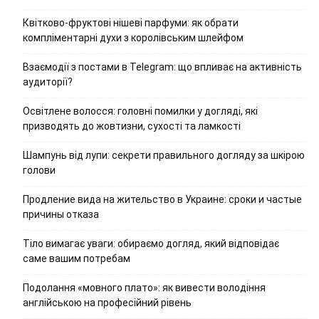
Квітково-фруктові нішеві парфуми: як обрати
компліментарні духи з королівським шлейфом
Взаємодії з постами в Telegram: що впливає на активність
аудиторії?
Освітлене волосся: головні помилки у догляді, які
призводять до жовтизни, сухості та ламкості
Шампунь від лупи: секрети правильного догляду за шкірою
голови
Продление вида на жительство в Украине: сроки и частые
причины отказа
Тіло вимагає уваги: обираємо догляд, який відповідає
саме вашим потребам
Подолання «мовного плато»: як вивести володіння
англійською на професійний рівень