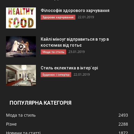
Філософія здорового харчування
22.01.2019
Здорове харчування
Кайлі міноуг відправиться в тур в
костюмах від готьє
23.01.2019
Мода та стиль
Стиль еклектика в інтер`єрі
22.01.2019
Будинок і інтер'єр
ПОПУЛЯРНА КАТЕГОРІЯ
Мода та стиль
2493
Різне
2288
Новини та статті
1872