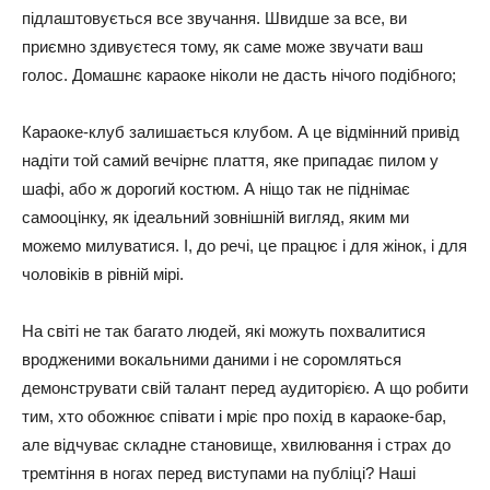
підлаштовується все звучання. Швидше за все, ви
приємно здивуєтеся тому, як саме може звучати ваш
голос. Домашнє караоке ніколи не дасть нічого подібного;
Караоке-клуб залишається клубом. А це відмінний привід
надіти той самий вечірнє плаття, яке припадає пилом у
шафі, або ж дорогий костюм. А ніщо так не піднімає
самооцінку, як ідеальний зовнішній вигляд, яким ми
можемо милуватися. І, до речі, це працює і для жінок, і для
чоловіків в рівній мірі.
На світі не так багато людей, які можуть похвалитися
вродженими вокальними даними і не соромляться
демонструвати свій талант перед аудиторією. А що робити
тим, хто обожнює співати і мріє про похід в караоке-бар,
але відчуває складне становище, хвилювання і страх до
тремтіння в ногах перед виступами на публіці? Наші