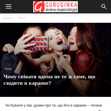
додому
Різне
Різне
Чому співати вдома не те ж саме, що
сходити в караоке?
Чи бували у вас думки про те, що йти в караоке – погана