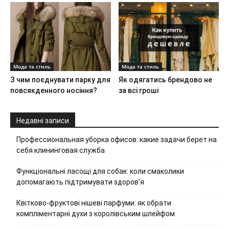
Мода та стиль
Мода та стиль
З чим поєднувати парку для
Як одягатись брендово не
повсякденного носіння?
за всі гроші
Недавні записи
Профессиональная уборка офисов: какие задачи берет на
себя клининговая служба
Функціональні ласощі для собак: коли смаколики
допомагають підтримувати здоров’я
Квітково-фруктові нішеві парфуми: як обрати
компліментарні духи з королівським шлейфом