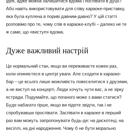
ідея, адже можна залишитися вдома і поспівати в душі?
Або навіть використовувати для співу караоке-приставку,
яка була куплена в пориві давним-давно? У цій статті
розповімо про те, чому спів в караоке-клубі – далеко не те
ж саме, що «виступ» вдома.
Дуже важливий настрій
Це нормальний стан, якщо ви переживаєте кожен раз,
коли опиняєтеся в центрі уваги. Але сходити в караоке-
бар – це всього лише можливість повеселитися з друзями,
а не виступ на концерті. Люди хочуть чути вас, а не зірку
естради. Подумайте, що поганого може з вами статися?
Буде набагато гірше, якщо ви підете звідти, так і не
спробувавши проспівати. Заспівати в караоке в перший
раз вам можуть запропонувати будь-де: на дискотеці, на
весіллі, на дні народження. Чому б не бути морально