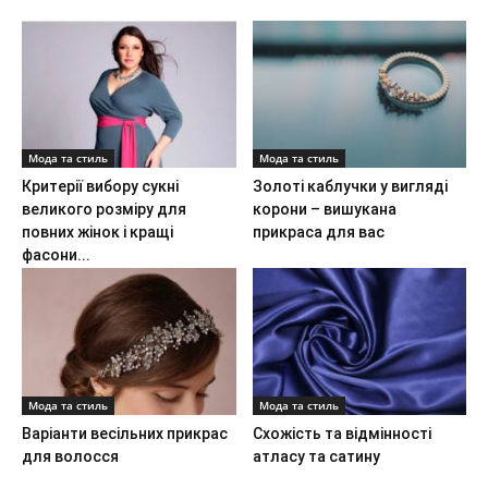
Мода та стиль
Мода та стиль
Критерії вибору сукні
Золоті каблучки у вигляді
великого розміру для
корони – вишукана
повних жінок і кращі
прикраса для вас
фасони...
Мода та стиль
Мода та стиль
Варіанти весільних прикрас
Схожість та відмінності
для волосся
атласу та сатину