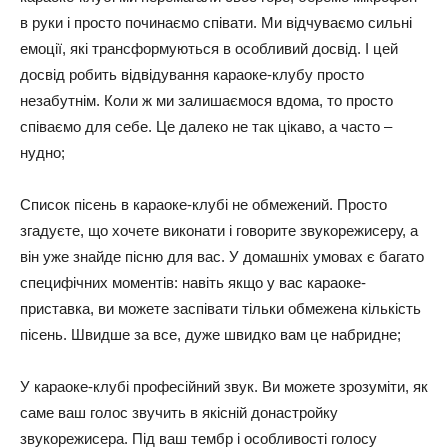
в руки і просто починаємо співати. Ми відчуваємо сильні
емоції, які трансформуються в особливий досвід. І цей
досвід робить відвідування караоке-клубу просто
незабутнім. Коли ж ми залишаємося вдома, то просто
співаємо для себе. Це далеко не так цікаво, а часто –
нудно;
Список пісень в караоке-клубі не обмежений. Просто
згадуєте, що хочете виконати і говорите звукорежисеру, а
він уже знайде пісню для вас. У домашніх умовах є багато
специфічних моментів: навіть якщо у вас караоке-
приставка, ви можете заспівати тільки обмежена кількість
пісень. Швидше за все, дуже швидко вам це набридне;
У караоке-клубі професійний звук. Ви можете зрозуміти, як
саме ваш голос звучить в якісній донастройку
звукорежисера. Під ваш тембр і особливості голосу