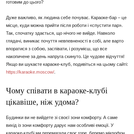
готовим до цього?
Дуже важливо, як людина себе почуває. Караоке-бар – це
місце, куди можна прийти після роботи і «спустити пар».
Так, спочатку здається, що нічого не вийде. Навколо
глядачі, виникає почуття невпевненості в собі, але варто
впоратися з собою, заспівати, і розумієш, що все
накопичене за день напруга скинуто. Це чудове відчуття!
Якщо ви шукаєте караоке-клуб, подивіться на цьому сайті:
https://karaoke.moscow/
.
Чому співати в караоке-клубі
цікавіше, ніж удома?
Будинки ви не вийдете зі своєї зони комфорту. А саме
вихід із зони комфорту дарує нам особливі емоції. У
караоке-клубі ми перемагали своє горе, беремо мікрофон