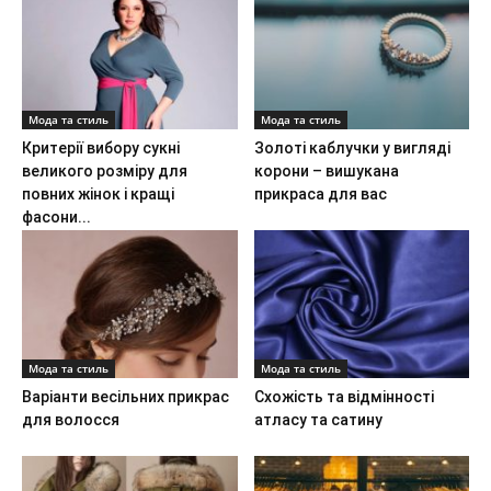
Мода та стиль
Мода та стиль
Критерії вибору сукні
Золоті каблучки у вигляді
великого розміру для
корони – вишукана
повних жінок і кращі
прикраса для вас
фасони...
Мода та стиль
Мода та стиль
Варіанти весільних прикрас
Схожість та відмінності
для волосся
атласу та сатину