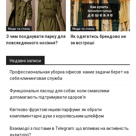
Мода та стиль
Мода та стиль
З чим поєднувати парку для
Як одягатись брендово не
повсякденного носіння?
за всі гроші
Недавні записи
Профессиональная уборка офисов: какие задачи берет на
себя клининговая служба
Функціональні ласощі для собак: коли смаколики
допомагають підтримувати здоров’я
Квітково-фруктові нішеві парфуми: як обрати
компліментарні духи з королівським шлейфом
Взаємодії з постами в Telegram: що впливає на активність
аудиторії?