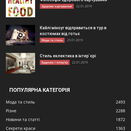
22.01.2019
Здорове харчування
Кайлі міноуг відправиться в тур в
костюмах від готьє
23.01.2019
Мода та стиль
Стиль еклектика в інтер`єрі
22.01.2019
Будинок і інтер'єр
ПОПУЛЯРНА КАТЕГОРІЯ
Мода та стиль
2493
Різне
2288
Новини та статті
1872
Секрети краси
1363