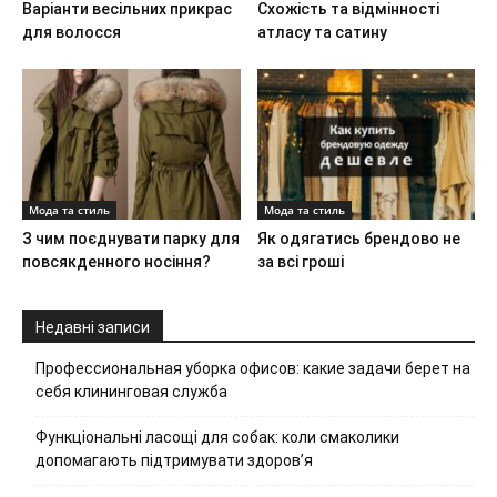
Варіанти весільних прикрас
Схожість та відмінності
для волосся
атласу та сатину
Мода та стиль
Мода та стиль
З чим поєднувати парку для
Як одягатись брендово не
повсякденного носіння?
за всі гроші
Недавні записи
Профессиональная уборка офисов: какие задачи берет на
себя клининговая служба
Функціональні ласощі для собак: коли смаколики
допомагають підтримувати здоров’я