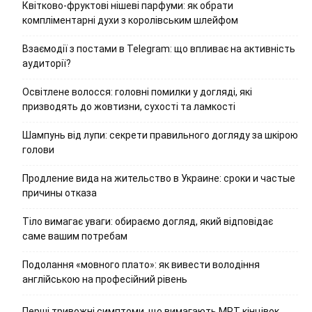
Квітково-фруктові нішеві парфуми: як обрати
компліментарні духи з королівським шлейфом
Взаємодії з постами в Telegram: що впливає на активність
аудиторії?
Освітлене волосся: головні помилки у догляді, які
призводять до жовтизни, сухості та ламкості
Шампунь від лупи: секрети правильного догляду за шкірою
голови
Продление вида на жительство в Украине: сроки и частые
причины отказа
Тіло вимагає уваги: обираємо догляд, який відповідає
саме вашим потребам
Подолання «мовного плато»: як вивести володіння
англійською на професійний рівень
Перші тривожні симптоми, що вимагають МРТ кінцівок