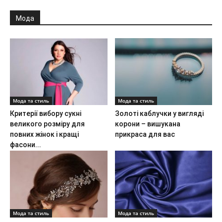
Мода
Мода та стиль
Мода та стиль
Критерії вибору сукні
Золоті каблучки у вигляді
великого розміру для
корони – вишукана
повних жінок і кращі
прикраса для вас
фасони...
Мода та стиль
Мода та стиль