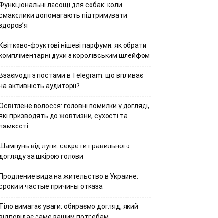
Функціональні ласощі для собак: коли
смаколики допомагають підтримувати
здоров’я
Квітково-фруктові нішеві парфуми: як обрати
компліментарні духи з королівським шлейфом
Взаємодії з постами в Telegram: що впливає
на активність аудиторії?
Освітлене волосся: головні помилки у догляді,
які призводять до жовтизни, сухості та
ламкості
Шампунь від лупи: секрети правильного
догляду за шкірою голови
Продление вида на жительство в Украине:
сроки и частые причины отказа
Тіло вимагає уваги: обираємо догляд, який
відповідає саме вашим потребам