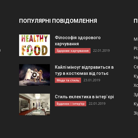
ПОПУЛЯРНІ ПОВІДОМЛЕННЯ
П
Філософія здорового
М
харчування
Р
а
22.01.2019
Здорове харчування
Н
С
Кайлі міноуг відправиться в
тур в костюмах від готьє
К
23.01.2019
Мода та стиль
и
Хо
З
Стиль еклектика в інтер`єрі
К
22.01.2019
Будинок і інтер'єр
З