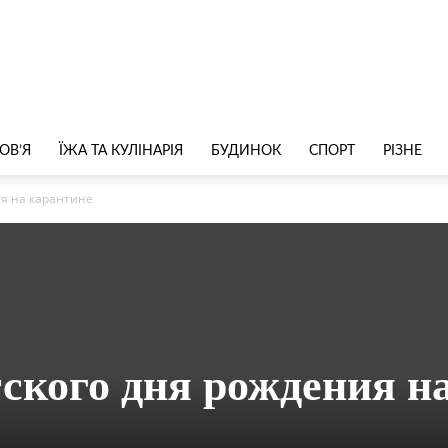
ОВ’Я
ЇЖА ТА КУЛІНАРІЯ
БУДИНОК
СПОРТ
РІЗНЕ
ия на карантине
тского дня рождения н