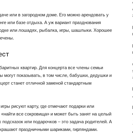
даче или в загородном доме. Его можно арендовать у
инге или базе отдыха. А уж вариант празднования
лодке или лошадях, рыбалка, игры, шашлыки. Хорошее
печены.
ест
баритных квартир. Для концерта все члены семьи
ы могут показывать, в том числе, бабушки, дедушки и
нцерт станет отличной заменой стандартным
игры рисуют карту, где отмечают подарки или
е «найти все сокровища» и может быть занят на целый
х подсказок или подарочков – это задача родителей. А
украшают праздничными шариками, гирляндами.