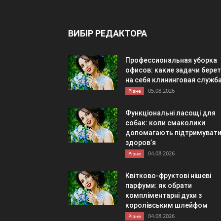
ВИБІР РЕДАКТОРА
Профессиональная уборка
офисов: какие задачи берет
на себя клининговая служб
05.08.2026
Різне
Функціональні ласощі для
собак: коли смаколики
допомагають підтримуват
здоров’я
04.08.2026
Різне
Квітково-фруктові нішеві
парфуми: як обрати
компліментарні духи з
королівським шлейфом
04.08.2026
Різне