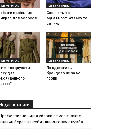
ода та стиль
Мода та стиль
ріанти весільних
Схожість та
рикрас для волосся
відмінності атласу та
сатину
ода та стиль
Мода та стиль
 чим поєднувати
Як одягатись
рку для
брендово не за всі
овсякденного
гроші
сіння?
Недавні записи
Профессиональная уборка офисов: какие
задачи берет на себя клининговая служба