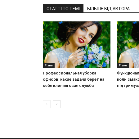
СТАТТІ ПО ТЕМІ
БІЛЬШЕ ВІД АВТОРА
Різне
Різне
Профессиональная уборка
Функціонал
офисов: какие задачи берет на
коли смак
себя клининговая служба
підтримув