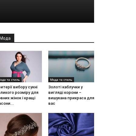
Мода
ода та стиль
Мода та стиль
итерії вибору сукні
Золоті каблучки у
ликого розміру для
вигляді корони –
вних жінок і кращі
вишукана прикраса для
сони...
вас