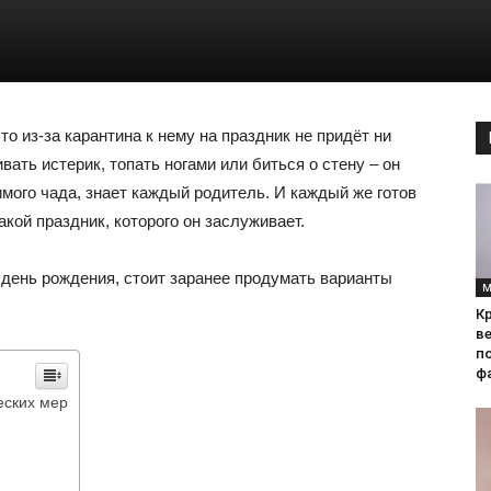
о из-за карантина к нему на праздник не придёт ни
ивать истерик, топать ногами или биться о стену – он
имого чада, знает каждый родитель. И каждый же готов
кой праздник, которого он заслуживает.
й день рождения, стоит заранее продумать варианты
М
Кр
ве
по
фа
еских мер