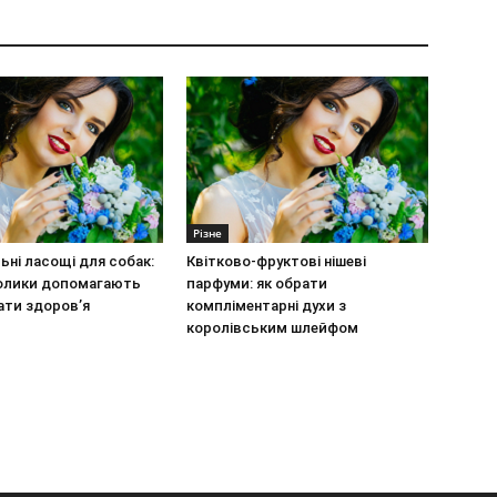
Різне
ьні ласощі для собак:
Квітково-фруктові нішеві
олики допомагають
парфуми: як обрати
ати здоров’я
компліментарні духи з
королівським шлейфом