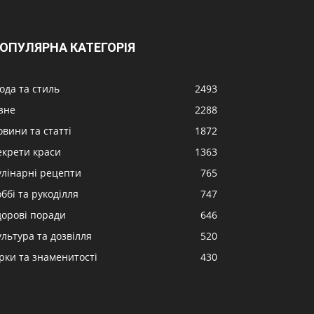
ОПУЛЯРНА КАТЕГОРІЯ
ода та стиль
2493
ізне
2288
овини та статті
1872
екрети краси
1363
улінарні рецепти
765
ббі та рукоділля
747
дорові поради
646
ультура та дозвілля
520
ірки та знаменитості
430