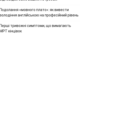
Подолання «мовного плато»: як вивести
володіння англійською на професійний рівень
Перші тривожні симптоми, що вимагають
МРТ кінцівок