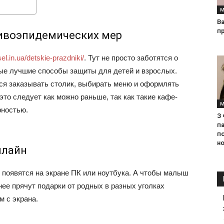
М
Ва
п
тивоэпидемических мер
sel.in.ua/detskie-prazdniki/
. Тут не просто заботятся о
мые лучшие способы защиты для детей и взрослых.
ся заказывать столик, выбирать меню и оформлять
это следует как можно раньше, так как такие кафе-
М
рностью.
З
па
п
но
нлайн
ни появятся на экране ПК или ноутбука. А чтобы малыш
ее прячут подарки от родных в разных уголках
м с экрана.