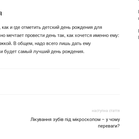
я
, как и где отметить детский день рождения для
вно мечтает провести день так, как хочется именно ему:
ижкой. В общем, надо всего лишь дать ему
 и будет самый лучший день рождения.
наступна стаття
Лікування зубів під мікроскопом – у чому
переваги?