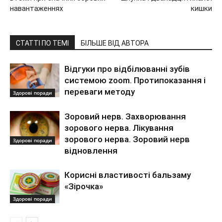
навантаженнях
кишки
СТАТТІ ПО ТЕМІ
БІЛЬШЕ ВІД АВТОРА
Відгуки про відбілюванні зубів
системою zoom. Протипоказання і
переваги методу
Здорові поради
Зоровий нерв. Захворювання
зорового нерва. Лікування
зорового нерва. Зоровий нерв
Здорові поради
відновлення
Корисні властивості бальзаму
«Зірочка»
Здорові поради