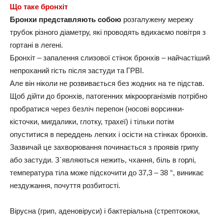
Що таке бронхіт
Бронхи представляють собою
розгалужену мережу
трубок різного діаметру, які проводять вдихаємо повітря з
гортані в легені.
Бронхіт – запалення слизової стінок бронхів – найчастіший
непроханий гість після застуди та ГРВІ.
Але він ніколи не розвивається без жодних на те підстав.
Щоб дійти до бронхів, патогенних мікроорганізмів потрібно
пробратися через безліч перепон (носові ворсинки-
кісточки, мигдалики, глотку, трахеї) і тільки потім
опуститися в переддень легких і осісти на стінках бронхів.
Зазвичай це захворювання починається з проявів грипу
або застуди. З`являються нежить, чхання, біль в горлі,
температура тіла може підскочити до 37,3 – 38 °, виникає
нездужання, почуття розбитості.
Вірусна (грип, аденовіруси) і бактеріальна (стрептококи,