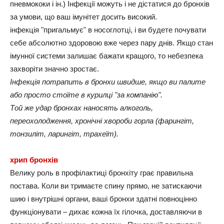
пневмококи і ін.) Інфекції можуть і не дістатися до бронхів
за умови, що ваш імунітет досить високий.
інфекція "пригальмує" в носоглотці, і ви будете почувати
себе абсолютно здоровою вже через пару днів. Якщо стан
імунної системи залишає бажати кращого, то небезпека
захворіти значно зростає.
Інфекція потрапить в бронхи швидше, якщо ви палите
або просто стоїте в курилці "за компанію".
Той же удар бронхах наносять алкоголь,
переохолодження, хронічні хвороби горла (фарингіт,
тонзиліт, ларингіт, трахеїт).
хрип бронхів
Велику роль в профілактиці бронхіту грає правильна
постава. Коли ви тримаєте спину прямо, не затискаючи
шию і внутрішні органи, ваші бронхи здатні повноцінно
функціонувати – дихає кожна їх гілочка, доставляючи в