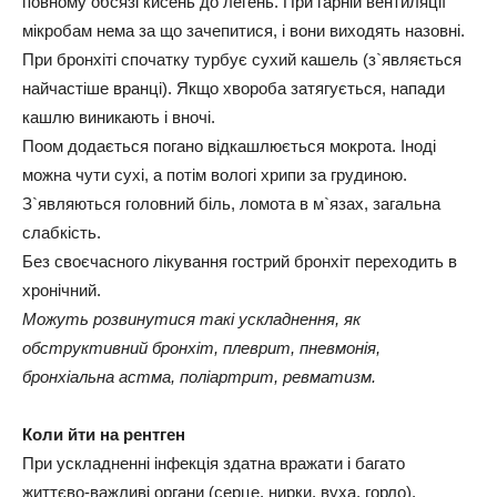
повному обсязі кисень до легень. При гарній вентиляції
мікробам нема за що зачепитися, і вони виходять назовні.
При бронхіті спочатку турбує сухий кашель (з`являється
найчастіше вранці). Якщо хвороба затягується, напади
кашлю виникають і вночі.
Поом додається погано відкашлюється мокрота. Іноді
можна чути сухі, а потім вологі хрипи за грудиною.
З`являються головний біль, ломота в м`язах, загальна
слабкість.
Без своєчасного лікування гострий бронхіт переходить в
хронічний.
Можуть розвинутися такі ускладнення, як
обструктивний бронхіт, плеврит, пневмонія,
бронхіальна астма, поліартрит, ревматизм.
Коли йти на рентген
При ускладненні інфекція здатна вражати і багато
життєво-важливі органи (серце, нирки, вуха, горло).