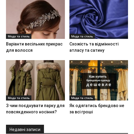
Мода та стиль
Мода та стиль
Варіанти весільних прикрас
Схожість та відмінності
для волосся
атласу та сатину
Мода та стиль
Мода та стиль
З чим поєднувати парку для
Як одягатись брендово не
повсякденного носіння?
за всі гроші
Недавні записи