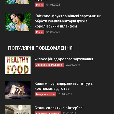
04.08.2026
Різне
Квітково-фруктові нішеві парфуми: як
обрати компліментарні духи з
королівським шлейфом
04.08.2026
Різне
ПОПУЛЯРНІ ПОВІДОМЛЕННЯ
Філософія здорового харчування
22.01.2019
Здорове харчування
Кайлі міноуг відправиться в тур в
костюмах від готьє
23.01.2019
Мода та стиль
Стиль еклектика в інтер`єрі
22.01.2019
Будинок і інтер'єр