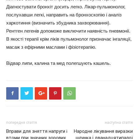
Діагностувати бронхіт досить легко. Лікар-пульмонолог,
послухавши легкі, направить на бронхоскопію і аналіз
харкотиння (визначить збудника захворювання).
Рентген легенів допоможе виключити наявність пневмонії.
В якості терапії крім ліків пульмонолог призначає інгаляції,
масаж з ефірними маслами і фізіотерапію.
Відвар липи, калина та мед полегшують кашель.
попередня стаття
наступна стаття
Вправи для зняття напруги і
Народне лікування виразки
втоми при значних зорових
шлунка і дванадцятипалої