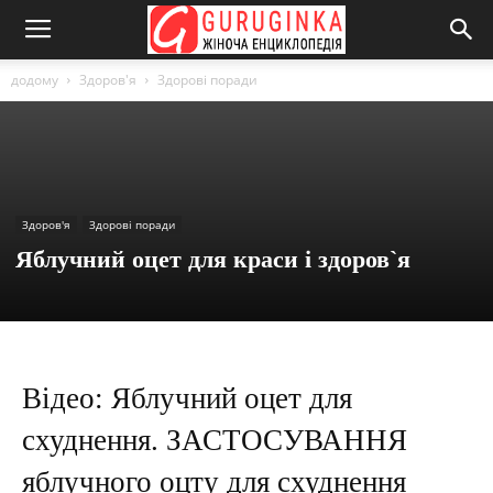
додому
Здоров'я
Здорові поради
Здоров'я
Здорові поради
Яблучний оцет для краси і здоров`я
Відео: Яблучний оцет для
схуднення. ЗАСТОСУВАННЯ
яблучного оцту для схуднення