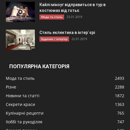
Кайлі міноуг відправиться в тур в
костюмах від готьє
23.01.2019
Мода та стиль
Стиль еклектика в інтер`єрі
22.01.2019
Будинок і інтер'єр
ПОПУЛЯРНА КАТЕГОРІЯ
Мода та стиль
2493
Різне
2288
Новини та статті
1872
Секрети краси
1363
Кулінарні рецепти
765
Хоббі та рукоділля
747