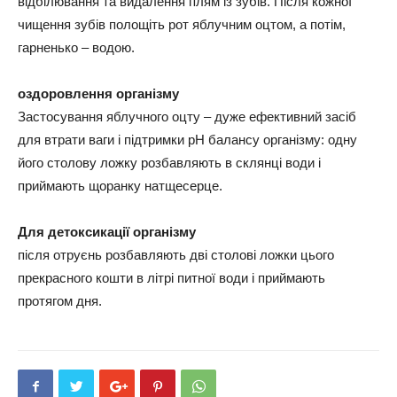
відбілювання та видалення плям із зубів. Після кожної
чищення зубів полощіть рот яблучним оцтом, а потім,
гарненько – водою.
оздоровлення організму
Застосування яблучного оцту – дуже ефективний засіб
для втрати ваги і підтримки pH балансу організму: одну
його столову ложку розбавляють в склянці води і
приймають щоранку натщесерце.
Для детоксикації організму
після отруєнь розбавляють дві столові ложки цього
прекрасного кошти в літрі питної води і приймають
протягом дня.