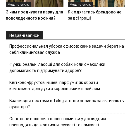
Мода та стиль
Мода та стиль
З чим поєднувати парку для
Як одягатись брендово не
повсякденного носіння?
за всі гроші
Недавні записи
Профессиональная уборка офисов: какие задачи берет на
себя клининговая служба
Функціональні ласощі для собак: коли смаколики
допомагають підтримувати здоров’я
Квітково-фруктові нішеві парфуми: як обрати
компліментарні духи з королівським шлейфом
Взаємодії з постами в Telegram: що впливає на активність
аудиторії?
Освітлене волосся: головні помилки у догляді, які
призводять до жовтизни, сухості та ламкості