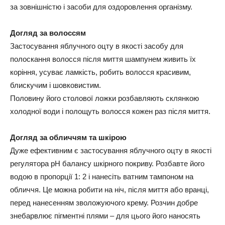
за зовнішністю і засоби для оздоровлення організму.
Догляд за волоссям
Застосування яблучного оцту в якості засобу для
полоскання волосся після миття шампунем живить їх
коріння, усуває ламкість, робить волосся красивим,
блискучим і шовковистим.
Половину його столової ложки розбавляють склянкою
холодної води і полощуть волосся кожен раз після миття.
Догляд за обличчям та шкірою
Дуже ефективним є застосування яблучного оцту в якості
регулятора pH балансу шкірного покриву. Розбавте його
водою в пропорції 1: 2 і нанесіть ватним тампоном на
обличчя. Це можна робити на ніч, після миття або вранці,
перед нанесенням зволожуючого крему. Розчин добре
знебарвлює пігментні плями – для цього його наносять