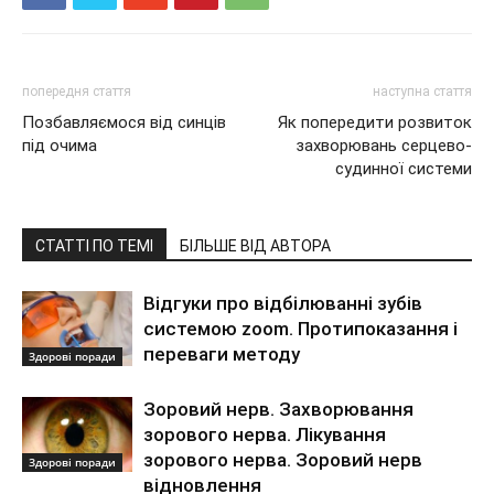
попередня стаття
наступна стаття
Позбавляємося від синців
Як попередити розвиток
під очима
захворювань серцево-
судинної системи
СТАТТІ ПО ТЕМІ
БІЛЬШЕ ВІД АВТОРА
Відгуки про відбілюванні зубів
системою zoom. Протипоказання і
переваги методу
Здорові поради
Зоровий нерв. Захворювання
зорового нерва. Лікування
зорового нерва. Зоровий нерв
Здорові поради
відновлення