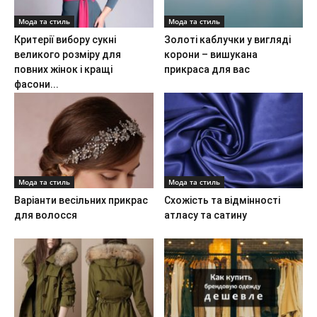
Мода та стиль
Мода та стиль
Критерії вибору сукні
Золоті каблучки у вигляді
великого розміру для
корони – вишукана
повних жінок і кращі
прикраса для вас
фасони...
Мода та стиль
Мода та стиль
Варіанти весільних прикрас
Схожість та відмінності
для волосся
атласу та сатину