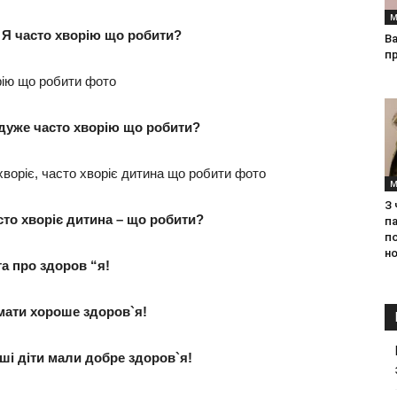
М
 Я часто хворію що робити?
Ва
п
 дуже часто хворію що робити?
М
З
сто хворіє дитина – що робити?
па
п
но
а про здоров “я!
мати хороше здоров`я!
ші діти мали добре здоров`я!