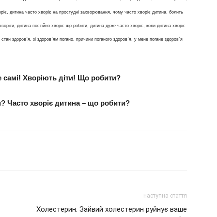
оріє, дитина часто хворіє на простудні захворювання, чому часто хворіє дитина, болить
хворіти, дитина постійно хворіє що робити, дитина дуже часто хворіє, коли дитина хворіє
 стан здоров`я, зі здоров`ям погано, причини поганого здоров`я, у мене погане здоров`я
е самі! Хворіють діти! Що робити?
? Часто хворіє дитина – що робити?
наступна стаття
Холестерин. Зайвий холестерин руйнує ваше