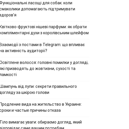
Функціональні ласощі для собак: коли
смаколики допомагають підтримувати
здоров’я
Квітково-фруктові нішеві парфуми: як обрати
компліментарні духи з королівським шлейфом
Взаємодії з постами в Telegram: що впливає
на активність аудиторії?
Освітлене волосся: головні помилки у догляді,
які призводять до жовтизни, сухості та
ламкості
Шампунь від лупи: секрети правильного
догляду за шкірою голови
Продление вида на жительство в Украине:
сроки и частые причины отказа
Тіло вимагає уваги: обираємо догляд, який
відповідає саме вашим потребам