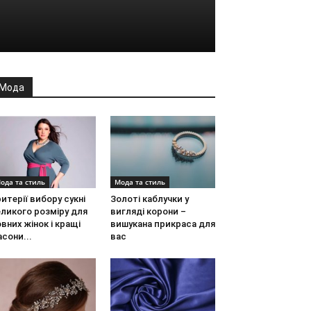
Мода
ода та стиль
Мода та стиль
итерії вибору сукні
Золоті каблучки у
ликого розміру для
вигляді корони –
вних жінок і кращі
вишукана прикраса для
сони...
вас