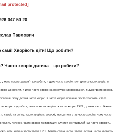
ail protected]
926-047-50-20
еслав Павлович
е самі! Хворіють діти! Що робити?
? Часто хворіє дитина – що робити?
:
у мене погане здоров`я що робити, я дуже часто хворію, моя дитина часто хворіє, я
хворіє що робити, я дуже часто хворію на простудні захворювання, я дуже часто хворію,
орювання, чому дитина часто хворіє, я часто хворію причини, часто хворіють, стала
сто хворію що робити, почала часто хворіти, я часто хворію ГРВІ , у мене часто болить
сто хворіє на ангіну, часто хворіють дорослі, моя дитина став часто хворіти, чому часто
о болить поперек, часто хворію як підвищити імунітет, які тривалий час часто хворіють,
олять ноги, дитина часто хворіє ГРВІ, болить спина часто, хворіє дитина, часто хворіють,