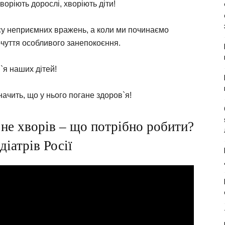
Хворіють дорослі, хворіють діти!
су неприємних вражень, а коли ми починаємо
очуття особливого занепокоєння.
`я наших дітей!
ачить, що у нього погане здоров`я!
 не хворів – що потрібно робити?
іатрів Росії