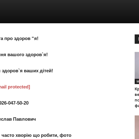
а про здоров “я!
ня вашого здоров`я!
 здоров`я ваших дітей!
М
ail protected]
Кр
ве
по
926-047-50-20
фа
еслав Павлович