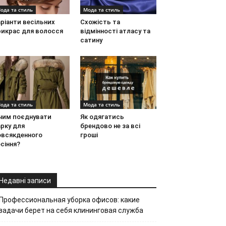
ода та стиль
Мода та стиль
ріанти весільних
Схожість та
рикрас для волосся
відмінності атласу та
сатину
ода та стиль
Мода та стиль
 чим поєднувати
Як одягатись
рку для
брендово не за всі
овсякденного
гроші
сіння?
Недавні записи
Профессиональная уборка офисов: какие
задачи берет на себя клининговая служба