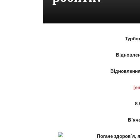
Турбот
Відновлен
Відновлення
[em
8-
В`яч