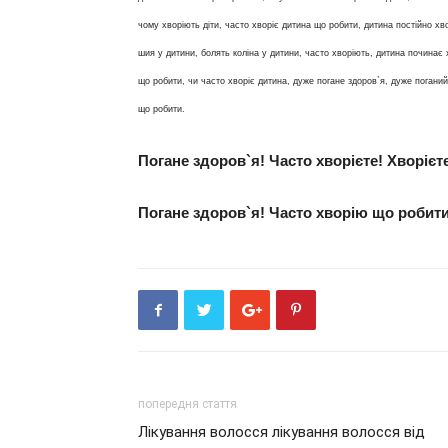
чому хворіють діти, часто хворіє дитина що робити, дитина постійно хв
шия у дитини, болять коліна у дитини, часто хворіють, дитина починає 
що робити, чи часто хворіє дитина, дуже погане здоров`я, дуже поганий
що робити.
Погане здоров`я! Часто хворієте! Хворієт
Погане здоров`я! Часто хворію що робити
попередня стаття
Лікування волосся лікування волосся від