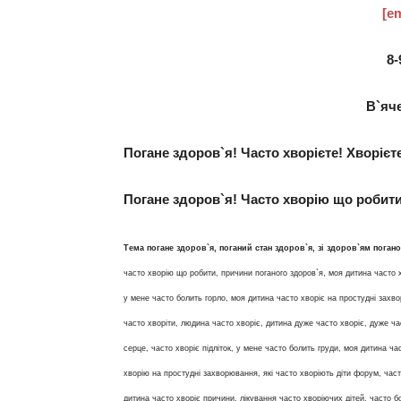
[em
8-
В`яч
Погане здоров`я! Часто хворієте! Хворієт
Погане здоров`я! Часто хворію що робити
Тема погане здоров`я, поганий стан здоров`я, зі здоров`ям погано
часто хворію що робити, причини поганого здоров`я, моя дитина часто 
у мене часто болить горло, моя дитина часто хворіє на простудні захв
часто хворіти, людина часто хворіє, дитина дуже часто хворіє, дуже ча
серце, часто хворіє підліток, у мене часто болить груди, моя дитина ча
хворію на простудні захворювання, які часто хворіють діти форум, част
дитина часто хворіє причини, лікування часто хворіючих дітей, часто б