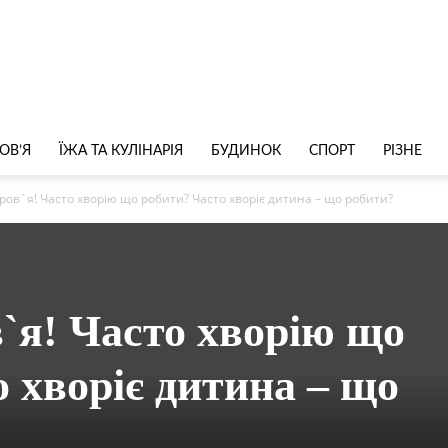
ОВ’Я
ЇЖА ТА КУЛІНАРІЯ
БУДИНОК
СПОРТ
РІЗНЕ
ров`я! Часто хворію що робити? Часто хворіє дитина – що робити?
`я! Часто хворію що
 хворіє дитина – що