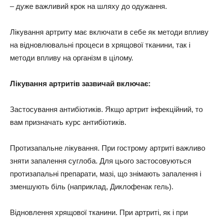
– дуже важливий крок на шляху до одужання.
Лікування артриту має включати в себе як методи впливу
на відновлювальні процеси в хрящової тканини, так і
методи впливу на організм в цілому.
Лікування артритів зазвичай включає:
Застосування антибіотиків. Якщо артрит інфекційний, то
вам призначать курс антибіотиків.
Протизапальне лікування. При гострому артриті важливо
зняти запалення суглоба. Для цього застосовуються
протизапальні препарати, мазі, що знімають запалення і
зменшують біль (наприклад, Диклофенак гель).
Відновлення хрящової тканини. При артриті, як і при