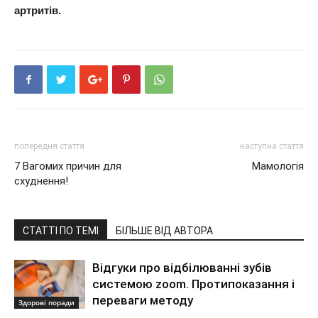
артритів.
попередня стаття
наступна стаття
7 Вагомих причин для
Мамологія
схуднення!
СТАТТІ ПО ТЕМІ
БІЛЬШЕ ВІД АВТОРА
Відгуки про відбілюванні зубів
системою zoom. Протипоказання і
переваги методу
Здорові поради