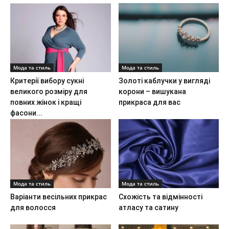
Мода та стиль
Мода та стиль
Критерії вибору сукні
Золоті каблучки у вигляді
великого розміру для
корони – вишукана
повних жінок і кращі
прикраса для вас
фасони...
Мода та стиль
Мода та стиль
Варіанти весільних прикрас
Схожість та відмінності
для волосся
атласу та сатину