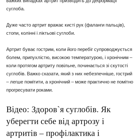
важких випадках артрит призводить до деформації
суглоба.
Дуже часто артрит вражає кисті рук (фаланги пальців),
стопи, колінні і ліктьові суглоби.
Артрит буває гострим, коли його перебіг супроводжується
болем, припухлістю, високою температурою, і хронічним –
коли протягом артриту повільне, починається зі скутості
суглобів. Важко сказати, який з них небезпечніше, гострий
– легше помітити, а хронічний – може практично не помітно
прогресувати роками.
Відео: Здоров`я суглобів. Як
уберегти себе від артрозу і
артритів – профілактика і