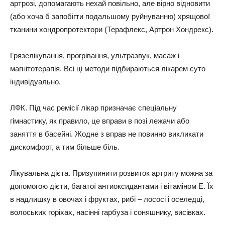
артрозі, допомагають нехай повільно, але вірно відновити
(або хоча б запобігти подальшому руйнуванню) хрящової
тканини хондропротектори (Терафлекс, Артрон Хондрекс).
Грязелікування, прогрівання, ультразвук, масаж і
магнітотерапія. Всі ці методи підбираються лікарем суто
індивідуально.
ЛФК. Під час ремісії лікар призначає спеціальну
гімнастику, як правило, це вправи в позі лежачи або
заняття в басейні. Жодне з вправ не повинно викликати
дискомфорт, а тим більше біль.
Лікувальна дієта. Призупинити розвиток артриту можна за
допомогою дієти, багатої антиоксидантами і вітаміном Е. Їх
в надлишку в овочах і фруктах, рибі – лососі і оселедці,
волоських горіхах, насінні гарбуза і соняшнику, висівках.