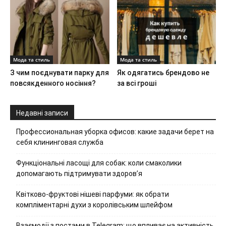
Мода та стиль
Мода та стиль
З чим поєднувати парку для
Як одягатись брендово не
повсякденного носіння?
за всі гроші
Недавні записи
Профессиональная уборка офисов: какие задачи берет на
себя клининговая служба
Функціональні ласощі для собак: коли смаколики
допомагають підтримувати здоров’я
Квітково-фруктові нішеві парфуми: як обрати
компліментарні духи з королівським шлейфом
Взаємодії з постами в Telegram: що впливає на активність