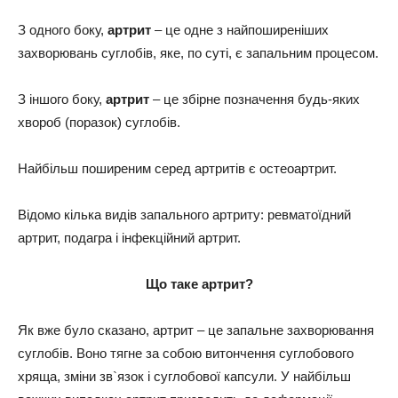
З одного боку,
артрит
– це одне з найпоширеніших
захворювань суглобів, яке, по суті, є запальним процесом.
З іншого боку,
артрит
– це збірне позначення будь-яких
хвороб (поразок) суглобів.
Найбільш поширеним серед артритів є остеоартрит.
Відомо кілька видів запального артриту: ревматоїдний
артрит, подагра і інфекційний артрит.
Що таке артрит?
Як вже було сказано, артрит – це запальне захворювання
суглобів. Воно тягне за собою витончення суглобового
хряща, зміни зв`язок і суглобової капсули. У найбільш