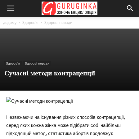
додому
Здоров'я
Здорові поради
Здоров'я
Здорові поради
Сучасні методи контрацепції
Незважаючи на існування різних способів контрацепції,
серед яких кожна жінка може підібрати собі найбільш
підходящий метод, статистика абортів продовжує