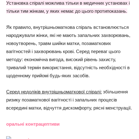
Установка спіралі можлива тільки в медичних установах і
тільки тим жінкам, у яких немає до цього протипоказань.
Як правило, внутрішньоматкова спіраль встановлюється
народжували жінки, які не мають запальних захворювань,
новоутворень, травм шийки матки, позаматкових
вагітностей і захворювань крові. Серед переваг цього
методу: економічна вигода, високий рівень захисту,
тривалий термін використання, відсутність необхідності в
щоденному прийомі будь-яких засобів.
Серед недоліків внутрішньоматкової спіралі:
збільшення
ризику позаматкової вагітності і запальних процесів
всередині матки, відчуття дискомфорту, рясні менструації.
оральні контрацептиви