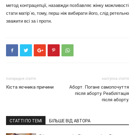
метод контрацепції, назавжди позбавляє жінку можливості
стати матір`ю, тому, перш ніж вибирати його, слід ретельно
зважити всі за і проти.
попередня стаття
наступна стаття
Кіста яєчника причини
Аборт. Погане самопочуття
після аборту. Реабілітація
після аборту.
СТАТТІ ПО ТЕМІ
БІЛЬШЕ ВІД АВТОРА