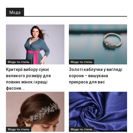
Мода
Мода та стиль
Мода та стиль
Критерії вибору сукні
Золоті каблучки у вигляді
великого розміру для
корони – вишукана
повних жінок і кращі
прикраса для вас
фасони...
Мода та стиль
Мода та стиль