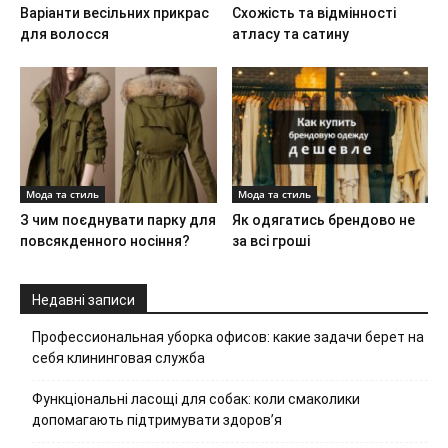
Варіанти весільних прикрас
Схожість та відмінності
для волосся
атласу та сатину
Мода та стиль
Мода та стиль
З чим поєднувати парку для
Як одягатись брендово не
повсякденного носіння?
за всі гроші
Недавні записи
Профессиональная уборка офисов: какие задачи берет на
себя клининговая служба
Функціональні ласощі для собак: коли смаколики
допомагають підтримувати здоров’я