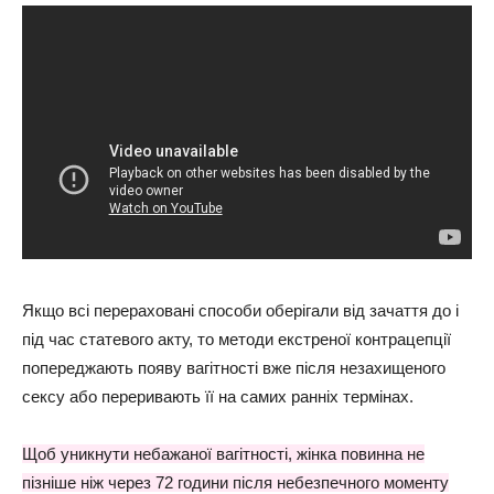
Якщо всі перераховані способи оберігали від зачаття до і
під час статевого акту, то методи екстреної контрацепції
попереджають появу вагітності вже після незахищеного
сексу або переривають її на самих ранніх термінах.
Щоб уникнути небажаної вагітності, жінка повинна не
пізніше ніж через 72 години після небезпечного моменту