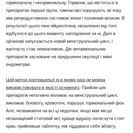
гормональну і негормональну. Гормони, що містяться в
препаратах першої групи, тимчасово порушують зв`язку
між репродуктивною системою жінки і головним мозком. В
результаті цього гине яйцеклітина, незалежно від того
відбулося до цього моменту запліднення чи ні. Далі в
організмі запускається новий менструальний цикл, і
вагітність стає неможливою. Дія негормональних
препаратів засноване на придушенні овуляції і зміні
ендометрію.
Цей метод контрацепції ні в якому разі не можна
використовувати в якості основного
. Прийом цих
препаратів негативно впливає на менструальний цикл,
викликає блювоту, кровотечі, порушує гормональний фон.
Але, незважаючи на всі ці недоліки, якщо мав місце
незахищений статевий акт, краще відразу натиснути стоп-
кран, прийнявши таблетку, ніж піддавати себе аборту.