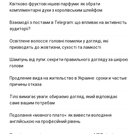
Квітково-фруктові нішеві парфуми: як обрати
компліментарні духи з королівським шлейфом
Взаємодії з постами в Telegram: що впливає на активність
аудиторії?
Освітлене волосся: головні помилки у догляді, які
призводять до жовтизни, сухості та ламкості
Шампунь від лупи: секрети правильного догляду за шкірою
голови
Продление вида на жительство в Украине: сроки и частые
причины отказа
Тіло вимагає уваги: обираємо догляд, який відповідає
саме вашим потребам
Подолання «мовного плато»: як вивести володіння
англійською на професійний рівень