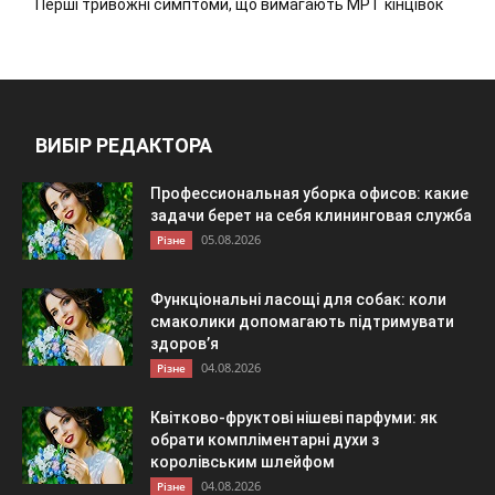
Перші тривожні симптоми, що вимагають МРТ кінцівок
ВИБІР РЕДАКТОРА
Профессиональная уборка офисов: какие
задачи берет на себя клининговая служба
05.08.2026
Різне
Функціональні ласощі для собак: коли
смаколики допомагають підтримувати
здоров’я
04.08.2026
Різне
Квітково-фруктові нішеві парфуми: як
обрати компліментарні духи з
королівським шлейфом
04.08.2026
Різне