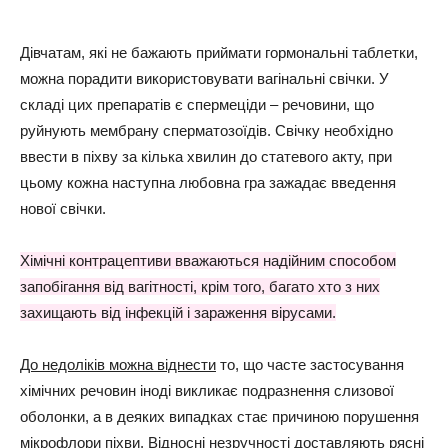
Дівчатам, які не бажають приймати гормональні таблетки,
можна порадити використовувати вагінальні свічки. У
складі цих препаратів є спермеціди – речовини, що
руйнують мембрану сперматозоїдів. Свічку необхідно
ввести в піхву за кілька хвилин до статевого акту, при
цьому кожна наступна любовна гра зажадає введення
нової свічки.
Хімічні контрацептиви вважаються надійним способом
запобігання від вагітності, крім того, багато хто з них
захищають від інфекцій і зараження вірусами.
До недоліків можна віднести
то, що часте застосування
хімічних речовин іноді викликає подразнення слизової
оболонки, а в деяких випадках стає причиною порушення
мікрофлори піхви. Відносні незручності доставляють рясні