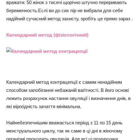
вражати: 50 жінок з тисячі щорічно штучно переривають
беременность.Еслі ви до сих пір не вибрали для себе
надійний сучасний метод захисту, зробіть це прямо зараз .
Календарний метод (фізіологічний)
Календарний метод контрацепції є самим ненадійним
способом запобігання небажаній вагітності. В його основі
лежить розрахунок настання овуляції і визначення днів, в
які вірогідність зачаття мінімальна.
Найнебезпечнішим вважається період з 11 по 15 день
менструального циклу, так як саме в ці дні в жіночому
організмі проходить овуляція. Але всі ці розрахунки