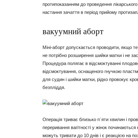
протипоказанням до проведення лікарського 
настання зачаття в період прийому протизап
вакуумний аборт
Міні-аборт допускається проводити, якщо тер
не потрібно розширення шийки матки і не з
Процедура полягає в відсмоктуванні плодов
відсмоктування, оснащеного гнучкою пласт
для судин і шийки матки, рідко провокує кро
безпліддя.
Операція триває близько п`яти хвилин і пров
переривання вагітності у жінок починаються 
можуть тривати до 10 днів і є реакцією на п