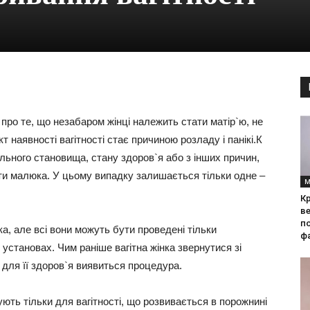
 про те, що незабаром жінці належить стати матір`ю, не
т наявності вагітності стає причиною розладу і панікі.К
ріального становища, стану здоров`я або з інших причин,
ти малюка. У цьому випадку залишається тільки одне –
М
Кр
ве
по
ка, але всі вони можуть бути проведені тільки
фа
установах. Чим раніше вагітна жінка звернутися зі
для її здоров`я виявиться процедура.
ють тільки для вагітності, що розвивається в порожнині