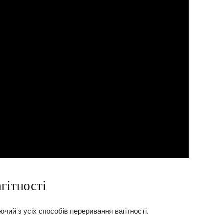
гітності
чий з усіх способів переривання вагітності.