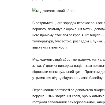
В результаті цього зародок втрачає зв`язок з
першого, збільшує скорочення матки, допом
його прийому стає поява кров`яних виділен
температури, блювотою, розладом шлунка. З
відсутність вагітності.
Медикаментозний аборт не травмує матку, 
жінки. У деяких випадках пацієнткам призн
відновити менструальний цикл. Протягом дек
утриматися від відвідування лазні, басейну і
Переривання вагітності за допомогою лікарс
порушеннями згортання крові, бронхіальною
гострими запальними захворюваннями, алерг