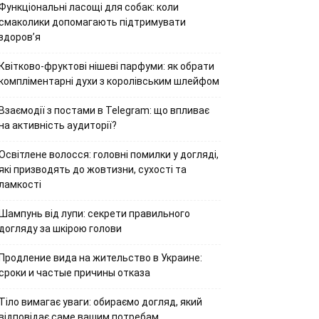
Функціональні ласощі для собак: коли
смаколики допомагають підтримувати
здоров’я
Квітково-фруктові нішеві парфуми: як обрати
компліментарні духи з королівським шлейфом
Взаємодії з постами в Telegram: що впливає
на активність аудиторії?
Освітлене волосся: головні помилки у догляді,
які призводять до жовтизни, сухості та
ламкості
Шампунь від лупи: секрети правильного
догляду за шкірою голови
Продление вида на жительство в Украине:
сроки и частые причины отказа
Тіло вимагає уваги: обираємо догляд, який
відповідає саме вашим потребам