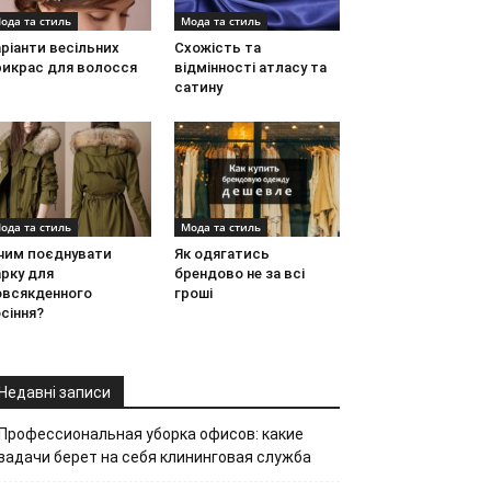
ода та стиль
Мода та стиль
ріанти весільних
Схожість та
рикрас для волосся
відмінності атласу та
сатину
ода та стиль
Мода та стиль
 чим поєднувати
Як одягатись
рку для
брендово не за всі
овсякденного
гроші
сіння?
Недавні записи
Профессиональная уборка офисов: какие
задачи берет на себя клининговая служба