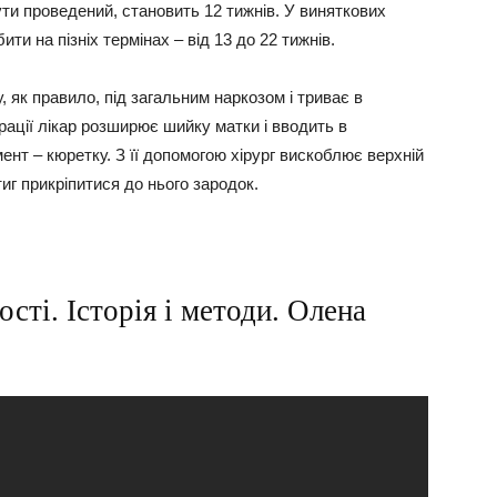
ти проведений, становить 12 тижнів. У виняткових
ти на пізніх термінах – від 13 до 22 тижнів.
 як правило, під загальним наркозом і триває в
рації лікар розширює шийку матки і вводить в
нт – кюретку. З її допомогою хірург вискоблює верхній
иг прикріпитися до нього зародок.
сті. Історія і методи. Олена