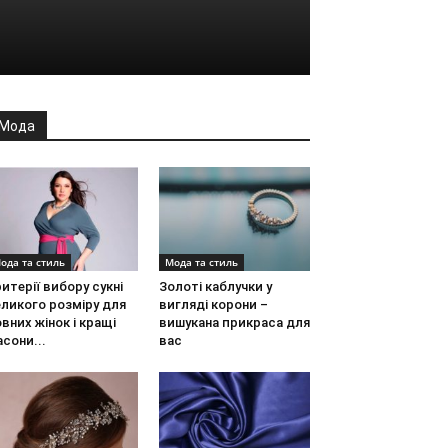
Мода
ода та стиль
Мода та стиль
итерії вибору сукні
Золоті каблучки у
ликого розміру для
вигляді корони –
вних жінок і кращі
вишукана прикраса для
сони...
вас