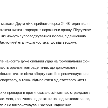
 маткою. Друге ліки, прийняте через 24-48 годин після
агаючи вигнати зародок з порожнини органу. Підсумком
ь, які можуть супроводжуватися болем, підвищенням
аключний етап – діагностика, що підтверджує
але наносить дуже сильний удар на гормональний фон
ачають оральні контрацептиви, що допомагають
ількох тижнів після аборту настійно рекомендується
 спортзалу, а також відмовитися від статевого життя.
ьких препаратів протипоказано жінкам, що страждають
 астмою, хронічною недостатністю надниркових залоз,
ією на використовувані засоби. Відносним