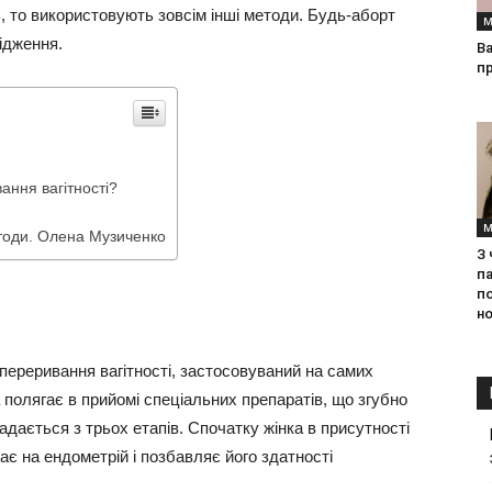
, то використовують зовсім інші методи. Будь-аборт
М
ідження.
Ва
п
ання вагітності?
М
методи. Олена Музиченко
З
па
п
но
переривання вагітності, застосовуваний на самих
а полягає в прийомі спеціальних препаратів, що згубно
дається з трьох етапів. Спочатку жінка в присутності
ає на ендометрій і позбавляє його здатності