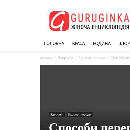
Жіночий
сайт
–
nekrasivyh.net
ГОЛОВНА
КРАСА
РОДИНА
ЗДОР
додому
Здоров'я
Здорові поради
Способи пе
Здоров'я
Здорові поради
Способи пере