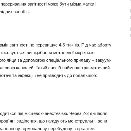
переривання вагітності може бути міома матки і
лідних засобів.
мін вагітності не перевищує 4-6 тижнів. Під час аборту
астосовується вишкрібання металевої кюреткою.
ого яйця за допомогою спеціального приладу – вакуум-
масовою канюлей. Такий спосіб найменш травматичний
вотечі та інфекції і не призводить до подальшого
одиться під місцевою анестезією. Через 2-3 дні після
кров`яні виділення, що нагадують менструальні, вони
озапланову гормональну перебудову в організмі.