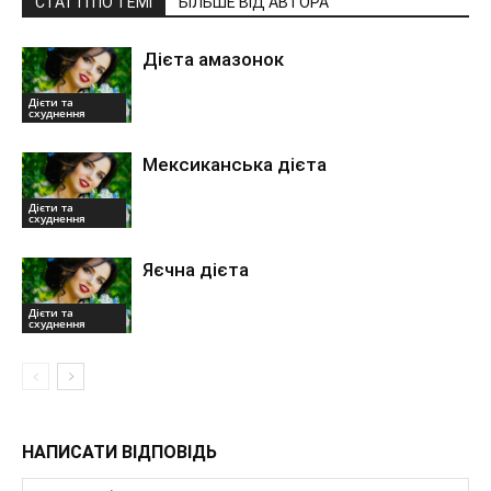
СТАТТІ ПО ТЕМІ
БІЛЬШЕ ВІД АВТОРА
Дієта амазонок
Дієти та
схуднення
Мексиканська дієта
Дієти та
схуднення
Яєчна дієта
Дієти та
схуднення
НАПИСАТИ ВІДПОВІДЬ