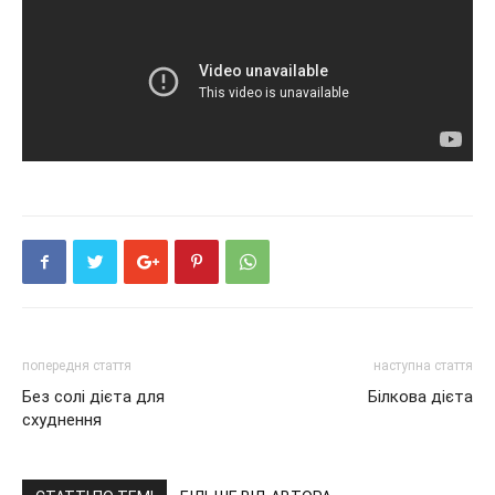
попередня стаття
наступна стаття
Без солі дієта для
Білкова дієта
схуднення