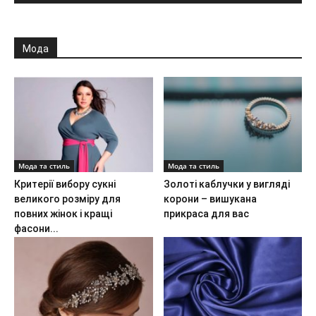
Мода
Мода та стиль
Мода та стиль
Критерії вибору сукні
Золоті каблучки у вигляді
великого розміру для
корони – вишукана
повних жінок і кращі
прикраса для вас
фасони...