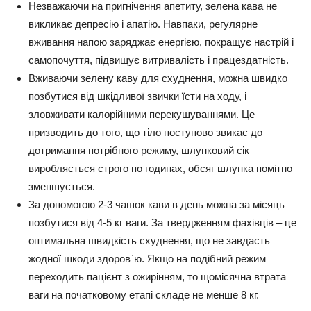
Незважаючи на пригнічення апетиту, зелена кава не
викликає депресію і апатію. Навпаки, регулярне
вживання напою заряджає енергією, покращує настрій і
самопочуття, підвищує витривалість і працездатність.
Вживаючи зелену каву для схуднення, можна швидко
позбутися від шкідливої звички їсти на ходу, і
зловживати калорійними перекушуваннями. Це
призводить до того, що тіло поступово звикає до
дотримання потрібного режиму, шлунковий сік
виробляється строго по годинах, обсяг шлунка помітно
зменшується.
За допомогою 2-3 чашок кави в день можна за місяць
позбутися від 4-5 кг ваги. За твердженням фахівців – це
оптимальна швидкість схуднення, що не завдасть
жодної шкоди здоров`ю. Якщо на подібний режим
переходить пацієнт з ожирінням, то щомісячна втрата
ваги на початковому етапі складе не менше 8 кг.