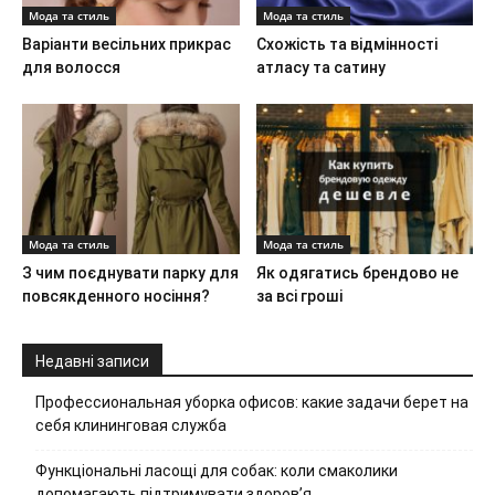
Мода та стиль
Мода та стиль
Варіанти весільних прикрас
Схожість та відмінності
для волосся
атласу та сатину
Мода та стиль
Мода та стиль
З чим поєднувати парку для
Як одягатись брендово не
повсякденного носіння?
за всі гроші
Недавні записи
Профессиональная уборка офисов: какие задачи берет на
себя клининговая служба
Функціональні ласощі для собак: коли смаколики
допомагають підтримувати здоров’я