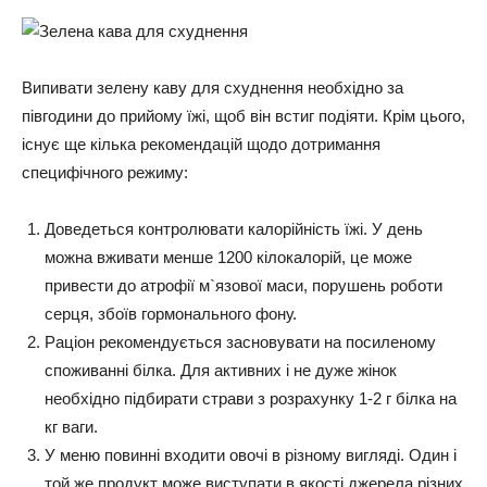
Випивати зелену каву для схуднення необхідно за
півгодини до прийому їжі, щоб він встиг подіяти. Крім цього,
існує ще кілька рекомендацій щодо дотримання
специфічного режиму:
Доведеться контролювати калорійність їжі. У день
можна вживати менше 1200 кілокалорій, це може
привести до атрофії м`язової маси, порушень роботи
серця, збоїв гормонального фону.
Раціон рекомендується засновувати на посиленому
споживанні білка. Для активних і не дуже жінок
необхідно підбирати страви з розрахунку 1-2 г білка на
кг ваги.
У меню повинні входити овочі в різному вигляді. Один і
той же продукт може виступати в якості джерела різних