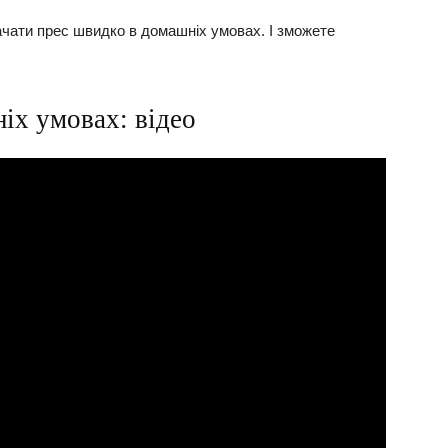
качати прес швидко в домашніх умовах. І зможете
іх умовах: відео