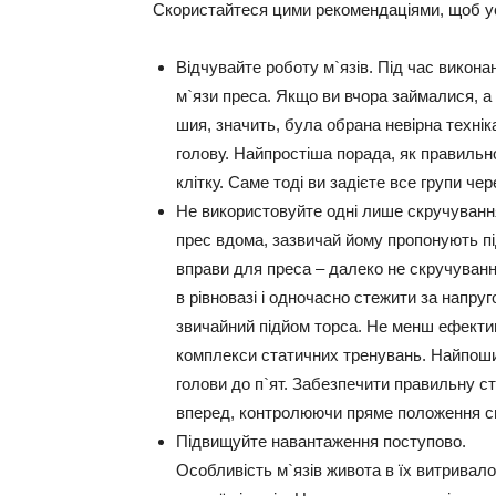
Скористайтеся цими рекомендаціями, щоб ус
Відчувайте роботу м`язів.
Під час викона
м`язи преса. Якщо ви вчора займалися, а
шия, значить, була обрана невірна техніка
голову. Найпростіша порада, як правильн
клітку. Саме тоді ви задієте все групи чер
Не використовуйте одні лише скручуванн
прес вдома, зазвичай йому пропонують під
вправи для преса – далеко не скручування
в рівновазі і одночасно стежити за напруг
звичайний підйом торса. Не менш ефекти
комплекси статичних тренувань. Найпошир
голови до п`ят. Забезпечити правильну ст
вперед, контролюючи пряме положення с
Підвищуйте навантаження поступово.
Особливість м`язів живота в їх витривалос