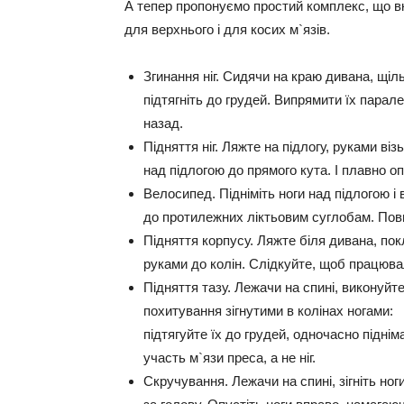
А тепер пропонуємо простий комплекс, що в
для верхнього і для косих м`язів.
Згинання ніг.
Сидячи на краю дивана, щільно
підтягніть до грудей. Випрямити їх парал
назад.
Підняття ніг.
Ляжте на підлогу, руками віз
над підлогою до прямого кута. І плавно о
Велосипед.
Підніміть ноги над підлогою і
до протилежних ліктьовим суглобам. Повн
Підняття корпусу.
Ляжте біля дивана, покл
руками до колін. Слідкуйте, щоб працюва
Підняття тазу.
Лежачи на спині, виконуйт
похитування зігнутими в колінах ногами:
підтягуйте їх до грудей, одночасно підні
участь м`язи преса, а не ніг.
Скручування.
Лежачи на спині, зігніть ног