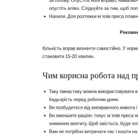
за голову. Опустіть ноги вправо, намагаючи
опустіть вліво. Слідкуйте за тим, щоб по
Нахили.
Для розтяжки м`язів преса плавн
Рекоме
Кількість вправ визначте самостійно. У нор
становити 15-20 хвилин.
Чим корисна робота над п
Таку гімнастику можна використовувати в
бадьорість перед робочим днем.
Ви позбудетеся від випираючого живота і 
Ви зменшите раціон: тонус м`язів преса 
зниження апетиту. Щоб наїсться, буде пот
Вам не потрібно витрачати час і кошти на