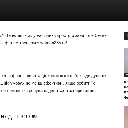
? Виявляється, у настільки простого заняття є безліч
х фітнес-тренерів з woman365.ru!
М
 рельєфності живота цілком можливо без відвідування
Кр
шніх умовах не менш ефективні, якщо робити їх
ве
 до домашніх тренувань діляться тренери фітнес-
по
фа
 над пресом