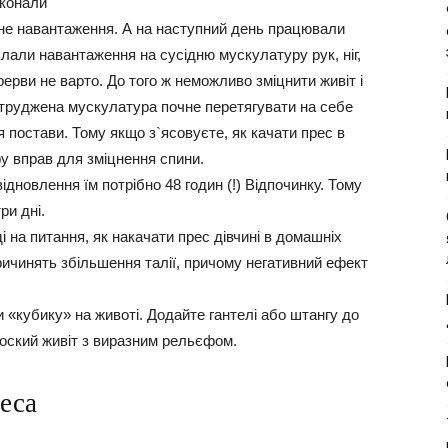
иконали
ьне навантаження. А на наступний день працювали
клали навантаження на сусідню мускулатуру рук, ніг,
рерви не варто. До того ж неможливо зміцнити живіт і
труджена мускулатура почне перетягувати на себе
постави. Тому якщо з`ясовуєте, як качати прес в
ру вправ для зміцнення спини.
ідновлення їм потрібно 48 годин (!) Відпочинку. Тому
ри дні.
і на питання, як накачати прес дівчині в домашніх
ичинять збільшення талії, причому негативний ефект
«кубику» на животі. Додайте гантелі або штангу до
плоский живіт з виразним рельєфом.
еса