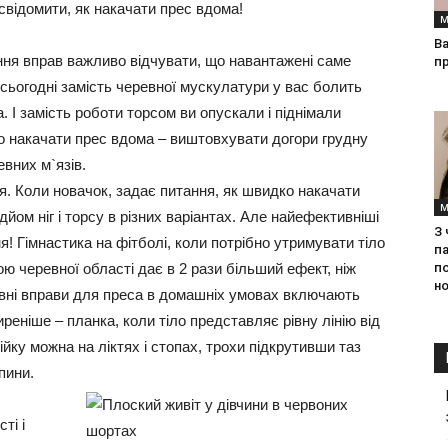
відомити, як накачати прес вдома!
М
Ва
ння вправ важливо відчувати, що навантажені саме
п
 сьогодні замість черевної мускулатури у вас болить
. І замість роботи торсом ви опускали і піднімали
о накачати прес вдома – виштовхувати догори грудну
евних м`язів.
я.
Коли новачок, задає питання, як швидко накачати
М
йом ніг і торсу в різних варіантах. Але найефективніші
З
! Гімнастика на фітболі, коли потрібно утримувати тіло
па
п
ою черевної області дає в 2 рази більший ефект, ніж
но
вні вправи для преса в домашніх умовах включають
еніше – планка, коли тіло представляє рівну лінію від
ійку можна на ліктях і стопах, трохи підкрутивши таз
пини.
ті і