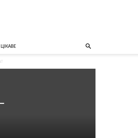
ЦІКАВЕ
с!
–