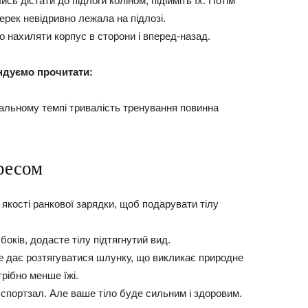
сь дістати до підлоги коліном, підійміть їх. Потім
перек невідривно лежала на підлозі.
о нахиляти корпус в сторони і вперед-назад.
ндуємо прочитати:
мальному темпі тривалість тренування повинна
ресом
 якості ранкової зарядки, щоб подарувати тілу
боків, додасте тілу підтягнутий вид.
не дає розтягуватися шлунку, що викликає природне
рібно менше їжі.
 спортзал. Але ваше тіло буде сильним і здоровим.