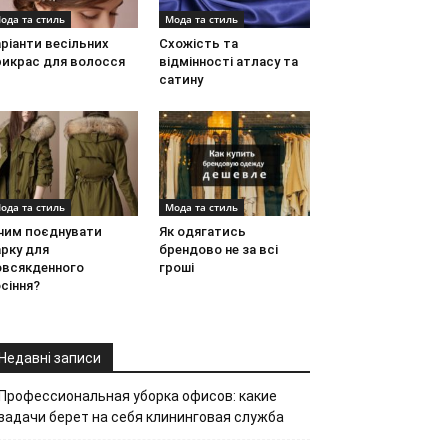
ода та стиль
Мода та стиль
ріанти весільних
Схожість та
рикрас для волосся
відмінності атласу та
сатину
ода та стиль
Мода та стиль
 чим поєднувати
Як одягатись
рку для
брендово не за всі
овсякденного
гроші
сіння?
Недавні записи
Профессиональная уборка офисов: какие
задачи берет на себя клининговая служба