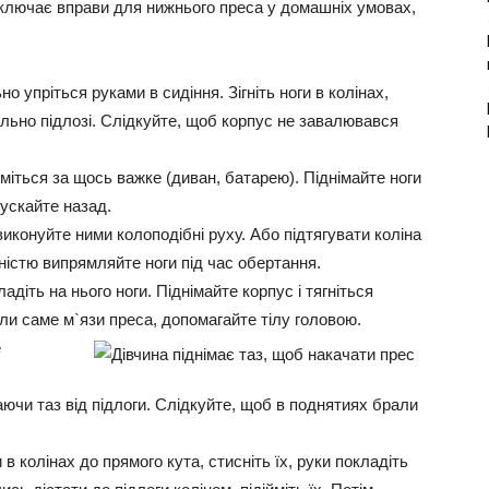
ключає вправи для нижнього преса у домашніх умовах,
 упріться руками в сидіння. Зігніть ноги в колінах,
ельно підлозі. Слідкуйте, щоб корпус не завалювався
ьміться за щось важке (диван, батарею). Піднімайте ноги
пускайте назад.
 виконуйте ними колоподібні руху. Або підтягувати коліна
істю випрямляйте ноги під час обертання.
адіть на нього ноги. Піднімайте корпус і тягніться
ли саме м`язи преса, допомагайте тілу головою.
е
маючи таз від підлоги. Слідкуйте, щоб в поднятиях брали
и в колінах до прямого кута, стисніть їх, руки покладіть