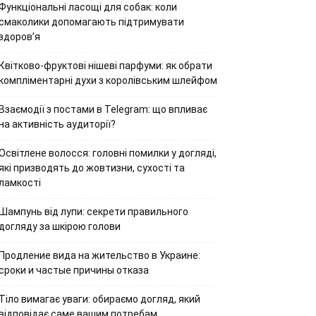
Функціональні ласощі для собак: коли
смаколики допомагають підтримувати
здоров’я
Квітково-фруктові нішеві парфуми: як обрати
компліментарні духи з королівським шлейфом
Взаємодії з постами в Telegram: що впливає
на активність аудиторії?
Освітлене волосся: головні помилки у догляді,
які призводять до жовтизни, сухості та
ламкості
Шампунь від лупи: секрети правильного
догляду за шкірою голови
Продление вида на жительство в Украине:
сроки и частые причины отказа
Тіло вимагає уваги: обираємо догляд, який
відповідає саме вашим потребам