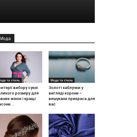
Мода
ода та стиль
Мода та стиль
итерії вибору сукні
Золоті каблучки у
ликого розміру для
вигляді корони –
вних жінок і кращі
вишукана прикраса для
сони...
вас