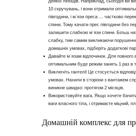
деякої лінощів. Наприклад, сьогодні ви в
10 скручувань, і вони отримали оптимал
півгодини, і м`язи преса … частково пере
спини. Тому качати прес півгодини без пе
залишити слабкою м`язи спини. Більш на
слабку, тим самим викликаючи порушення 
домашніх умовах, підберіть додаткові па
Давайте м`язам відпочинок.
Для повного в
оптимальним буде режим занять 1 раз в т
Виключіть гантелі!
Це стосується відповід
умовах. Нахили в сторони з вантажем спр
виникне швидко: протягом 2 місяців.
Використовуйте вага.
Якщо хочете бачити 
ваги власного тіла, і отримаєте міцний, 
Домашній комплекс для пр