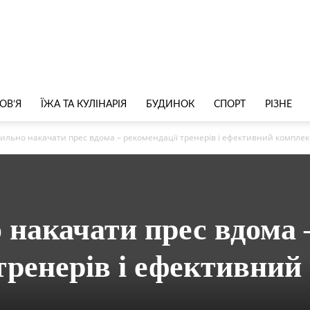
ОВ’Я
ЇЖА ТА КУЛІНАРІЯ
БУДИНОК
СПОРТ
РІЗНЕ
ильно накачати прес вдома – рекомендації тренерів і ефективний комплек
 накачати прес вдома 
тренерів і ефективний