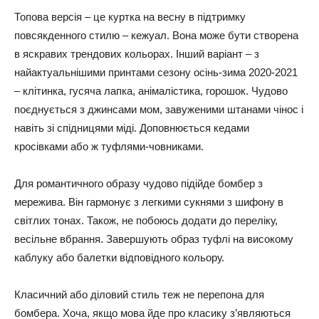
Топова версія – це куртка на весну в підтримку
повсякденного стилю – кежуал. Вона може бути створена
в яскравих трендових кольорах. Інший варіант – з
найактуальнішими принтами сезону осінь-зима 2020-2021
– клітинка, гусяча лапка, анімалістика, горошок. Чудово
поєднується з джинсами мом, завуженими штанами чінос і
навіть зі спідницями міді. Доповнюється кедами
кросівками або ж туфлями-човниками.
Для романтичного образу чудово підійде бомбер з
мережива. Він гармонує з легкими сукнями з шифону в
світлих тонах. Також, не побоюсь додати до переліку,
весільне вбрання. Завершують образ туфлі на високому
каблуку або балетки відповідного кольору.
Класичний або діловий стиль теж не перепона для
бомбера. Хоча, якщо мова йде про класику з’являються