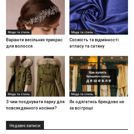
Мода та стиль
Мода та стиль
Варіанти весільних прикрас
Схожість та відмінності
для волосся
атласу та сатину
Мода та стиль
Мода та стиль
З чим поєднувати парку для
Як одягатись брендово не
повсякденного носіння?
за всі гроші
Недавні записи