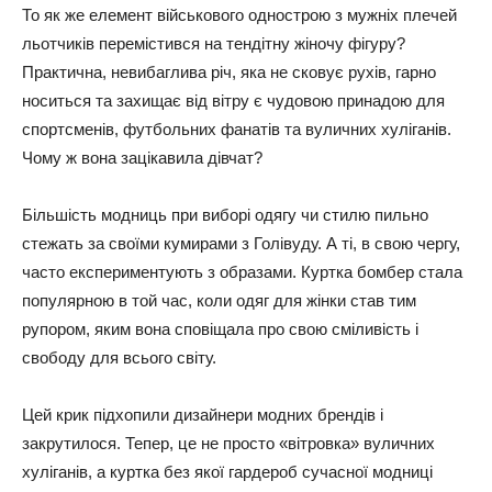
То як же елемент військового однострою з мужніх плечей
льотчиків перемістився на тендітну жіночу фігуру?
Практична, невибаглива річ, яка не сковує рухів, гарно
носиться та захищає від вітру є чудовою принадою для
спортсменів, футбольних фанатів та вуличних хуліганів.
Чому ж вона зацікавила дівчат?
Більшість модниць при виборі одягу чи стилю пильно
стежать за своїми кумирами з Голівуду. А ті, в свою чергу,
часто експериментують з образами. Куртка бомбер стала
популярною в той час, коли одяг для жінки став тим
рупором, яким вона сповіщала про свою сміливість і
свободу для всього світу.
Цей крик підхопили дизайнери модних брендів і
закрутилося. Тепер, це не просто «вітровка» вуличних
хуліганів, а куртка без якої гардероб сучасної модниці