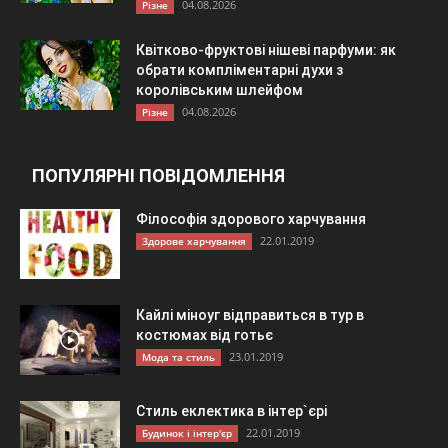
04.08.2026
Різне
Квітково-фруктові нішеві парфуми: як
обрати компліментарні духи з
королівським шлейфом
04.08.2026
Різне
ПОПУЛЯРНІ ПОВІДОМЛЕННЯ
Філософія здорового харчування
22.01.2019
Здорове харчування
Кайлі міноуг відправиться в тур в
костюмах від готьє
23.01.2019
Мода та стиль
Стиль еклектика в інтер`єрі
22.01.2019
Будинок і інтер'єр