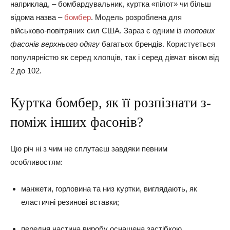
наприклад, – бомбардувальник, куртка «пілот
»
чи більш
відома назва –
бомбер
. Модель розроблена для
військово-повітряних сил США. Зараз є одним із
топових
фасонів верхнього одягу
багатьох брендів. Користується
популярністю як серед хлопців, так і серед дівчат віком від
2 до 102.
Куртка бомбер, як її розпізнати з-
поміж інших фасонів?
Цю річ ні з чим не сплутаєш завдяки певним
особливостям:
манжети, горловина та низ куртки, виглядають, як
еластичні резинові вставки;
передня частина виробу оснащена застібкою,