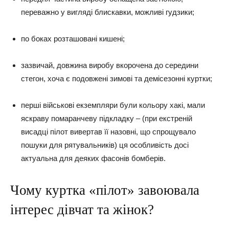
переважно у вигляді блискавки, можливі гудзики;
по боках розташовані кишені;
зазвичай, довжина виробу вкорочена до середини
стегон, хоча є подовжені зимові та демісезонні куртки;
перші військові екземпляри були кольору хакі, мали
яскраву помаранчеву підкладку – (при екстреній
висадці пілот вивертав її назовні, що спрощувало
пошуки для рятувальників) ця особливість досі
актуальна для деяких фасонів бомберів.
Чому куртка «пілот» завоювала
інтерес дівчат та жінок?