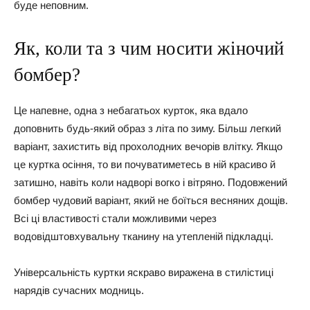
буде неповним.
Як, коли та з чим носити жіночий
бомбер?
Це напевне, одна з небагатьох курток, яка вдало
доповнить будь-який образ з літа по зиму. Більш легкий
варіант, захистить від прохолодних вечорів влітку. Якщо
це куртка осіння, то ви почуватиметесь в ній красиво й
затишно, навіть коли надворі вогко і вітряно. Подовжений
бомбер чудовий варіант, який не боїться весняних дощів.
Всі ці властивості стали можливими через
водовідштовхувальну тканину на утепленій підкладці.
Універсальність куртки яскраво виражена в стилістиці
нарядів сучасних модниць.