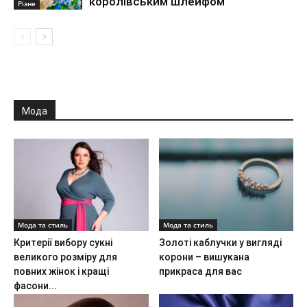
королівським шлейфом
Різне
Мода
Мода та стиль
Мода та стиль
Критерії вибору сукні
Золоті каблучки у вигляді
великого розміру для
корони – вишукана
повних жінок і кращі
прикраса для вас
фасони...