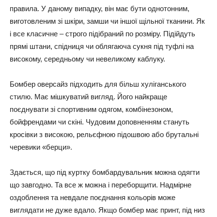
правила. У даному випадку, він має бути однотонним,
виготовленим зі шкіри, замши чи іншої щільної тканини. Як
і все класичне – строго підібраний по розміру. Підійдуть
прямі штани, спідниця чи облягаюча сукня під туфлі на
високому, середньому чи невеликому каблуку.
Бомбер оверсайз підходить для більш хуліганського
стилю. Має мішкуватий вигляд. Його найкраще
поєднувати зі спортивним одягом, комбінезоном,
бойфрендами чи скіні. Чудовим доповненням стануть
кросівки з високою, рельєфною підошвою або брутальні
черевики «берци».
Здається, що під куртку бомбардувальник можна одягти
що завгодно. Та все ж можна і переборщити. Надмірне
оздоблення та невдале поєднання кольорів може
виглядати не дуже вдало. Якщо бомбер має принт, під низ