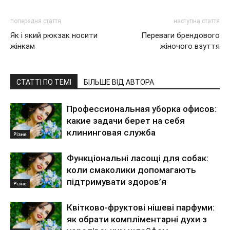
попередня стаття
наступна стаття
Як і який рюкзак носити
Переваги брендового
жінкам
жіночого взуття
СТАТТІ ПО ТЕМІ
БІЛЬШЕ ВІД АВТОРА
Профессиональная уборка офисов:
какие задачи берет на себя
клининговая служба
Різне
Функціональні ласощі для собак:
коли смаколики допомагають
підтримувати здоров’я
Різне
Квітково-фруктові нішеві парфуми:
як обрати компліментарні духи з