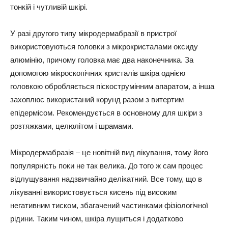
тонкій і чутливій шкірі.
У разі другого типу мікродермабразії в пристрої
використовуються головки з мікрокристалами оксиду
алюмінію, причому головка має два наконечника. За
допомогою мікроскопічних кристалів шкіра однією
головкою обробляється піскострумінним апаратом, а інша
захоплює використаний корунд разом з витертим
епідермісом. Рекомендується в основному для шкіри з
розтяжками, целюлітом і шрамами.
Мікродермабразія – це новітній вид лікування, тому його
популярність поки не так велика. До того ж сам процес
відлущування надзвичайно делікатний. Все тому, що в
лікуванні використовується кисень під високим
негативним тиском, збагачений частинками фізіологічної
рідини. Таким чином, шкіра лущиться і додатково