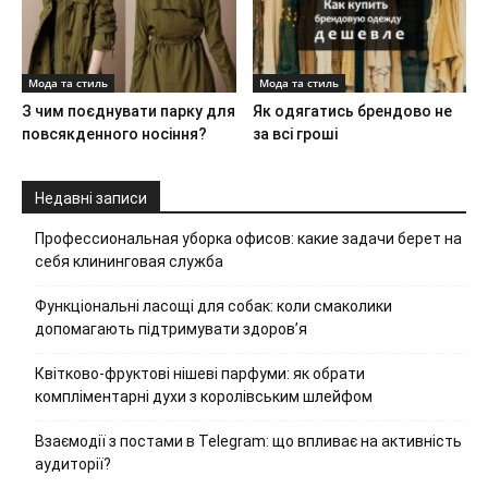
Мода та стиль
Мода та стиль
З чим поєднувати парку для
Як одягатись брендово не
повсякденного носіння?
за всі гроші
Недавні записи
Профессиональная уборка офисов: какие задачи берет на
себя клининговая служба
Функціональні ласощі для собак: коли смаколики
допомагають підтримувати здоров’я
Квітково-фруктові нішеві парфуми: як обрати
компліментарні духи з королівським шлейфом
Взаємодії з постами в Telegram: що впливає на активність
аудиторії?