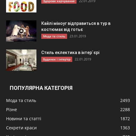
22.01.2019
Здорове харчування
Кайлі міноуг відправиться в тур в
костюмах від готьє
23.01.2019
Мода та стиль
Стиль еклектика в інтер`єрі
22.01.2019
Будинок і інтер'єр
ПОПУЛЯРНА КАТЕГОРІЯ
Мода та стиль
2493
Різне
2288
Новини та статті
1872
Секрети краси
1363