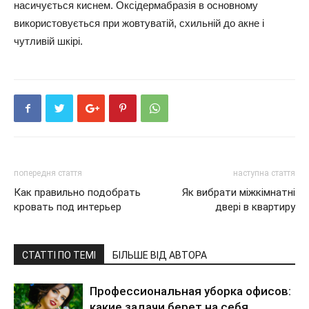
насичується киснем. Оксідермабразія в основному
використовується при жовтуватій, схильній до акне і
чутливій шкірі.
попередня стаття
наступна стаття
Как правильно подобрать
Як вибрати міжкімнатні
кровать под интерьер
двері в квартиру
СТАТТІ ПО ТЕМІ
БІЛЬШЕ ВІД АВТОРА
Профессиональная уборка офисов:
какие задачи берет на себя