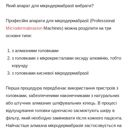
Який апарат для мікродермабразії вибрати?
Професійні апарати для мікродермабразії (Professional
Microdermabrasion
Machines) можна розділити на три
основні типи:
з алмазними головками
з головками з мікрокристалами оксиду алюмінію, тобто
корунду
з головками кисневої мікродермабразії
Перша процедура передбачає використання пристроїв з
головками, забезпеченими наконечниками з натуральних
або штучних алмазних шліфувальних кілець. В процесі
відлущування головки одночасно засмоктують шкіру в
фільтр, який необхідно замінювати після кожного пацієнта.
Найчастіше алмазна мікродермабразія застосовується на