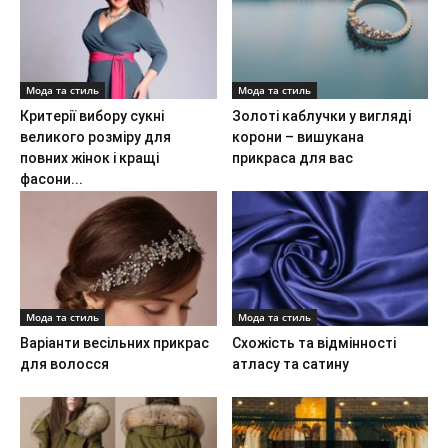
Мода та стиль
Мода та стиль
Критерії вибору сукні
Золоті каблучки у вигляді
великого розміру для
корони – вишукана
повних жінок і кращі
прикраса для вас
фасони...
Мода та стиль
Мода та стиль
Варіанти весільних прикрас
Схожість та відмінності
для волосся
атласу та сатину