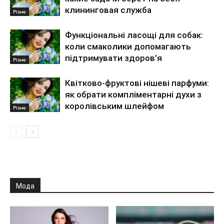
клининговая служба
Різне
Функціональні ласощі для собак:
коли смаколики допомагають
підтримувати здоров’я
Різне
Квітково-фруктові нішеві парфуми:
як обрати компліментарні духи з
королівським шлейфом
Різне
Мода