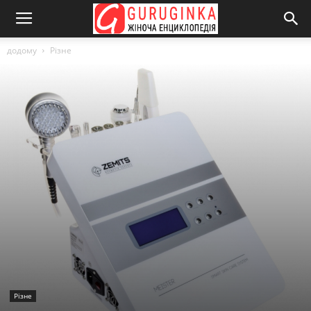
додому
Різне
Різне