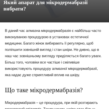
Який апарат для мікродермабразії
вибрати?
В даний час алмазна мікродермабразія є найбільш часто
виконуваною процедурою в установах естетичної
медицини. Багато жінок вибирають її регулярно, щоб
поліпшити зовнішній вигляд і стан шкіри. Не дивно, що в
наш час зовнішньому вигляду приділяється багато уваги.
Більш того, чоловіки все частіше і сміливіше
використовують процедуру алмазної мікродермабразії,
яка надає дуже сприятливий вплив на шкіру.
Що таке мікродермабразія?
Мікродермабразія – це процедура, при якій розтирають
мозолястий епідерміс. Таким чином, шкіра стає більш