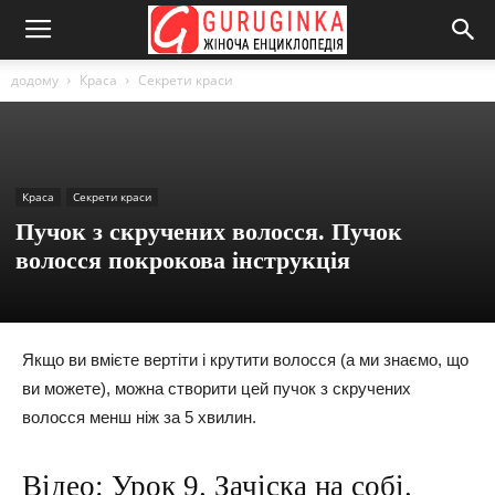
додому
Краса
Секрети краси
Краса
Секрети краси
Пучок з скручених волосся. Пучок
волосся покрокова інструкція
Якщо ви вмієте вертіти і крутити волосся (а ми знаємо, що
ви можете), можна створити цей пучок з скручених
волосся менш ніж за 5 хвилин.
Відео: Урок 9. Зачіска на собі.