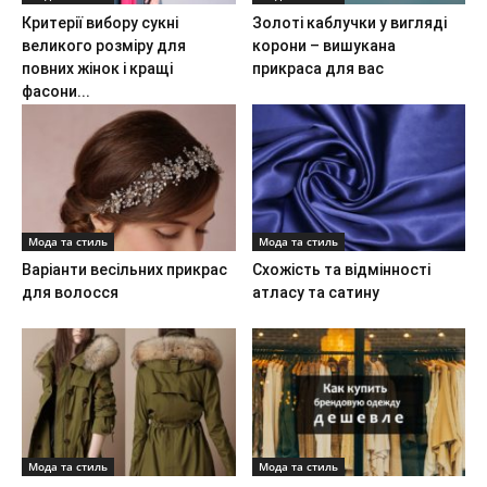
Критерії вибору сукні
Золоті каблучки у вигляді
великого розміру для
корони – вишукана
повних жінок і кращі
прикраса для вас
фасони...
Мода та стиль
Мода та стиль
Варіанти весільних прикрас
Схожість та відмінності
для волосся
атласу та сатину
Мода та стиль
Мода та стиль