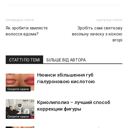
попередня стаття
наступна стаття
Як зробити хвилясте
Зробіть самі святкову
волосся вдома?
весільну зачіску з кіскою
вгорі
СТАТТІ ПО ТЕМІ
БІЛЬШЕ ВІД АВТОРА
Нюанси збільшення губ
гіалуроновою кислотою
Секрети краси
Криолиполиз – лучший способ
коррекции фигуры
Секрети краси