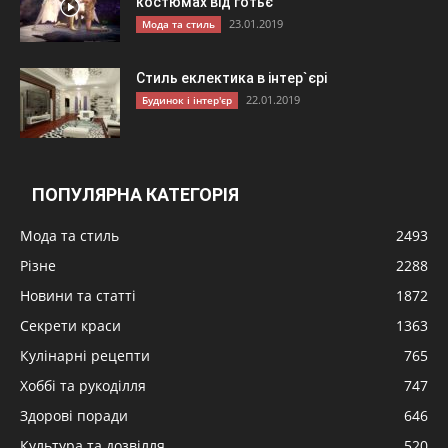
костюмах від готьє
23.01.2019
Мода та стиль
Стиль еклектика в інтер`єрі
22.01.2019
Будинок і інтер'єр
ПОПУЛЯРНА КАТЕГОРІЯ
Мода та стиль
2493
Різне
2288
Новини та статті
1872
Секрети краси
1363
Кулінарні рецепти
765
Хоббі та рукоділля
747
Здорові поради
646
Культура та дозвілля
520