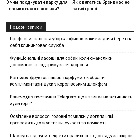
З чим поєднувати парку для
Як одягатись брендово не
повсякденного носіння?
за всі гроші
Недавні записи
Профессиональная уборка офисов: какие задачи берет на
себя клининговая служба
Функціональні ласощі для собак: коли смаколики
допомагають підтримувати здоров’я
Квітково-фруктові нішеві парфуми: як обрати
компліментарні духи з королівським шлейфом
Взаємодії з постами в Telegram: що впливає на активність
аудиторії?
Освітлене волосся: головні помилки у догляді, які
призводять до жовтизни, сухості та ламкості
Шампунь від лупи: секрети правильного догляду за шкірою