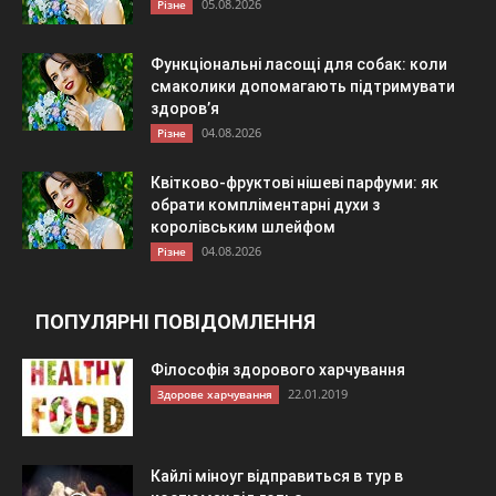
05.08.2026
Різне
Функціональні ласощі для собак: коли
смаколики допомагають підтримувати
здоров’я
04.08.2026
Різне
Квітково-фруктові нішеві парфуми: як
обрати компліментарні духи з
королівським шлейфом
04.08.2026
Різне
ПОПУЛЯРНІ ПОВІДОМЛЕННЯ
Філософія здорового харчування
22.01.2019
Здорове харчування
Кайлі міноуг відправиться в тур в