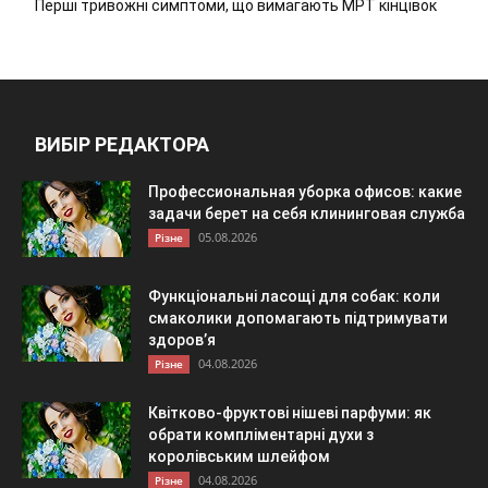
Перші тривожні симптоми, що вимагають МРТ кінцівок
ВИБІР РЕДАКТОРА
Профессиональная уборка офисов: какие
задачи берет на себя клининговая служба
05.08.2026
Різне
Функціональні ласощі для собак: коли
смаколики допомагають підтримувати
здоров’я
04.08.2026
Різне
Квітково-фруктові нішеві парфуми: як
обрати компліментарні духи з
королівським шлейфом
04.08.2026
Різне