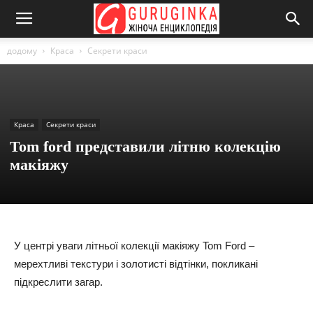
додому
Краса
Секрети краси
Краса
Секрети краси
Tom ford представили літню колекцію
макіяжу
У центрі уваги літньої колекції макіяжу Tom Ford –
мерехтливі текстури і золотисті відтінки, покликані
підкреслити загар.