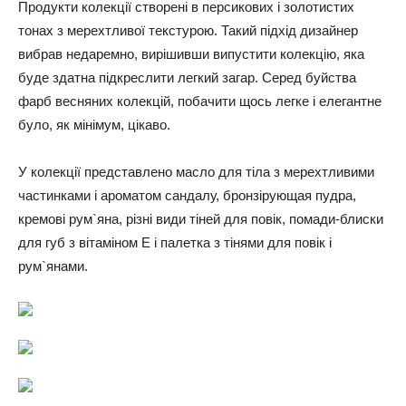
Продукти колекції створені в персикових і золотистих
тонах з мерехтливої текстурою. Такий підхід дизайнер
вибрав недаремно, вирішивши випустити колекцію, яка
буде здатна підкреслити легкий загар. Серед буйства
фарб весняних колекцій, побачити щось легке і елегантне
було, як мінімум, цікаво.
У колекції представлено масло для тіла з мерехтливими
частинками і ароматом сандалу, бронзірующая пудра,
кремові рум`яна, різні види тіней для повік, помади-блиски
для губ з вітаміном Е і палетка з тінями для повік і
рум`янами.