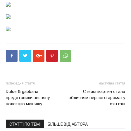
попередня стаття
наступна стаття
Dolce & gabbana
Стейсі мартин стала
представили весняну
обличчям першого аромату
колекцію макіяжу
miu miu
СТАТТІ ПО ТЕМІ
БІЛЬШЕ ВІД АВТОРА