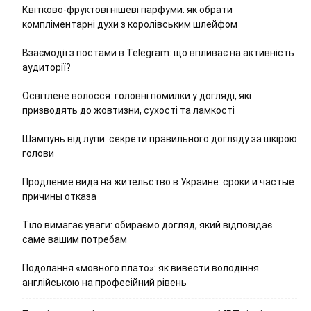
Квітково-фруктові нішеві парфуми: як обрати
компліментарні духи з королівським шлейфом
Взаємодії з постами в Telegram: що впливає на активність
аудиторії?
Освітлене волосся: головні помилки у догляді, які
призводять до жовтизни, сухості та ламкості
Шампунь від лупи: секрети правильного догляду за шкірою
голови
Продление вида на жительство в Украине: сроки и частые
причины отказа
Тіло вимагає уваги: обираємо догляд, який відповідає
саме вашим потребам
Подолання «мовного плато»: як вивести володіння
англійською на професійний рівень