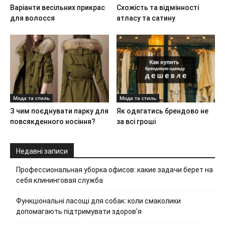
Варіанти весільних прикрас
Схожість та відмінності
для волосся
атласу та сатину
Мода та стиль
Мода та стиль
З чим поєднувати парку для
Як одягатись брендово не
повсякденного носіння?
за всі гроші
Недавні записи
Профессиональная уборка офисов: какие задачи берет на
себя клининговая служба
Функціональні ласощі для собак: коли смаколики
допомагають підтримувати здоров’я