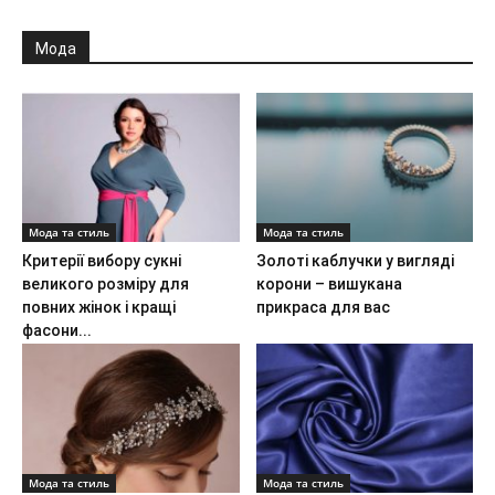
Мода
Мода та стиль
Мода та стиль
Критерії вибору сукні
Золоті каблучки у вигляді
великого розміру для
корони – вишукана
повних жінок і кращі
прикраса для вас
фасони...
Мода та стиль
Мода та стиль