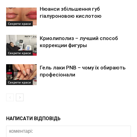
Нюанси збільшення губ
гіалуроновою кислотою
Секрети краси
Криолиполиз – лучший способ
коррекции фигуры
Секрети краси
Гель лаки PNB – чому їх обирають
професіонали
Секрети краси
НАПИСАТИ ВІДПОВІДЬ