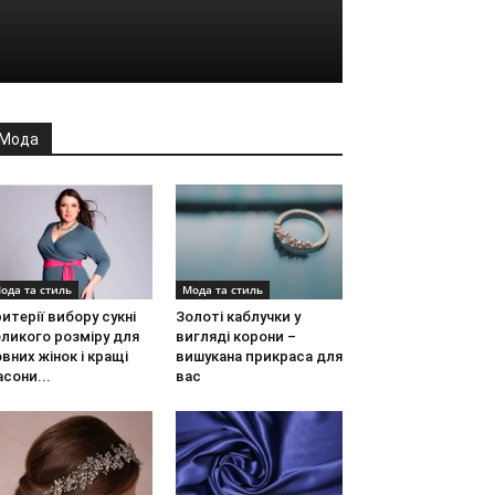
Мода
ода та стиль
Мода та стиль
итерії вибору сукні
Золоті каблучки у
ликого розміру для
вигляді корони –
вних жінок і кращі
вишукана прикраса для
сони...
вас