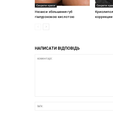
Секрети краси
Секрети кра
Нюанси збільшення губ
Криолипол
гіалуроновою кислотою
коррекции
НАПИСАТИ ВІДПОВІДЬ