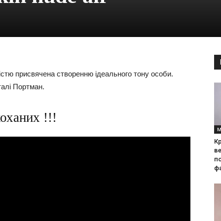
ністю присвячена створенню ідеального тону особи.
талі Портман.
оханих !!!
М
Кр
ве
по
фа