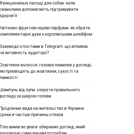
Функціональні ласощі для собак: коли
смаколики допомагають підтримувати
здоров’я
Квітково-фруктові нішеві парфуми: як обрати
компліментарні духи з королівським шлейфом
Взаємодії з постами в Telegram: що впливає
на активність аудиторії?
Освітлене волосся: головні помилки у догляді,
які призводять до жовтизни, сухості та
ламкості
Шампунь від лупи: секрети правильного
догляду за шкірою голови
Продление вида на жительство в Украине:
сроки и частые причины отказа
Тіло вимагає уваги: обираємо догляд, який
відповідає саме вашим потребам