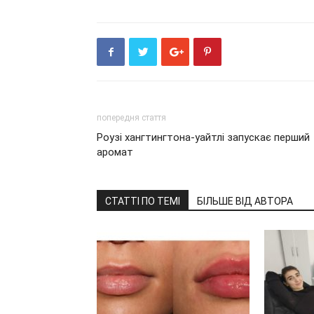
попередня стаття
Роузі хангтингтона-уайтлі запускає перший
аромат
СТАТТІ ПО ТЕМІ
БІЛЬШЕ ВІД АВТОРА