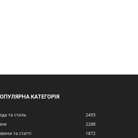
ОПУЛЯРНА КАТЕГОРІЯ
ода та стиль
2493
ізне
2288
овини та статті
1872