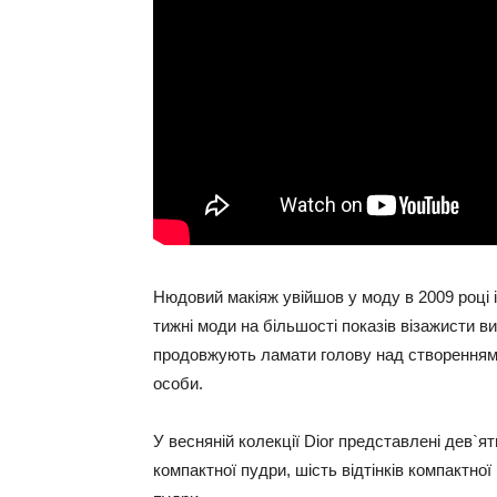
Нюдовий макіяж увійшов у моду в 2009 році і
тижні моди на більшості показів візажисти 
продовжують ламати голову над створенням 
особи.
У весняній колекції Dior представлені дев`ять
компактної пудри, шість відтінків компактної