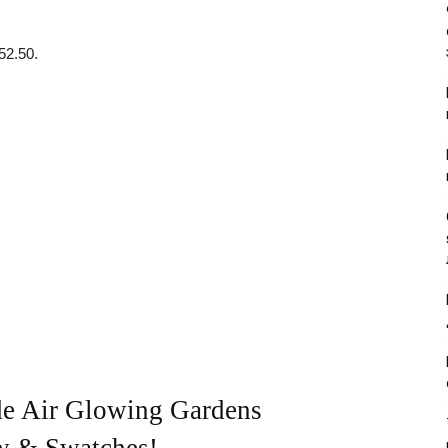
52.50.
de Air Glowing Gardens
w & Swatches!