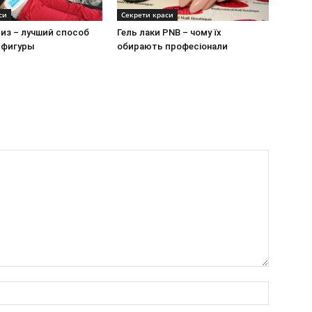
си
Секрети краси
из – лучший способ
Гель лаки PNB – чому їх
 фигуры
обирають професіонали