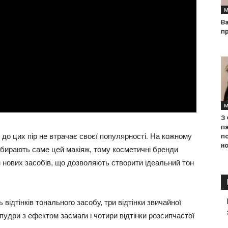
М
Ва
п
М
З
па
 до цих пір не втрачає своєї популярності. На кожному
п
но
вибирають саме цей макіяж, тому косметичні бренди
нових засобів, що дозволяють створити ідеальний тон
 відтінків тонального засобу, три відтінки звичайної
 пудри з ефектом засмаги і чотири відтінки розсипчастої