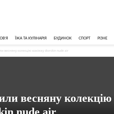
ОВ’Я
ЇЖА ТА КУЛІНАРІЯ
БУДИНОК
СПОРТ
РІЗНЕ
ли весняну колекцію макіяжу diorskin nude air
вили весняну колекцію
kin nude air