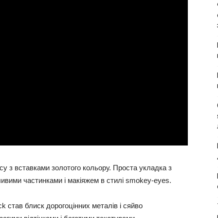
асу з вставками золотого кольору. Проста укладка з
вими частинками і макіяжем в стилі smokey-eyes.
k став блиск дорогоцінних металів і сяйво