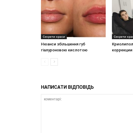
Секрети краси
Секрети кра
Нюанси збільшення губ
Криолипол
гіалуроновою кислотою
коррекции
НАПИСАТИ ВІДПОВІДЬ