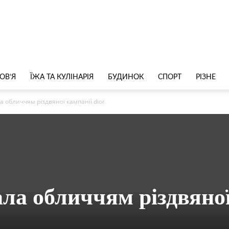
ОВ’Я
ЇЖА ТА КУЛІНАРІЯ
БУДИНОК
СПОРТ
РІЗНЕ
а обличчям різдвяної кампанії dior
ала обличчям різдвяно