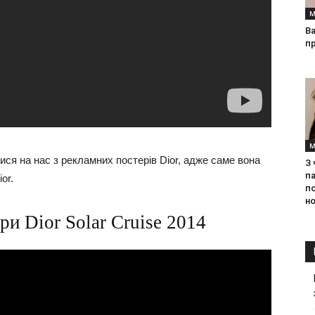
М
Ва
п
М
ся на нас з рекламних постерів Dior, адже саме вона
З
па
or.
п
но
ри Dior Solar Cruise 2014