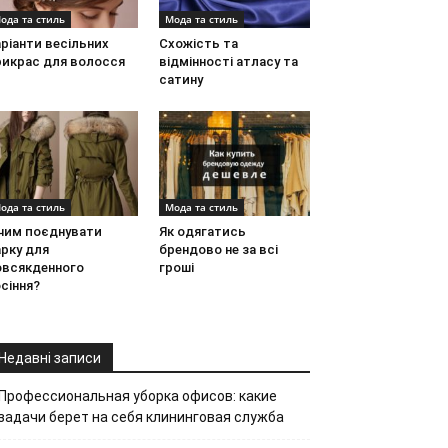
ода та стиль
Мода та стиль
ріанти весільних
Схожість та
рикрас для волосся
відмінності атласу та
сатину
ода та стиль
Мода та стиль
 чим поєднувати
Як одягатись
рку для
брендово не за всі
овсякденного
гроші
сіння?
Недавні записи
Профессиональная уборка офисов: какие
задачи берет на себя клининговая служба