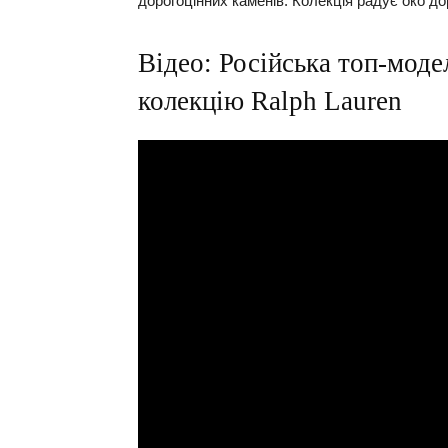
дорогоцінних каменів. Колекція радує око до
Відео: Російська топ-мод
колекцію Ralph Lauren