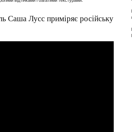
рогими відтінками і багатими текстурами.
ель Саша Лусс приміряє російську