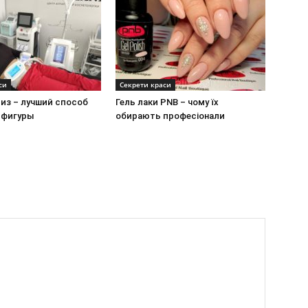
си
Секрети краси
из – лучший способ
Гель лаки PNB – чому їх
 фигуры
обирають професіонали