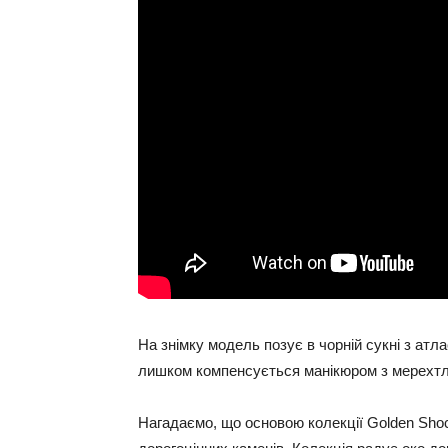
На знімку модель позує в чорній сукні з атл
лишком компенсується манікюром з мерехтли
Нагадаємо, що основою колекції Golden Shoc