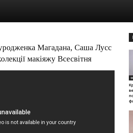
 уродженка Магадана, Саша Лусс
колекції макіяжу Всесвітня
М
Кр
ве
по
фа