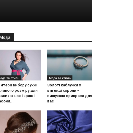
Мода
ода та стиль
Мода та стиль
итерії вибору сукні
Золоті каблучки у
ликого розміру для
вигляді корони –
вних жінок і кращі
вишукана прикраса для
сони...
вас