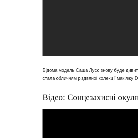
Відома модель Саша Лусс знову буде дивити
стала обличчям різдвяної колекції макіяжу Di
Відео: Сонцезахисні окуля