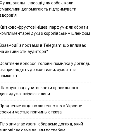
Функціональні ласощі для собак: коли
смаколики допомагають підтримувати
здоров’я
Квітково-фруктові нішеві парфуми: як обрати
компліментарні духи з королівським шлейфом
Взаємодії з постами в Telegram: що впливає
на активність аудиторії?
Освітлене волосся: головні помилки у догляді,
які призводять до жовтизни, сухості та
ламкості
Шампунь від лупи: секрети правильного
догляду за шкірою голови
Продление вида на жительство в Украине:
сроки и частые причины отказа
Тіло вимагає уваги: обираємо догляд, який
відповідає саме вашим потребам