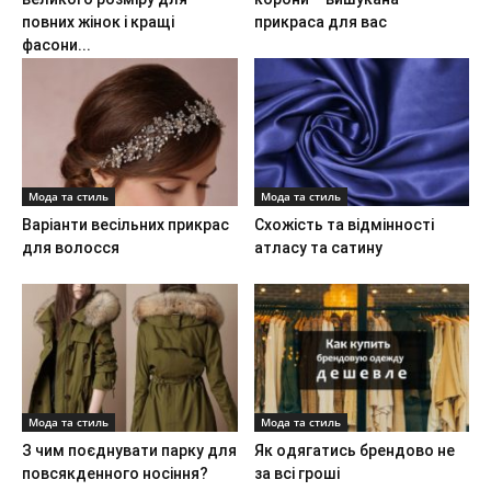
повних жінок і кращі
прикраса для вас
фасони...
Мода та стиль
Мода та стиль
Варіанти весільних прикрас
Схожість та відмінності
для волосся
атласу та сатину
Мода та стиль
Мода та стиль
З чим поєднувати парку для
Як одягатись брендово не
повсякденного носіння?
за всі гроші