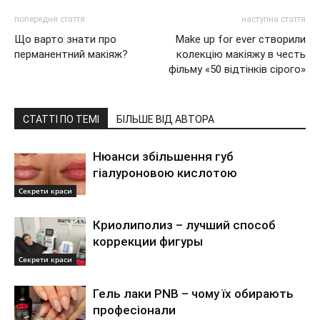
попередня стаття
наступна стаття
Що варто знати про
Make up for ever створили
перманентний макіяж?
колекцію макіяжу в честь
фільму «50 відтінків сірого»
СТАТТІ ПО ТЕМІ
БІЛЬШЕ ВІД АВТОРА
Нюанси збільшення губ
гіалуроновою кислотою
Секрети краси
Криолиполиз – лучший способ
коррекции фигуры
Секрети краси
Гель лаки PNB – чому їх обирають
професіонали