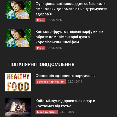
Функціональні ласощі для собак: коли
смаколики допомагають підтримувати
здоров’я
04.08.2026
Різне
Квітково-фруктові нішеві парфуми: як
обрати компліментарні духи з
королівським шлейфом
04.08.2026
Різне
ПОПУЛЯРНІ ПОВІДОМЛЕННЯ
Філософія здорового харчування
22.01.2019
Здорове харчування
Кайлі міноуг відправиться в тур в
костюмах від готьє
23.01.2019
Мода та стиль