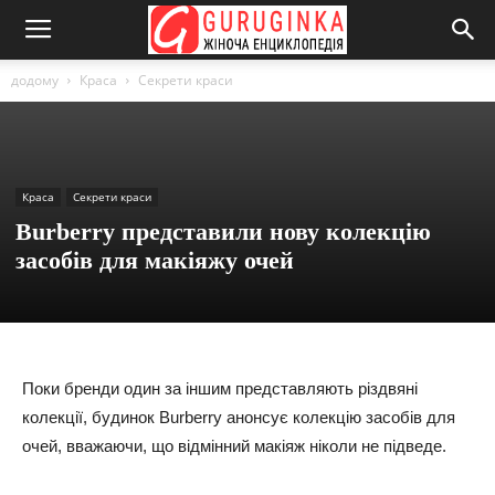
додому
Краса
Секрети краси
Краса
Секрети краси
Burberry представили нову колекцію
засобів для макіяжу очей
Поки бренди один за іншим представляють різдвяні
колекції, будинок Burberry анонсує колекцію засобів для
очей, вважаючи, що відмінний макіяж ніколи не підведе.