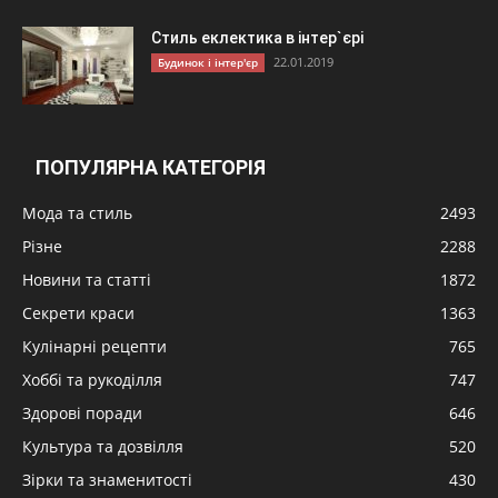
Стиль еклектика в інтер`єрі
22.01.2019
Будинок і інтер'єр
ПОПУЛЯРНА КАТЕГОРІЯ
Мода та стиль
2493
Різне
2288
Новини та статті
1872
Секрети краси
1363
Кулінарні рецепти
765
Хоббі та рукоділля
747
Здорові поради
646
Культура та дозвілля
520
Зірки та знаменитості
430