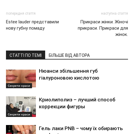
попередня стаття
наступна стаття
Estee lauder представили
Прикраси жінки. Жіночі
нову губну помаду
прикраси. Прикраси для
жінок.
СТАТТІ ПО ТЕМІ
БІЛЬШЕ ВІД АВТОРА
Нюанси збільшення губ
гіалуроновою кислотою
Секрети краси
Криолиполиз – лучший способ
коррекции фигуры
Секрети краси
Гель лаки PNB – чому їх обирають