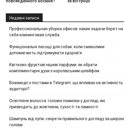
повсякденного носіння?
за всі гроші
Недавні записи
Профессиональная уборка офисов: какие задачи берет на
себя клининговая служба
Функціональні ласощі для собак: коли смаколики
допомагають підтримувати здоров’я
Квітково-фруктові нішеві парфуми: як обрати
компліментарні духи з королівським шлейфом
Взаємодії з постами в Telegram: що впливає на активність
аудиторії?
Освітлене волосся: головні помилки у догляді, які
призводять до жовтизни, сухості та ламкості
Шампунь від лупи: секрети правильного догляду за шкірою
голови