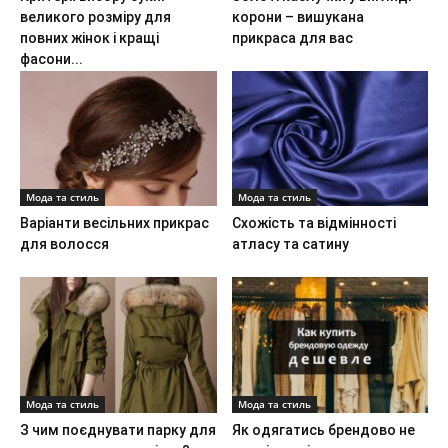
великого розміру для
корони – вишукана
повних жінок і кращі
прикраса для вас
фасони...
Мода та стиль
Мода та стиль
Варіанти весільних прикрас
Схожість та відмінності
для волосся
атласу та сатину
Мода та стиль
Мода та стиль
З чим поєднувати парку для
Як одягатись брендово не