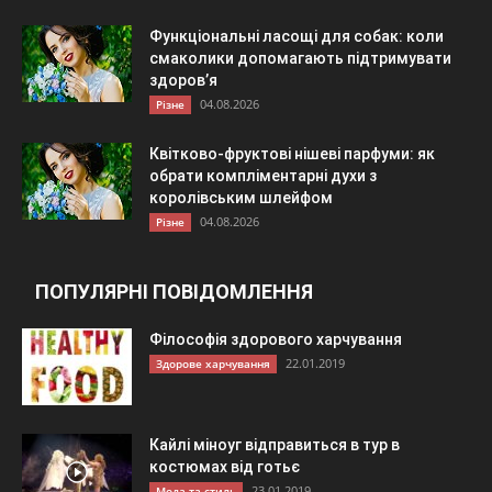
Функціональні ласощі для собак: коли
смаколики допомагають підтримувати
здоров’я
04.08.2026
Різне
Квітково-фруктові нішеві парфуми: як
обрати компліментарні духи з
королівським шлейфом
04.08.2026
Різне
ПОПУЛЯРНІ ПОВІДОМЛЕННЯ
Філософія здорового харчування
22.01.2019
Здорове харчування
Кайлі міноуг відправиться в тур в
костюмах від готьє
23.01.2019
Мода та стиль