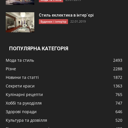
Стиль еклектика в інтер`єрі
22.01.2019
Будинок і інтер'єр
ПОПУЛЯРНА КАТЕГОРІЯ
Мода та стиль
2493
Різне
2288
Новини та статті
1872
Секрети краси
1363
Кулінарні рецепти
765
Хоббі та рукоділля
747
Здорові поради
646
Культура та дозвілля
520