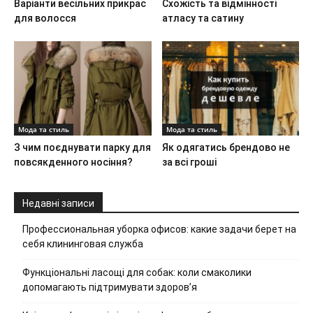
Варіанти весільних прикрас
Схожість та відмінності
для волосся
атласу та сатину
Мода та стиль
Мода та стиль
З чим поєднувати парку для
Як одягатись брендово не
повсякденного носіння?
за всі гроші
Недавні записи
Профессиональная уборка офисов: какие задачи берет на
себя клининговая служба
Функціональні ласощі для собак: коли смаколики
допомагають підтримувати здоров’я