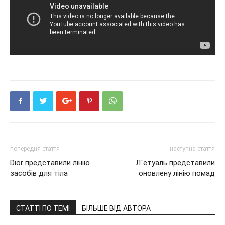
попередня стаття
наступна стаття
Dior представили лінію
Л`етуаль представили
засобів для тіла
оновлену лінію помад
СТАТТІ ПО ТЕМІ
БІЛЬШЕ ВІД АВТОРА