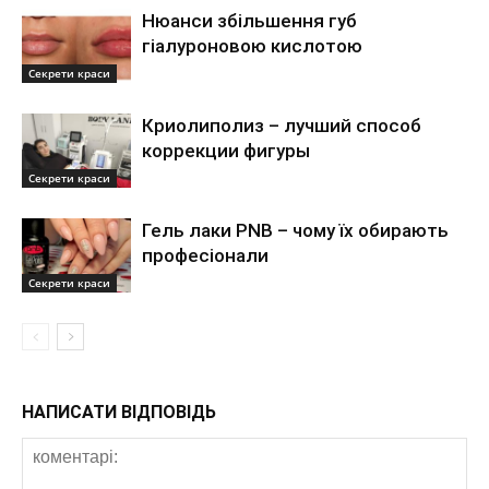
Нюанси збільшення губ
гіалуроновою кислотою
Секрети краси
Криолиполиз – лучший способ
коррекции фигуры
Секрети краси
Гель лаки PNB – чому їх обирають
професіонали
Секрети краси
НАПИСАТИ ВІДПОВІДЬ