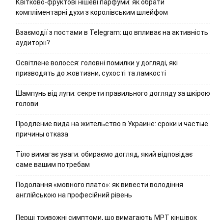
Квітково-фруктові нішеві парфуми: як обрати
компліментарні духи з королівським шлейфом
Взаємодії з постами в Telegram: що впливає на активність
аудиторії?
Освітлене волосся: головні помилки у догляді, які
призводять до жовтизни, сухості та ламкості
Шампунь від лупи: секрети правильного догляду за шкірою
голови
Продление вида на жительство в Украине: сроки и частые
причины отказа
Тіло вимагає уваги: обираємо догляд, який відповідає
саме вашим потребам
Подолання «мовного плато»: як вивести володіння
англійською на професійний рівень
Перші тривожні симптоми, що вимагають МРТ кінцівок