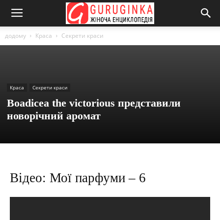
додому
Краса
Секрети краси
Краса
Секрети краси
Boadicea the victorious представили
новорічний аромат
Відео: Мої парфуми – 6