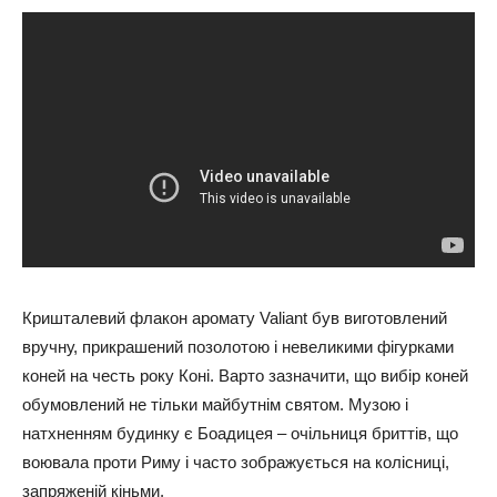
Кришталевий флакон аромату Valiant був виготовлений
вручну, прикрашений позолотою і невеликими фігурками
коней на честь року Коні. Варто зазначити, що вибір коней
обумовлений не тільки майбутнім святом. Музою і
натхненням будинку є Боадицея – очільниця бриттів, що
воювала проти Риму і часто зображується на колісниці,
запряженій кіньми.