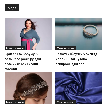
Мода
Мода та стиль
Мода та стиль
Критерії вибору сукні
Золоті каблучки у вигляді
великого розміру для
корони – вишукана
повних жінок і кращі
прикраса для вас
фасони...
Мода та стиль
Мода та стиль