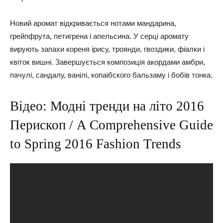
Новий аромат відкривається нотами мандарина,
грейпфрута, петигрена і апельсина. У серці аромату
вирують запахи кореня ірису, троянди, гвоздики, фіалки і
квіток вишні. Завершується композиція акордами амбри,
пачулі, сандалу, ванілі, копаібского бальзаму і бобів тонка.
Відео: Модні тренди на літо 2016
Перископ / A Comprehensive Guide
to Spring 2016 Fashion Trends