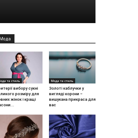
Мода
ода та стиль
Мода та стиль
итерії вибору сукні
Золоті каблучки у
ликого розміру для
вигляді корони –
вних жінок і кращі
вишукана прикраса для
сони...
вас