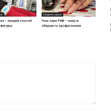
си
Секрети краси
из – лучший способ
Гель лаки PNB – чому їх
 фигуры
обирають професіонали