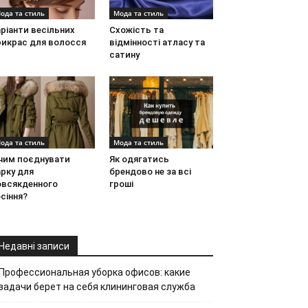
ода та стиль
Мода та стиль
ріанти весільних
Схожість та
рикрас для волосся
відмінності атласу та
сатину
ода та стиль
Мода та стиль
 чим поєднувати
Як одягатись
рку для
брендово не за всі
овсякденного
гроші
сіння?
Недавні записи
Профессиональная уборка офисов: какие
задачи берет на себя клининговая служба