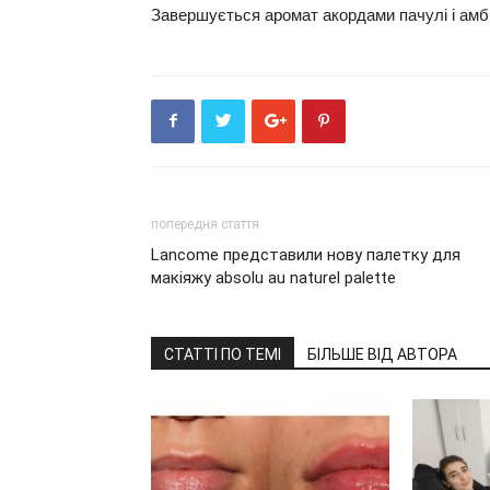
Завершується аромат акордами пачулі і амб
попередня стаття
Lancome представили нову палетку для
макіяжу absolu au naturel palette
СТАТТІ ПО ТЕМІ
БІЛЬШЕ ВІД АВТОРА