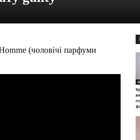
r Homme (чоловічі парфуми
М
Кр
ве
по
фа