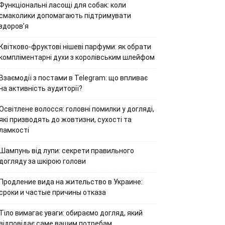
Функціональні ласощі для собак: коли
смаколики допомагають підтримувати
здоров’я
Квітково-фруктові нішеві парфуми: як обрати
компліментарні духи з королівським шлейфом
Взаємодії з постами в Telegram: що впливає
на активність аудиторії?
Освітлене волосся: головні помилки у догляді,
які призводять до жовтизни, сухості та
ламкості
Шампунь від лупи: секрети правильного
догляду за шкірою голови
Продление вида на жительство в Украине:
сроки и частые причины отказа
Тіло вимагає уваги: обираємо догляд, який
відповідає саме вашим потребам