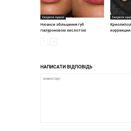
Секрети краси
Секрети кра
Нюанси збільшення губ
Криолипол
гіалуроновою кислотою
коррекции
НАПИСАТИ ВІДПОВІДЬ