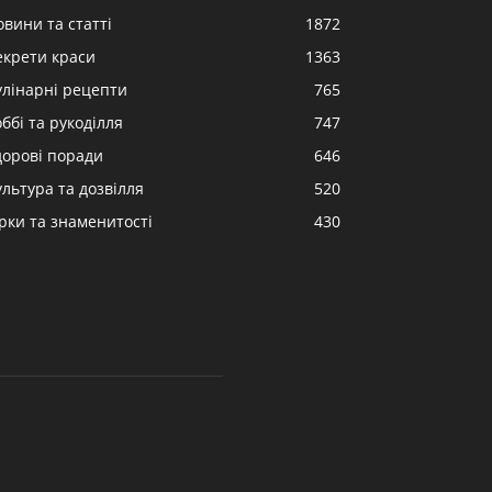
овини та статті
1872
екрети краси
1363
улінарні рецепти
765
ббі та рукоділля
747
дорові поради
646
ультура та дозвілля
520
ірки та знаменитості
430