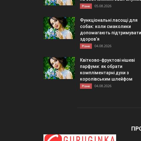
05.08.2026
Різне
Функціональні ласощі для
собак: коли смаколики
допомагають підтримуват
здоров’я
04.08.2026
Різне
Квітково-фруктові нішеві
парфуми: як обрати
компліментарні духи з
королівським шлейфом
04.08.2026
Різне
ПР