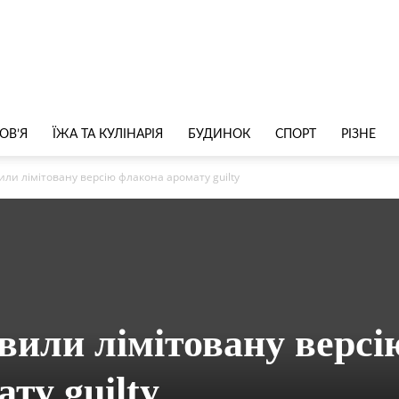
ОВ’Я
ЇЖА ТА КУЛІНАРІЯ
БУДИНОК
СПОРТ
РІЗНЕ
или лімітовану версію флакона аромату guilty
вили лімітовану версі
ту guilty