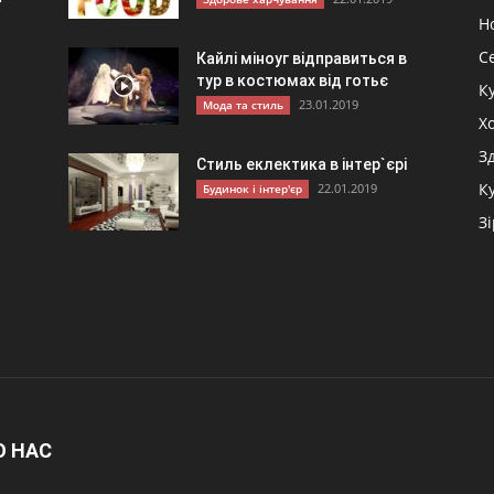
Н
С
Кайлі міноуг відправиться в
тур в костюмах від готьє
К
23.01.2019
Мода та стиль
и
Хо
З
Стиль еклектика в інтер`єрі
К
22.01.2019
Будинок і інтер'єр
З
О НАС