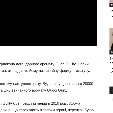
М
Ва
п
М
З
па
 флакона легендарного аромату Gucci Guilty. Новий
п
ин, які надають йому незвичайну форму і текстуру.
но
лютому наступного року. Буде випущено всього 20000
а ціну звичайного аромату Gucci Guilty.
 Guilty був представлений в 2010 році. Аромат
рина, що переходять в запахи герані, персика і бузку.