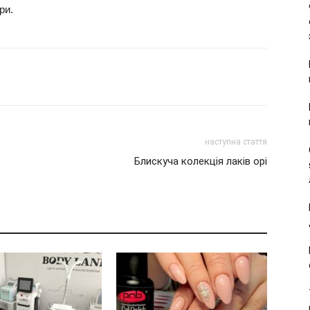
ри.
наступна стаття
Блискуча колекція лаків opi