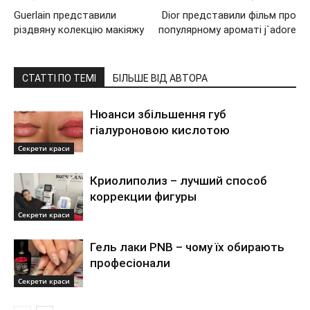
Guerlain представили
Dior представили фільм про
різдвяну колекцію макіяжу
популярному ароматі j`adore
СТАТТІ ПО ТЕМІ
БІЛЬШЕ ВІД АВТОРА
Нюанси збільшення губ
гіалуроновою кислотою
Секрети краси
Криолиполиз – лучший способ
коррекции фигуры
Секрети краси
Гель лаки PNB – чому їх обирають
професіонали
Секрети краси