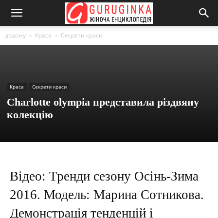
додому
Краса
Секрети краси
Краса
Секрети краси
Charlotte olympia представила різдвяну
колекцію
Відео: Тренди сезону Осінь-Зима
2016. Модель: Марина Сотникова.
Демонстрація тенденцій і