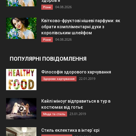
здоров’я
04.08.2026
Різне
Квітково-фруктові нішеві парфуми: як
обрати компліментарні духи з
королівським шлейфом
04.08.2026
Різне
ПОПУЛЯРНІ ПОВІДОМЛЕННЯ
Філософія здорового харчування
22.01.2019
Здорове харчування
Кайлі міноуг відправиться в тур в
костюмах від готьє
23.01.2019
Мода та стиль
Стиль еклектика в інтер`єрі