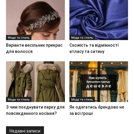
Мода та стиль
Мода та стиль
Варіанти весільних прикрас
Схожість та відмінності
для волосся
атласу та сатину
Мода та стиль
Мода та стиль
З чим поєднувати парку для
Як одягатись брендово не
повсякденного носіння?
за всі гроші
Недавні записи