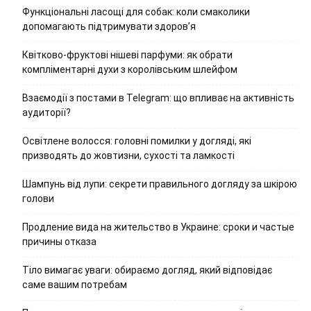
Функціональні ласощі для собак: коли смаколики
допомагають підтримувати здоров’я
Квітково-фруктові нішеві парфуми: як обрати
компліментарні духи з королівським шлейфом
Взаємодії з постами в Telegram: що впливає на активність
аудиторії?
Освітлене волосся: головні помилки у догляді, які
призводять до жовтизни, сухості та ламкості
Шампунь від лупи: секрети правильного догляду за шкірою
голови
Продление вида на жительство в Украине: сроки и частые
причины отказа
Тіло вимагає уваги: обираємо догляд, який відповідає
саме вашим потребам