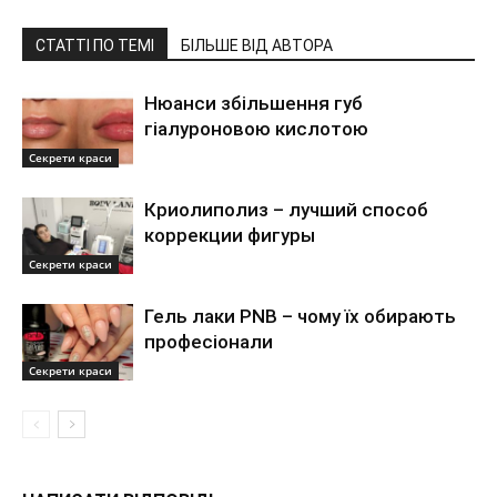
СТАТТІ ПО ТЕМІ
БІЛЬШЕ ВІД АВТОРА
Нюанси збільшення губ
гіалуроновою кислотою
Секрети краси
Криолиполиз – лучший способ
коррекции фигуры
Секрети краси
Гель лаки PNB – чому їх обирають
професіонали
Секрети краси