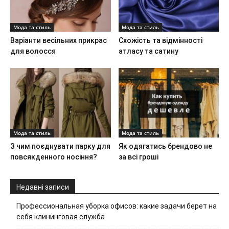
Мода та стиль
Мода та стиль
Варіанти весільних прикрас
Схожість та відмінності
для волосся
атласу та сатину
Мода та стиль
Мода та стиль
З чим поєднувати парку для
Як одягатись брендово не
повсякденного носіння?
за всі гроші
Недавні записи
Профессиональная уборка офисов: какие задачи берет на
себя клининговая служба