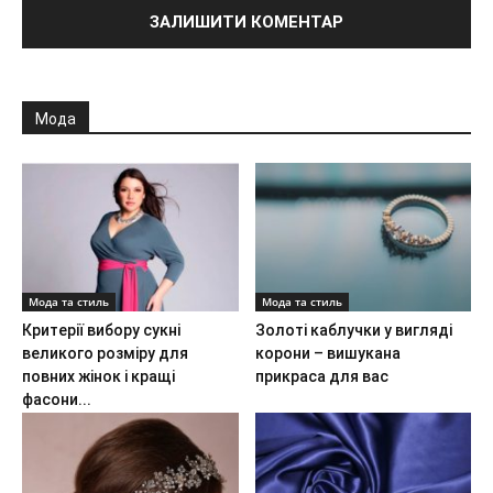
Мода
Мода та стиль
Мода та стиль
Критерії вибору сукні
Золоті каблучки у вигляді
великого розміру для
корони – вишукана
повних жінок і кращі
прикраса для вас
фасони...