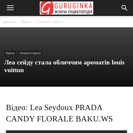
додому
Краса
Секрети краси
Краса
Секрети краси
Леа сейду стала обличчям ароматів louis
vuitton
Відео: Lea Seydoux PRADA
CANDY FLORALE BAKU.WS