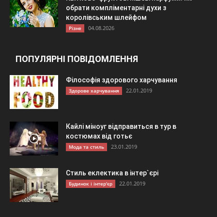
обрати компліментарні духи з
королівським шлейфом
04.08.2026
Різне
ПОПУЛЯРНІ ПОВІДОМЛЕННЯ
Філософія здорового харчування
22.01.2019
Здорове харчування
Кайлі міноуг відправиться в тур в
костюмах від готьє
23.01.2019
Мода та стиль
Стиль еклектика в інтер`єрі
22.01.2019
Будинок і інтер'єр