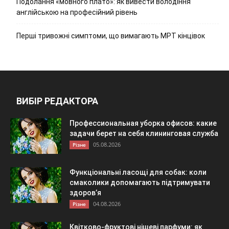
Подолання «мовного плато»: як вивести володіння
англійською на професійний рівень
Перші тривожні симптоми, що вимагають МРТ кінцівок
ВИБІР РЕДАКТОРА
Профессиональная уборка офисов: какие
задачи берет на себя клининговая служба
05.08.2026
Різне
Функціональні ласощі для собак: коли
смаколики допомагають підтримувати
здоров’я
04.08.2026
Різне
Квітково-фруктові нішеві парфуми: як