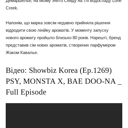
Демаршелье, на якому знято Сейду на тлі водоспаду Lone
Creek.
Напонім, що марка зовсім недавно прийняла рішення
відродити свою лінійку ароматів. У моменту запуску
нового аромату пройшло близько 80 років. Нарешті, бренд
представив сім нових ароматів, створених парфумером
Жаком Кавалье.
Відео: Showbiz Korea (Ep.1269)
PSY, MONSTA X, BAE DOO-NA _
Full Episode