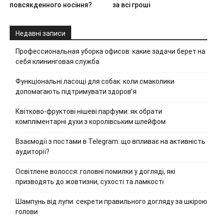
повсякденного носіння?
за всі гроші
Недавні записи
Профессиональная уборка офисов: какие задачи берет на
себя клининговая служба
Функціональні ласощі для собак: коли смаколики
допомагають підтримувати здоров’я
Квітково-фруктові нішеві парфуми: як обрати
компліментарні духи з королівським шлейфом
Взаємодії з постами в Telegram: що впливає на активність
аудиторії?
Освітлене волосся: головні помилки у догляді, які
призводять до жовтизни, сухості та ламкості
Шампунь від лупи: секрети правильного догляду за шкірою
голови