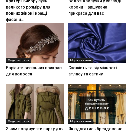
Критерії вибору сукні
Золоті каблучки у вигляді
великого розміру для
корони – вишукана
повних жінок і кращі
прикраса для вас
фасони...
Мода та стиль
Мода та стиль
Варіанти весільних прикрас
Схожість та відмінності
для волосся
атласу та сатину
Мода та стиль
Мода та стиль
З чим поєднувати парку для
Як одягатись брендово не