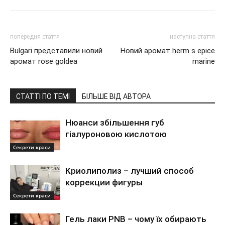
попередня стаття
наступна стаття
Bulgari представили новий
Новий аромат herm s epice
аромат rose goldea
marine
СТАТТІ ПО ТЕМІ
БІЛЬШЕ ВІД АВТОРА
Нюанси збільшення губ
гіалуроновою кислотою
Секрети краси
Криолиполиз – лучший способ
коррекции фигуры
Секрети краси
Гель лаки PNB – чому їх обирають