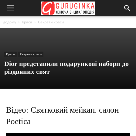
додому
Краса
Секрети краси
Краса
Секрети краси
Dior представили подарункові набори до
різдвяних свят
Відео: Святковий мейкап. салон
Poetica