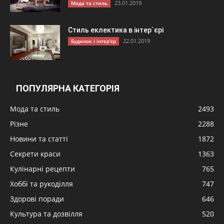
23.01.2019
Мода та стиль
Стиль еклектика в інтер`єрі
22.01.2019
Будинок і інтер'єр
ПОПУЛЯРНА КАТЕГОРІЯ
Мода та стиль
2493
Різне
2288
Новини та статті
1872
Секрети краси
1363
Кулінарні рецепти
765
Хоббі та рукоділля
747
Здорові поради
646
Культура та дозвілля
520