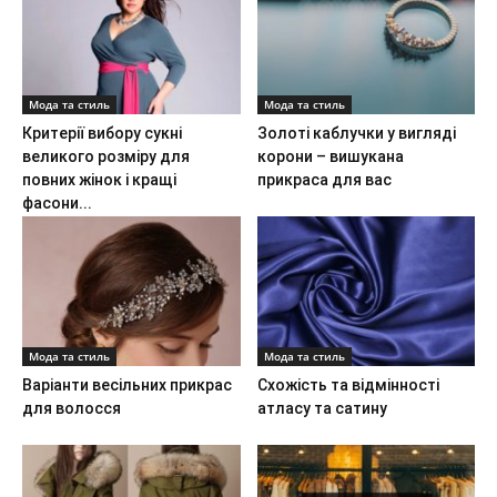
Мода та стиль
Мода та стиль
Критерії вибору сукні
Золоті каблучки у вигляді
великого розміру для
корони – вишукана
повних жінок і кращі
прикраса для вас
фасони...
Мода та стиль
Мода та стиль
Варіанти весільних прикрас
Схожість та відмінності
для волосся
атласу та сатину