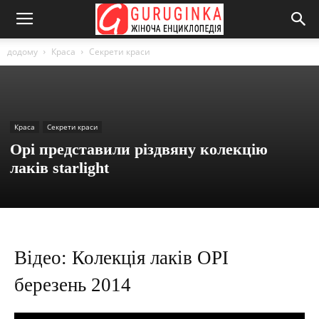
додому
Краса
Секрети краси
Краса
Секрети краси
Opi представили різдвяну колекцію
лаків starlight
Відео: Колекція лаків OPI
березень 2014