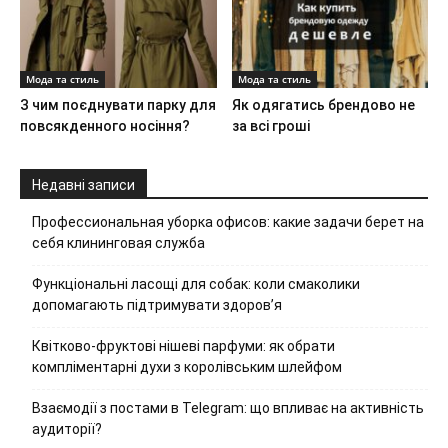
Мода та стиль
Мода та стиль
З чим поєднувати парку для
Як одягатись брендово не
повсякденного носіння?
за всі гроші
Недавні записи
Профессиональная уборка офисов: какие задачи берет на
себя клининговая служба
Функціональні ласощі для собак: коли смаколики
допомагають підтримувати здоров’я
Квітково-фруктові нішеві парфуми: як обрати
компліментарні духи з королівським шлейфом
Взаємодії з постами в Telegram: що впливає на активність
аудиторії?