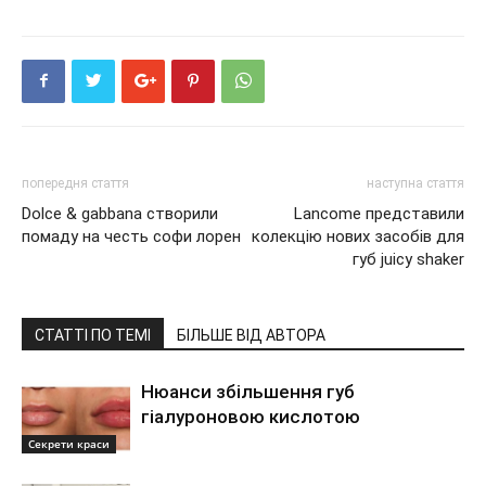
попередня стаття
наступна стаття
Dolce & gabbana створили
Lancome представили
помаду на честь софи лорен
колекцію нових засобів для
губ juicy shaker
СТАТТІ ПО ТЕМІ
БІЛЬШЕ ВІД АВТОРА
Нюанси збільшення губ
гіалуроновою кислотою
Секрети краси