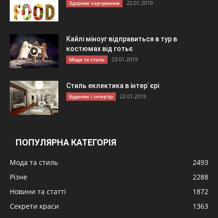
22.01.2019
Здорове харчування
Кайлі міноуг відправиться в тур в
костюмах від готьє
23.01.2019
Мода та стиль
Стиль еклектика в інтер`єрі
22.01.2019
Будинок і інтер'єр
ПОПУЛЯРНА КАТЕГОРІЯ
Мода та стиль
2493
Різне
2288
Новини та статті
1872
Секрети краси
1363