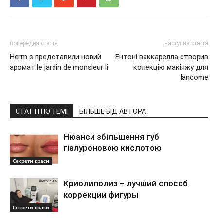
попередня стаття
наступна стаття
Herm s представили новий
Ентоні ваккарелла створив
аромат le jardin de monsieur li
колекцію макіяжу для
lancome
СТАТТІ ПО ТЕМІ
БІЛЬШЕ ВІД АВТОРА
Нюанси збільшення губ
гіалуроновою кислотою
Секрети краси
Криолиполиз – лучший способ
коррекции фигуры
Секрети краси