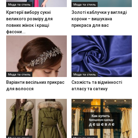
Мода та стиль
Мода та стиль
Критерії вибору сукні
Золоті каблучки у вигляді
великого розміру для
корони – вишукана
повних жінок і кращі
прикраса для вас
фасони...
Мода та стиль
Мода та стиль
Варіанти весільних прикрас
Схожість та відмінності
для волосся
атласу та сатину
Мода та стиль
Мода та стиль