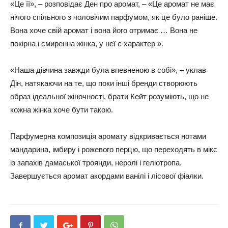
«Це її», – розповідає Ден про аромат, – «Це аромат не має
нічого спільного з чоловічим парфумом, як це було раніше.
Вона хоче свій аромат і вона його отримає … Вона не
покірна і смиренна жінка, у неї є характер ».
«Наша дівчина завжди була впевненою в собі», – уклав
Дін, натякаючи на те, що поки інші бренди створюють
образ ідеальної жіночності, брати Кейт розуміють, що не
кожна жінка хоче бути такою.
Парфумерна композиція аромату відкривається нотами
мандарина, імбиру і рожевого перцю, що переходять в мікс
із запахів дамаської троянди, неролі і геліотропа.
Завершується аромат акордами ванілі і лісової фіалки.