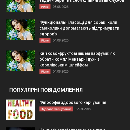
задачи берет на себя клининговая служба
05.08.2026
Різне
Функціональні ласощі для собак: коли
смаколики допомагають підтримувати
здоров’я
04.08.2026
Різне
Квітково-фруктові нішеві парфуми: як
обрати компліментарні духи з
королівським шлейфом
04.08.2026
Різне
ПОПУЛЯРНІ ПОВІДОМЛЕННЯ
Філософія здорового харчування
22.01.2019
Здорове харчування