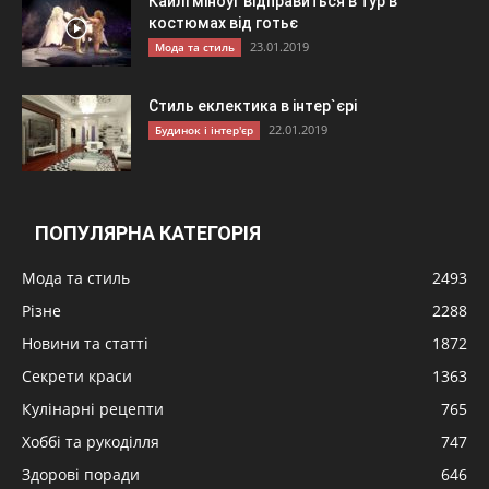
Кайлі міноуг відправиться в тур в
костюмах від готьє
23.01.2019
Мода та стиль
Стиль еклектика в інтер`єрі
22.01.2019
Будинок і інтер'єр
ПОПУЛЯРНА КАТЕГОРІЯ
Мода та стиль
2493
Різне
2288
Новини та статті
1872
Секрети краси
1363
Кулінарні рецепти
765
Хоббі та рукоділля
747
Здорові поради
646