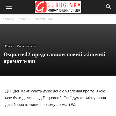
додому
Краса
Секрети краси
Краса
Секрети краси
Dsquared2 представили новий жіночий
аромат want
Дін і Ден Кейт мають дуже ясною уявлення про те, якою
має бути дівчина від Dsquared2. Свої думки і міркування
дизайнери втілили в новому ароматі Want.