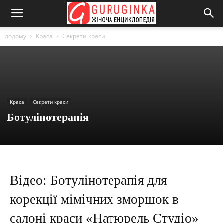
додому
Краса
Секрети краси
Краса
Секрети краси
Ботулінотерапія
Відео: Ботулінотерапія для
корекції мімічних зморшок в
салоні краси «Натюрель Студіо»