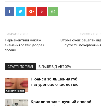
попередня стаття
наступна стаття
Перманентний макіяж
Втома очей: рецепти від
знаменитостей: добре і
сухості і почервоніння
погано
СТАТТІ ПО ТЕМІ
БІЛЬШЕ ВІД АВТОРА
Нюанси збільшення губ
гіалуроновою кислотою
Секрети краси
Криолиполиз – лучший способ