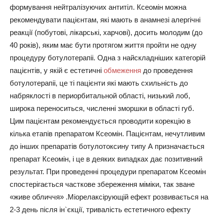
формування нейтралізуючих антитіл. Ксеомін можна
рекомендувати пацієнтам, які мають в анамнезі алергічні
реакції (побутові, лікарські, харчові), досить молодим (до
40 років), яким має бути протягом життя пройти не одну
процедуру ботулотерапіі. Одна з найскладніших категорій
пацієнтів, у якій є естетичні
обмеження
до проведення
ботулотерапіі, це ті пацієнти які мають схильність до
набряклості в периорбитальной області, низький лоб,
широка переноситься, численні зморшки в області губ.
Цим пацієнтам рекомендується проводити корекцію в
кілька етапів препаратом Ксеомін. Пацієнтам, нечутливим
до інших препаратів ботулотоксину типу А призначається
препарат Ксеомін, і це в деяких випадках дає позитивний
результат. При проведенні процедури препаратом Ксеомін
спостерігається часткове збереження міміки, так зване
«живе обличчя» .Міорелаксірующій ефект розвивається на
2-3 день після ін`єкції, тривалість естетичного ефекту