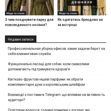
Мода та стиль
Мода та стиль
З чим поєднувати парку для
Як одягатись брендово не
повсякденного носіння?
за всі гроші
Недавні записи
Профессиональная уборка офисов: какие задачи берет на
себя клининговая служба
Функціональні ласощі для собак: коли смаколики
допомагають підтримувати здоров’я
Квітково-фруктові нішеві парфуми: як обрати
компліментарні духи з королівським шлейфом
Взаємодії з постами в Telegram: що впливає на активність
аудиторії?
Освітлене волосся: головні помилки у догляді, які