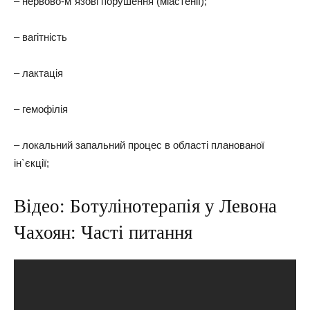
– нервово-м`язові порушення (міастенії);
– вагітність
– лактація
– гемофілія
– локальний запальний процес в області планованої
ін`єкції;
Відео: Ботулінотерапія у Левона
Чахоян: Часті питання