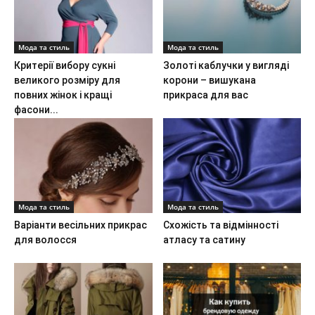
Мода та стиль
Мода та стиль
Критерії вибору сукні
Золоті каблучки у вигляді
великого розміру для
корони – вишукана
повних жінок і кращі
прикраса для вас
фасони...
Мода та стиль
Мода та стиль
Варіанти весільних прикрас
Схожість та відмінності
для волосся
атласу та сатину