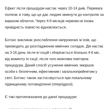
Ефект після процедури настає через 10-14 днів. Перевага
полягає в тому, що це дає людині звикнути до контролю за
виразом обличчя. Через 4-6 місяців нервово-м`язова
провідність повністю відновлюється.
Ботокс викликає розслаблення напружених м`язів, що
призводить до розгладженню мімічних складок. Дія настає
на 3-16 день після ін`єкцій і зберігається близько 4-6 міс.
від моменту ін`єкції, після чого можлива повторна
процедура. Даний спосіб усунення мімічних зморшок
особи є безпечним, ефективним і загальноприйнятим у
світі. Ботокс також застосовується при локальному
підвищеному потовиділенні (гіпергідрозі).
Є такі протипоказання до даної процедури: