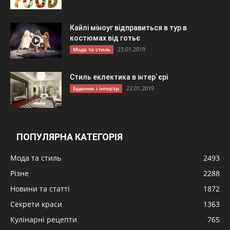
Кайлі міноуг відправиться в тур в
костюмах від готьє
23.01.2019
Мода та стиль
Стиль еклектика в інтер`єрі
22.01.2019
Будинок і інтер'єр
ПОПУЛЯРНА КАТЕГОРІЯ
Мода та стиль
2493
Різне
2288
Новини та статті
1872
Секрети краси
1363
Кулінарні рецепти
765