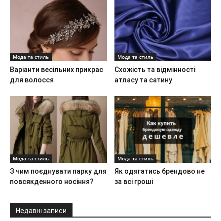
Мода та стиль
Мода та стиль
Варіанти весільних прикрас
Схожість та відмінності
для волосся
атласу та сатину
Мода та стиль
Мода та стиль
З чим поєднувати парку для
Як одягатись брендово не
повсякденного носіння?
за всі гроші
Недавні записи