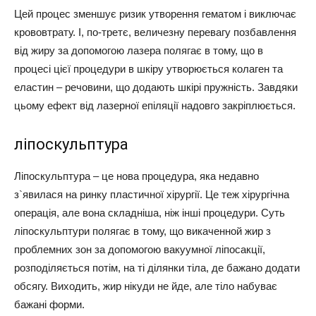
Цей процес зменшує ризик утворення гематом і виключає
крововтрату. І, по-третє, величезну перевагу позбавлення
від жиру за допомогою лазера полягає в тому, що в
процесі цієї процедури в шкіру утворюється колаген та
еластин – речовини, що додають шкірі пружність. Завдяки
цьому ефект від лазерної епіляції надовго закріплюється.
ліпоскульптура
Ліпоскульптура – це нова процедура, яка недавно
з`явилася на ринку пластичної хірургії. Це теж хірургічна
операція, але вона складніша, ніж інші процедури. Суть
ліпоскульптури полягає в тому, що викаченной жир з
проблемних зон за допомогою вакуумної ліпосакції,
розподіляється потім, на ті ділянки тіла, де бажано додати
обсягу. Виходить, жир нікуди не йде, але тіло набуває
бажані форми.