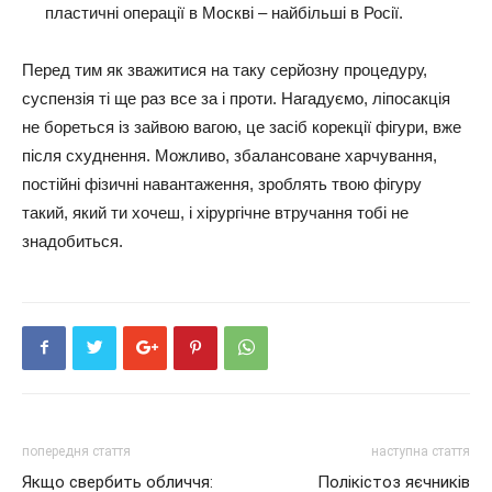
пластичні операції в Москві – найбільші в Росії.
Перед тим як зважитися на таку серйозну процедуру,
суспензія ті ще раз все за і проти. Нагадуємо, ліпосакція
не бореться із зайвою вагою, це засіб корекції фігури, вже
після схуднення. Можливо, збалансоване харчування,
постійні фізичні навантаження, зроблять твою фігуру
такий, який ти хочеш, і хірургічне втручання тобі не
знадобиться.
попередня стаття
наступна стаття
Якщо свербить обличчя:
Полікістоз яєчників