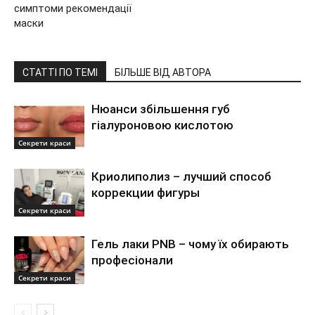
симптоми рекомендації
маски
СТАТТІ ПО ТЕМІ
БІЛЬШЕ ВІД АВТОРА
Нюанси збільшення губ
гіалуроновою кислотою
Секрети краси
Криолиполиз – лучший способ
коррекции фигуры
Секрети краси
Гель лаки PNB – чому їх обирають
професіонали
Секрети краси