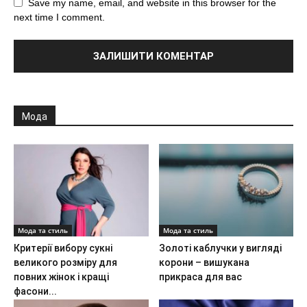
Save my name, email, and website in this browser for the
next time I comment.
Мода
Мода та стиль
Мода та стиль
Критерії вибору сукні
Золоті каблучки у вигляді
великого розміру для
корони – вишукана
повних жінок і кращі
прикраса для вас
фасони...