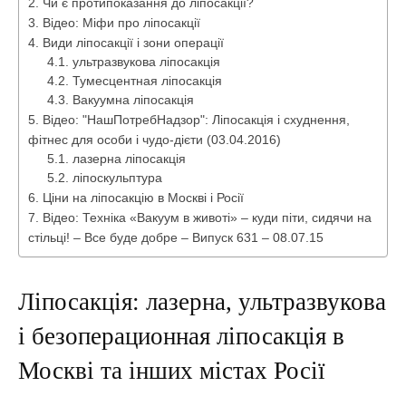
Чи є протипоказання до ліпосакції?
Відео: Міфи про ліпосакції
Види ліпосакції і зони операції
ультразвукова ліпосакція
Тумесцентная ліпосакція
Вакуумна ліпосакція
Відео: "НашПотребНадзор": Ліпосакція і схуднення,
фітнес для особи і чудо-дієти (03.04.2016)
лазерна ліпосакція
ліпоскульптура
Ціни на ліпосакцію в Москві і Росії
Відео: Техніка «Вакуум в животі» – куди піти, сидячи на
стільці! – Все буде добре – Випуск 631 – 08.07.15
Ліпосакція: лазерна, ультразвукова
і безоперационная ліпосакція в
Москві та інших містах Росії