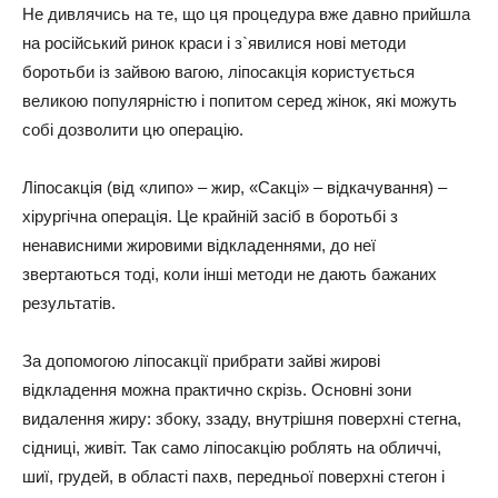
Не дивлячись на те, що ця процедура вже давно прийшла
на російський ринок краси і з`явилися нові методи
боротьби із зайвою вагою, ліпосакція користується
великою популярністю і попитом серед жінок, які можуть
собі дозволити цю операцію.
Ліпосакція (від «липо» – жир, «Сакці» – відкачування) –
хірургічна операція. Це крайній засіб в боротьбі з
ненависними жировими відкладеннями, до неї
звертаються тоді, коли інші методи не дають бажаних
результатів.
За допомогою ліпосакції прибрати зайві жирові
відкладення можна практично скрізь. Основні зони
видалення жиру: збоку, ззаду, внутрішня поверхні стегна,
сідниці, живіт. Так само ліпосакцію роблять на обличчі,
шиї, грудей, в області пахв, передньої поверхні стегон і