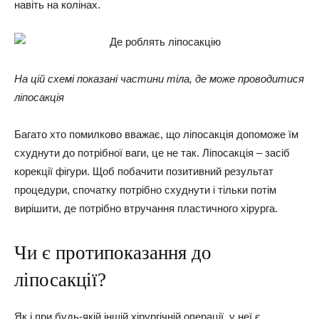
навіть на колінах.
На цій схемі показані частини тіла, де може проводитися
ліпосакція
Багато хто помилково вважає, що ліпосакція допоможе їм
схуднути до потрібної ваги, це не так. Ліпосакція – засіб
корекції фігури. Щоб побачити позитивний результат
процедури, спочатку потрібно схуднути і тільки потім
вирішити, де потрібно втручання пластичного хірурга.
Чи є протипоказання до
ліпосакції?
Як і при будь-якій іншій хірургічній операції, у неї є