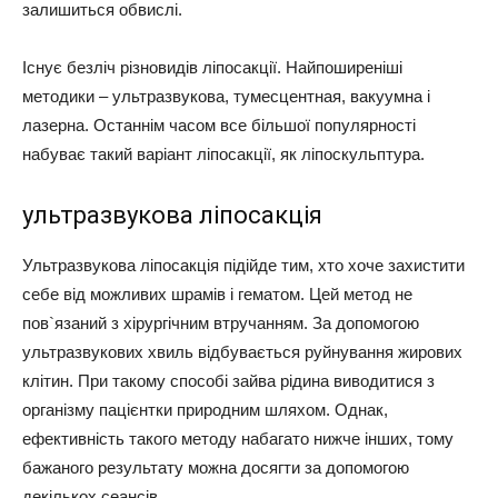
залишиться обвислі.
Існує безліч різновидів ліпосакції. Найпоширеніші
методики – ультразвукова, тумесцентная, вакуумна і
лазерна. Останнім часом все більшої популярності
набуває такий варіант ліпосакції, як ліпоскульптура.
ультразвукова ліпосакція
Ультразвукова ліпосакція підійде тим, хто хоче захистити
себе від можливих шрамів і гематом. Цей метод не
пов`язаний з хірургічним втручанням. За допомогою
ультразвукових хвиль відбувається руйнування жирових
клітин. При такому способі зайва рідина виводитися з
організму пацієнтки природним шляхом. Однак,
ефективність такого методу набагато нижче інших, тому
бажаного результату можна досягти за допомогою
декількох сеансів.