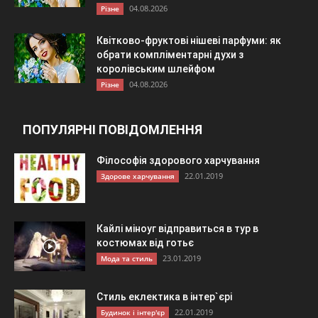
04.08.2026
Різне
Квітково-фруктові нішеві парфуми: як
обрати компліментарні духи з
королівським шлейфом
04.08.2026
Різне
ПОПУЛЯРНІ ПОВІДОМЛЕННЯ
Філософія здорового харчування
22.01.2019
Здорове харчування
Кайлі міноуг відправиться в тур в
костюмах від готьє
23.01.2019
Мода та стиль
Стиль еклектика в інтер`єрі
22.01.2019
Будинок і інтер'єр