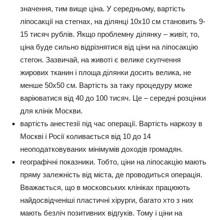
значення, тим вище ціна. У середньому, вартість
ліпосакції на стегнах, на ділянці 10х10 см становить 9-
15 тисяч рублів. Якщо проблемну ділянку – живіт, то,
ціна буде сильно відрізнятися від ціни на ліпосакцію
стегон. Зазвичай, на животі є велике скупчення
жирових тканин і площа ділянки досить велика, не
менше 50х50 см. Вартість за таку процедуру може
варіюватися від 40 до 100 тисяч. Це – середні розцінки
для клінік Москви.
вартість анестезії під час операції. Вартість наркозу в
Москві і Росії коливається від 10 до 14
неоподатковуваних мінімумів доходів громадян.
географічні показники. Тобто, ціни на ліпосакцію мають
пряму залежність від міста, де проводиться операція.
Вважається, що в московських клініках працюють
найдосвідченіші пластичні хірурги, багато хто з них
мають безліч позитивних відгуків. Тому і ціни на