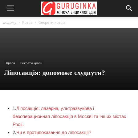
додому
Краса
Секрети краси
Краса
Секрети краси
Ліпосакція: допоможе схуднути?
1.
Ліпосакція: лазерна, ультразвукова і
безоперационная ліпосакція в Москві та інших містах
Росії.
2.
Чи є протипоказання до ліпосакції?