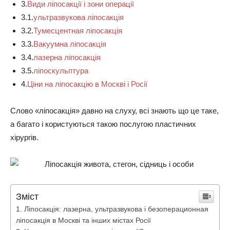
3.
Види ліпосакції і зони операції
3.1.
ультразвукова ліпосакція
3.2.
Тумесцентная ліпосакція
3.3.
Вакуумна ліпосакція
3.4.
лазерна ліпосакція
3.5.
ліпоскульптура
4.
Ціни на ліпосакцію в Москві і Росії
Слово «ліпосакція» давно на слуху, всі знають що це таке,
а багато і користуються такою послугою пластичних
хірургів.
Зміст
Ліпосакція: лазерна, ультразвукова і безоперационная
ліпосакція в Москві та інших містах Росії