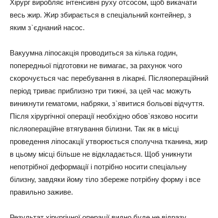
Хірург виробляє інтенсивні руху отсосом, щоб викачати
весь жир. Жир збирається в спеціальний контейнер, з
яким з`єднаний насос.
Вакуумна ліпосакція проводиться за кілька годин,
попередньої підготовки не вимагає, за рахунок чого
скорочується час перебування в лікарні. Післяопераційний
період триває приблизно три тижні, за цей час можуть
виникнути гематоми, набряки, з`явитися больові відчуття.
Після хірургічної операції необхідно обов`язково носити
післяопераційне втягування білизни. Так як в місці
проведення ліпосакції утворюється сполучна тканина, жир
в цьому місці більше не відкладається. Щоб уникнути
непотрібної деформації і потрібно носити спеціальну
білизну, завдяки йому тіло збереже потрібну форму і все
правильно заживе.
Результат хірургічної операції видно буде не відразу.